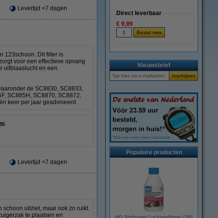
Levertijd <7 dagen
Direct leverbaar
€ 9,99
123schoon. Dit filter is
orgt voor een effectieve opvang
Nieuwsbrief
re uitblaaslucht en een
e, waaronder de SC8830, SC8833,
F, SC885H, SC8870, SC8872,
 keer per jaar geadviseerd.
85
Populaire producten
Levertijd <7 dagen
 schoon uitziet, maar ook zo ruikt.
zuigerzak te plaatsen en
HG Stofzuiger Luchtverfrisser (180