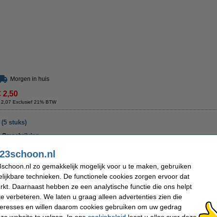
Morgen in huis
€ 2,50
 2,07 Exclusief 21% BTW
(5 stuks)
Omschrijving
Deze stofzuiger-deodorant zorgt ervoor dat uw huis er na het stofzuigen niet alleen
De geurstaafjes verspreiden een frisse oceaangeur. Ze zijn eenvoudig in de stofz
23schoon.nl
verspreiden hun geur bij elke stofzuigbeurt. Deze set bestaat uit 5 luchtverfrisser 
schoon.nl zo gemakkelijk mogelijk voor u te maken, gebruiken
Specificaties
lijkbare technieken. De functionele cookies zorgen ervoor dat
Type:
Geurstaafjes
Geur:
kt. Daarnaast hebben ze een analytische functie die ons helpt
Geschikt voor:
Stofzuigerzak
Aantal:
te verbeteren. We laten u graag alleen advertenties zien die
nteresses en willen daarom cookies gebruiken om uw gedrag
ze website te volgen. In ons
cookiebeleid
leest u alles over deze