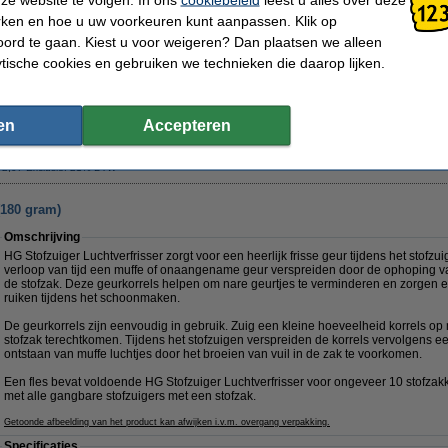
rken en hoe u uw voorkeuren kunt aanpassen. Klik op
ord te gaan. Kiest u voor weigeren? Dan plaatsen we alleen
ytische cookies en gebruiken we technieken die daarop lijken.
Morgen in huis
en
Accepteren
€ 2,50
 2,07 Exclusief 21% BTW
(180 gram)
Omschrijving
HG Stofzuiger Luchtverfrisser zorgt voor een heerlijk frisse geur tijdens het stofz
verloop van tijd een muffe of onaangename geur verspreiden door de ophoping van 
de stofzak. Deze geurkorrels helpen om nare geurtjes te verminderen en zorgen erv
ruiken tijdens het schoonmaken.
De geurkorrels zijn eenvoudig in gebruik. Zuig een kleine hoeveelheid korrels op m
stofzak terechtkomen. Tijdens het stofzuigen verspreiden de korrels vervolgens ee
ontstaan van muffe luchtjes door het broeien van vuil in de zak te voorkomen.
Een fles bevat voldoende HG Stofzuiger Luchtverfrisser voor ongeveer 10 stofzakk
met alle gangbare stofzuigers met een stofzak.
Getoonde afbeelding van het product kan afwijken i.v.m. overgang verpakking.
Specificaties