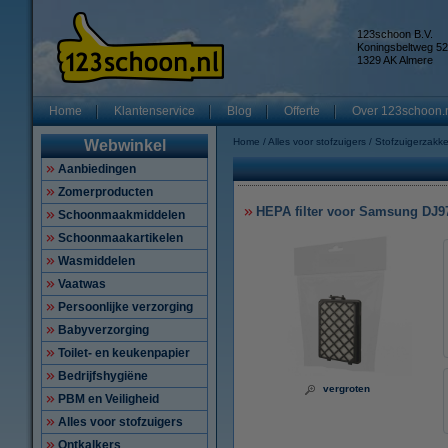
123schoon B.V.
Koningsbeltweg 52
1329 AK Almere
Home
Klantenservice
Blog
Offerte
Over 123schoon.
Home
Alles voor stofzuigers
Stofzuigerzakk
Webwinkel
Aanbiedingen
Zomerproducten
HEPA filter voor Samsung DJ9
Schoonmaakmiddelen
Schoonmaakartikelen
Wasmiddelen
Vaatwas
Persoonlijke verzorging
Babyverzorging
Toilet- en keukenpapier
Bedrijfshygiëne
vergroten
PBM en Veiligheid
Alles voor stofzuigers
Ontkalkers