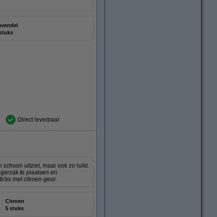
avendel
stuks
Direct leverbaar
 schoon uitziet, maar ook zo ruikt.
igerzak te plaatsen en
ticks met citroen-geur.
Citroen
5 stuks