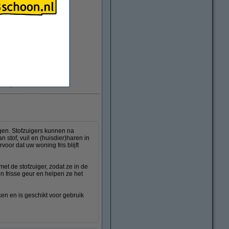
Direct leverbaar
uigen. Stofzuigers kunnen na
stof, vuil en (huisdier)haren in
oor dat uw woning fris blijft
et de stofzuiger, zodat ze in de
n frisse geur en helpen ze het
en en is geschikt voor gebruik