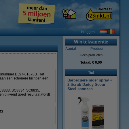
Inloggen
Winkelwagentje
Aantal
Product
Geen producten
Totaal:
€ 0,00
Tip!
deelnummer DJ97-01670B. Het
gt aan een schonere lucht en een
Barbecuereiniger spray +
2 Scrub Daddy Scour
Steel sponzen
 SC8833, SC8834, SC8835,
n blijvend goed resultaat wordt
43