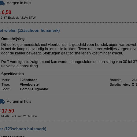
Morgen in huis
€ 6,50
 5,37 Exclusief 21% BTW
t wielen (123schoon huismerk)
Omschrijving
Dit stofzuiger mondstuk met vloerborstel is geschikt voor het stofzuigen van zowel h
is met de knop eenvoudig in- en uit te trekken. Twee rubberen wieltjes zorgen erv
door de kamer beweegt. Stofzuigen gaat zo sneller en kost minder kracht.
De T-vormige stofzuigermond kan worden aangesloten op een stang van 30 tot 3
universele aansluiting.
Specificaties
Merk:
123schoon
Breedte:
26
Type:
Vloerborstel
Buisdiameter:
Ø 
Soort:
Combi-zuigmond
Morgen in huis
€ 17,50
 14,46 Exclusief 21% BTW
ger (123schoon huismerk)