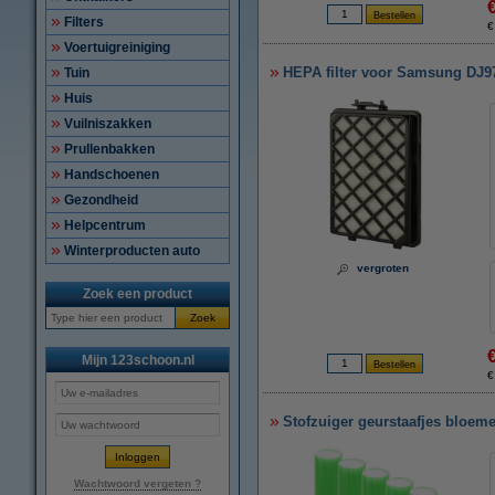
Filters
€
Voertuigreiniging
HEPA filter voor Samsung DJ9
Tuin
Huis
Vuilniszakken
Prullenbakken
Handschoenen
Gezondheid
Helpcentrum
Winterproducten auto
vergroten
Zoek een product
Zoek
Mijn 123schoon.nl
€
Stofzuiger geurstaafjes bloeme
Wachtwoord vergeten ?