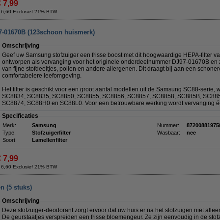
€ 7,99
 6,60 Exclusief 21% BTW
7-01670B (123schoon huismerk)
Omschrijving
Geef uw Samsung stofzuiger een frisse boost met dit hoogwaardige HEPA-filter van 
ontworpen als vervanging voor het originele onderdeelnummer DJ97-01670B en z
van fijne stofdeeltjes, pollen en andere allergenen. Dit draagt bij aan een schone
comfortabelere leefomgeving.
Het filter is geschikt voor een groot aantal modellen uit de Samsung SC88-seri
SC8834, SC8835, SC8850, SC8855, SC8856, SC8857, SC8858, SC885B, SC885
SC8874, SC88H0 en SC88L0. Voor een betrouwbare werking wordt vervanging één
Specificaties
Merk:
Samsung
Nummer:
87200881975
Type:
Stofzuigerfilter
Wasbaar:
nee
Soort:
Lamellenfilter
€ 7,99
 6,60 Exclusief 21% BTW
n (5 stuks)
Omschrijving
Deze stofzuiger-deodorant zorgt ervoor dat uw huis er na het stofzuigen niet alleen
De geurstaafjes verspreiden een frisse bloemengeur. Ze zijn eenvoudig in de stof