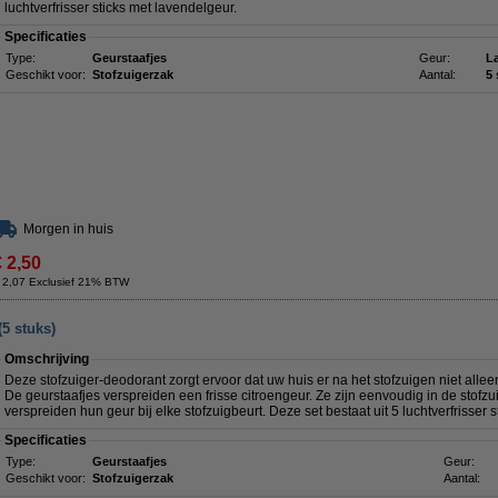
luchtverfrisser sticks met lavendelgeur.
Specificaties
Type:
Geurstaafjes
Geur:
L
Geschikt voor:
Stofzuigerzak
Aantal:
5 
Morgen in huis
€ 2,50
 2,07 Exclusief 21% BTW
(5 stuks)
Omschrijving
Deze stofzuiger-deodorant zorgt ervoor dat uw huis er na het stofzuigen niet alleen
De geurstaafjes verspreiden een frisse citroengeur. Ze zijn eenvoudig in de stofzu
verspreiden hun geur bij elke stofzuigbeurt. Deze set bestaat uit 5 luchtverfrisser s
Specificaties
Type:
Geurstaafjes
Geur:
Geschikt voor:
Stofzuigerzak
Aantal: