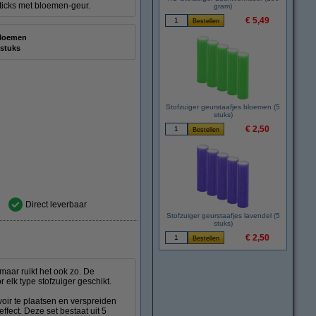
 sticks met bloemen-geur.
gram)
€ 5,49
loemen
 stuks
Stofzuiger geurstaafjes bloemen (5
stuks)
€ 2,50
Direct leverbaar
Stofzuiger geurstaafjes lavendel (5
stuks)
€ 2,50
 maar ruikt het ook zo. De
 elk type stofzuiger geschikt.
voir te plaatsen en verspreiden
fect. Deze set bestaat uit 5