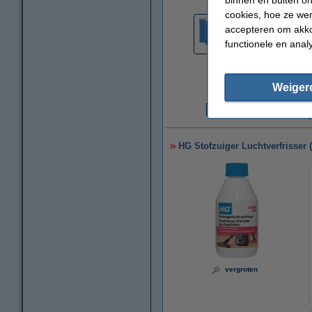
cookies, hoe ze we
accepteren om akko
functionele en anal
Weiger
€
HG Stofzuiger Luchtverfrisser 
vergroten