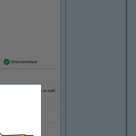
Direct leverbaar
 schoon uitziet, maar ook zo ruikt.
uigerzak te plaatsen en
sticks met oceaan-geur.
Oceaan
5 stuks