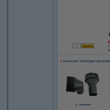
€
€
Universeel stofzuiger-opzets
vergroten