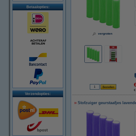
Betaalopties:
vergroten
€
Verzendopties:
Stofzuiger geurstaafjes lavende