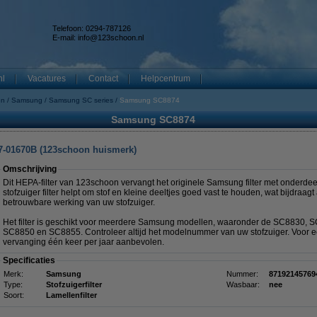
Telefoon: 0294-787126
E-mail:
info@123schoon.nl
nl
Vacatures
Contact
Helpcentrum
en
Samsung
Samsung SC series
Samsung SC8874
Samsung SC8874
7-01670B (123schoon huismerk)
Omschrijving
Dit HEPA-filter van 123schoon vervangt het originele Samsung filter met onder
stofzuiger filter helpt om stof en kleine deeltjes goed vast te houden, wat bijdraa
betrouwbare werking van uw stofzuiger.
Het filter is geschikt voor meerdere Samsung modellen, waaronder de SC8830,
SC8850 en SC8855. Controleer altijd het modelnummer van uw stofzuiger. Voor ee
vervanging één keer per jaar aanbevolen.
Specificaties
Merk:
Samsung
Nummer:
87192145769
Type:
Stofzuigerfilter
Wasbaar:
nee
Soort:
Lamellenfilter