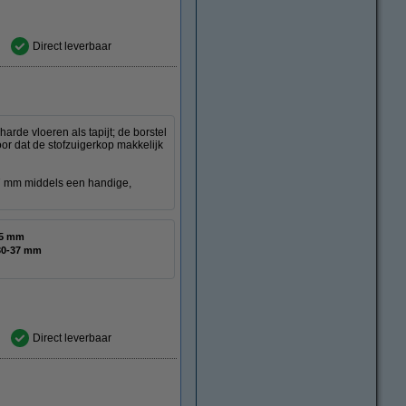
Direct leverbaar
arde vloeren als tapijt; de borstel
oor dat de stofzuigerkop makkelijk
7 mm middels een handige,
,5 mm
30-37 mm
Direct leverbaar