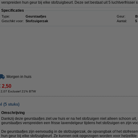
verspreiden hun geur bij elke stofzuigbeurt. Deze set bestaat uit 5 luchtverfrisser
Specificaties
Type:
Geurstaafjes
Geur:
B
Geschikt voor:
Stofzuigerzak
Aantal:
5
Morgen in huis
€ 2,50
 2,07 Exclusief 21% BTW
l (5 stuks)
Omschrijving
Dankzij deze geurstaafjes ziet uw huis er na het stofzuigen niet alleen schoon uit,
geurstaafjes verspreiden een frisse lavendelgeur tijdens het stofzuigen en zijn voor
De geurstaafjes zijn eenvoudig in de stofzuigerzak, de opvangbak of het stofreser
hun geur bij elke stofzuigbeurt. Ze kunnen ook opgezogen worden voor hetzelfde ef