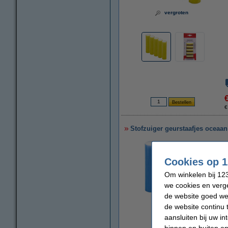
vergroten
€
Stofzuiger geurstaafjes oceaan 
Cookies op 1
Om winkelen bij 123
we cookies en verge
de website goed wer
de website continu 
aansluiten bij uw i
vergroten
binnen en buiten on