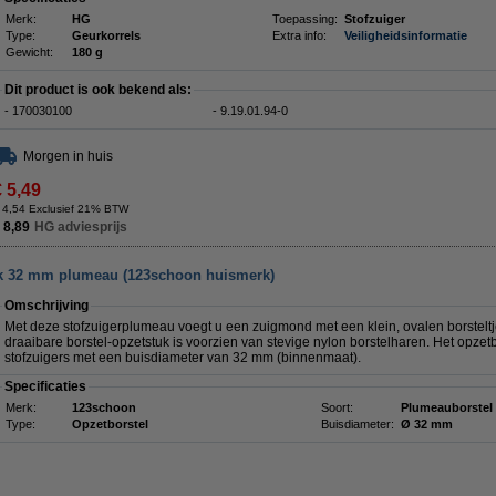
Merk:
HG
Toepassing:
Stofzuiger
Type:
Geurkorrels
Extra info:
Veiligheidsinformatie
Gewicht:
180 g
Dit product is ook bekend als:
- 170030100
- 9.19.01.94-0
Morgen in huis
€ 5,49
 4,54 Exclusief 21% BTW
 8,89
HG adviesprijs
tuk 32 mm plumeau (123schoon huismerk)
Omschrijving
Met deze stofzuigerplumeau voegt u een zuigmond met een klein, ovalen borsteltje
draaibare borstel-opzetstuk is voorzien van stevige nylon borstelharen. Het opzetbo
stofzuigers met een buisdiameter van 32 mm (binnenmaat).
Specificaties
Merk:
123schoon
Soort:
Plumeauborstel
Type:
Opzetborstel
Buisdiameter:
Ø 32 mm