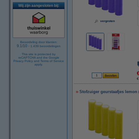
Wij zijn aangesloten bij:
vergroten
Beoordeling door klanten:
9.1
/
10
-
1.439
beoordelingen
This site is protected by
reCAPTCHA and the Google
Privacy Policy
and
Terms of Service
apply.
€
Stofzuiger geurstaafjes lemon 