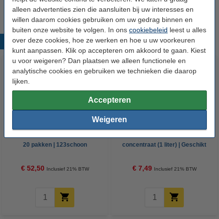
alleen advertenties zien die aansluiten bij uw interesses en
willen daarom cookies gebruiken om uw gedrag binnen en
buiten onze website te volgen. In ons
cookiebeleid
leest u alles
over deze cookies, hoe ze werken en hoe u uw voorkeuren
Populaire producten
kunt aanpassen. Klik op accepteren om akkoord te gaan. Kiest
u voor weigeren? Dan plaatsen we alleen functionele en
analytische cookies en gebruiken we technieken die daarop
lijken.
Accepteren
Weigeren
Interfold handdoeken 2-laags |
HG groene aanslagreiniger
20 pakken | 123schoon
concentraat (1 liter) | Geschikt
huismerk | Geschikt voor
voor: 200 m²
Kimberly Clark dispenser
€ 52,50
€ 7,49
Inclusief 21% BTW
Inclusief 21% BTW