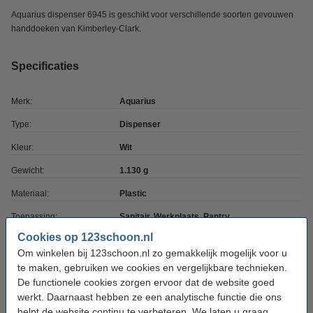
Aquarius dispenser 6945 is geschikt voor verschillende soorten gevouwen
handdoeken van Kimberley-Clark.
Specificaties
Merk:
Aquarius
Type:
Dispenser
Kleur:
Wit
Gewicht:
1.130 g
Materiaal:
Plastic
Toepassing:
Sanitair, Werkplaats, Pantry
Cookies op 123schoon.nl
Breedte:
14,6 cm
Om winkelen bij 123schoon.nl zo gemakkelijk mogelijk voor u
Hoogte:
41,8 cm
te maken, gebruiken we cookies en vergelijkbare technieken.
De functionele cookies zorgen ervoor dat de website goed
Lengte:
27,4 cm
werkt. Daarnaast hebben ze een analytische functie die ons
Capaciteit:
1,13 l
helpt de website continu te verbeteren. We laten u graag