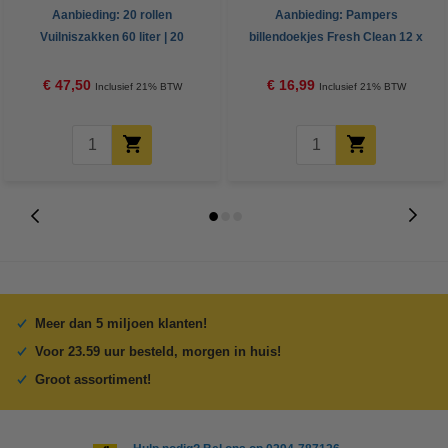
Aanbieding: 20 rollen
Aanbieding: Pampers
Vuilniszakken 60 liter | 20
billendoekjes Fresh Clean 12 x
zakken per rol | LDPE | Grijs |
52 stuks (624 doekjes)
123schoon
€ 47,50
€ 16,99
Inclusief 21% BTW
Inclusief 21% BTW
Meer dan 5 miljoen klanten!
Voor 23.59 uur besteld, morgen in huis!
Groot assortiment!