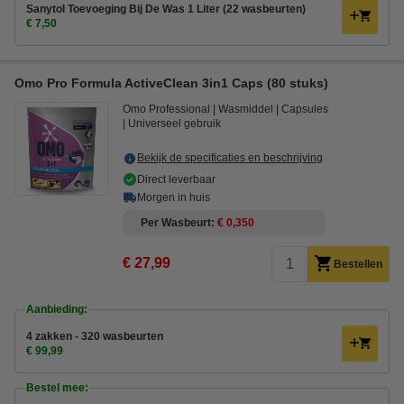
Sanytol Toevoeging Bij De Was 1 Liter (22 wasbeurten)
€ 7,50
Omo Pro Formula ActiveClean 3in1 Caps (80 stuks)
Omo Professional
Wasmiddel
Capsules
Universeel gebruik
Bekijk de specificaties en beschrijving
Direct leverbaar
Morgen in huis
Per Wasbeurt
€ 0,350
€ 27,99
Bestellen
Aanbieding:
4 zakken - 320 wasbeurten
€ 99,99
Bestel mee: