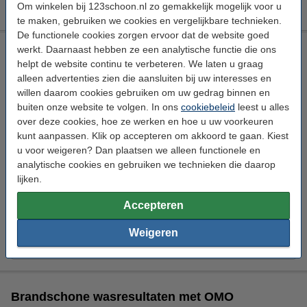
€ 7,50
Om winkelen bij 123schoon.nl zo gemakkelijk mogelijk voor u
te maken, gebruiken we cookies en vergelijkbare technieken.
De functionele cookies zorgen ervoor dat de website goed
Omo Professional Active Clean Liquid Vloeibaar Wasmiddel
werkt. Daarnaast hebben ze een analytische functie die ons
10 L (154 wasbeurten)
helpt de website continu te verbeteren. We laten u graag
alleen advertenties zien die aansluiten bij uw interesses en
Omo
Wasmiddel
Vloeibaar
Pro Formula
willen daarom cookies gebruiken om uw gedrag binnen en
Bekijk de specificaties en beschrijving
buiten onze website te volgen. In ons
cookiebeleid
leest u alles
over deze cookies, hoe ze werken en hoe u uw voorkeuren
Direct leverbaar
kunt aanpassen. Klik op accepteren om akkoord te gaan. Kiest
Morgen in huis
u voor weigeren? Dan plaatsen we alleen functionele en
€ 34,99
analytische cookies en gebruiken we technieken die daarop
Bestellen
lijken.
Accepteren
Aanbieding:
Weigeren
2 flessen - 308 wasbeurten
€ 67,49
Brandschone wasresultaten met OMO