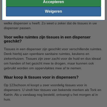
Zijn tissues dispensers geschikt voor het gebruik van
Accepteren
verschillende soorten tissues?
Weigeren
Niet elke soort tissue kan in iedere soort dispenser. Het is daarom
verstandig om bij aankoop van nieuwe tissues te controleren
welke dispenser u heeft. Zo weet u zeker dat de tissues in uw
dispenser passen.
Voor welke ruimtes zijn tissues in een dispenser
geschikt?
Tissues in een dispenser zijn geschikt voor verschillende ruimtes.
Denk hierbij aan openbare sanitaire ruimtes, keukens en
ziekenhuizen. Tissues zijn zeer zacht voor de huid en dus ideaal
om handen of het gezicht mee te drogen, maar kunnen ook
gebruikt worden om oppervlaktes mee af te nemen.
Waar koop ik tissues voor in dispensers?
Op 123schoon.nl koopt u zeer voordelig tissues voor in
dispensers. U vindt hier tissues van bekende merken als Tork en
Katrin. Als u vandaag nog besteld, ontvangt u het morgen al in
huis.