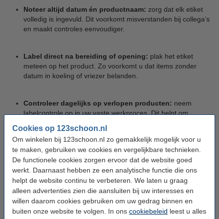
Noteer altijd datum én productnaam:
zorg dat elk etiket
volledig is ingevuld. Dit voorkomt misverstanden bij collega’s
en maakt controles eenvoudiger.
Label direct na bereiding of opening:
plak het etiket
meteen op het product. Zo voorkomt u dat items zonder
datum in koeling of vriezer belanden.
Controleer dagelijks op verlopen producten:
neem
labelcontrole op in uw vaste werkproces. Dit helpt om
voedselveiligheid te waarborgen en verspilling te beperken.
Cookies op 123schoon.nl
Om winkelen bij 123schoon.nl zo gemakkelijk mogelijk voor u
te maken, gebruiken we cookies en vergelijkbare technieken.
Door zorgvuldig en gestructureerd te labelen werkt u
De functionele cookies zorgen ervoor dat de website goed
overzichtelijker en voldoet u aan de richtlijnen voor voedselveilig
werkt. Daarnaast hebben ze een analytische functie die ons
werken. Dit geeft rust in drukke keukens en zorgt voor een
helpt de website continu te verbeteren. We laten u graag
professionele werkwijze.
alleen advertenties zien die aansluiten bij uw interesses en
willen daarom cookies gebruiken om uw gedrag binnen en
Mogelijk ook interessant:
buiten onze website te volgen. In ons
cookiebeleid
leest u alles