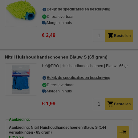
Bekijk de specificaties en beschrijving
Direct leverbaar
Morgen in huis
€ 2,49
Bestellen
Nitril Huishoudhandschoenen Blauw S (65 gram)
HY@PRO
Huishoudhandschoenen
Blauw
65 gr
Bekijk de specificaties en beschrijving
Direct leverbaar
Morgen in huis
€ 1,99
Bestellen
Aanbieding:
Aanbieding: Nitril Huishoudhandschoenen Blauw S (144
verpakkingen - 65 gram)
€ 259,99