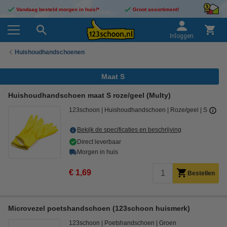
Vandaag besteld morgen in huis!*
Groot assortiment!
Inloggen
Huishoudhandschoenen
Maat S
Huishoudhandschoen maat S roze/geel (Multy)
123schoon
Huishoudhandschoen
Roze/geel
S
Bekijk de specificaties en beschrijving
Direct leverbaar
Morgen in huis
€ 1,69
Bestellen
Microvezel poetshandschoen (123schoon huismerk)
123schoon
Poetshandschoen
Groen