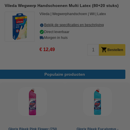
Vileda Wegwerp Handschoenen Multi Latex (80+20 stuks)
Vileda
Wegwerphandschoen
Wit
Latex
Bekijk de specificaties en beschrijving
Direct leverbaar
Morgen in huis
€ 12,49
Bestellen
Populaire producten
Glorix Bleek Pink Flower (750
Glorix Bleek Eucalyptus -