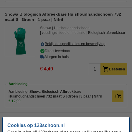
Showa Biologisch Afbreekbare Huishoudhandschoen 732
maat S | Groen | 1 paar | Nitril
Showa
Huishoudhandschoen
voedingsmiddelenindustrie
Biologisch afbreekbaar
Bekijk de specificaties en beschrijving
Direct leverbaar
Morgen in huis
€ 4,49
Bestellen
Aanbieding:
Aanbieding: Showa Biologisch Afbreekbare
Huishoudhandschoen 732 maat S | Groen | 3 paar | Nitril
€ 12,99
Sorbo Wegwerphandschoen Latex One Size (20 stuks)
Cookies op 123schoon.nl
Sorbo
Wegwerphandschoenen gepoederd
Latex
Om winkelen bij 123schoon.nl zo gemakkelijk mogelijk voor u