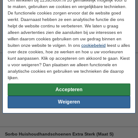
20 stuks
te maken, gebruiken we cookies en vergelijkbare technieken.
Bekijk de specificaties en beschrijving
De functionele cookies zorgen ervoor dat de website goed
werkt. Daarnaast hebben ze een analytische functie die ons
Direct leverbaar
helpt de website continu te verbeteren. We laten u graag
Morgen in huis
alleen advertenties zien die aansluiten bij uw interesses en
€ 4,29
willen daarom cookies gebruiken om uw gedrag binnen en
Bestellen
buiten onze website te volgen. In ons
cookiebeleid
leest u alles
over deze cookies, hoe ze werken en hoe u uw voorkeuren
kunt aanpassen. Klik op accepteren om akkoord te gaan. Kiest
Sorbo Huishoudhandschoenen Geel (Maat S)
u voor weigeren? Dan plaatsen we alleen functionele en
Sorbo
Huishoudhandschoenen
Geel
Latex
analytische cookies en gebruiken we technieken die daarop
lijken.
Bekijk de specificaties en beschrijving
Direct leverbaar
Accepteren
Morgen in huis
Weigeren
€ 2,99
Bestellen
Sorbo Huishoudhandschoenen Extra Sterk (Maat S)