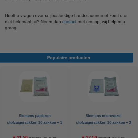
Heeft u vragen over snijbestendige handschoenen of komt u er
niet helemaal uit? Neem dan
contact
met ons op, wij helpen u
graag.
Populaire producten
Siemens papieren
Siemens microvezel
stofzuigerzakken 10 zakken + 1
stofzuigerzakken 10 zakken + 2
filter (123schoon huismerk)
filters (123schoon huismerk)
€ 11,50
€ 12,50
Inclusief 21% BTW
Inclusief 21% BTW