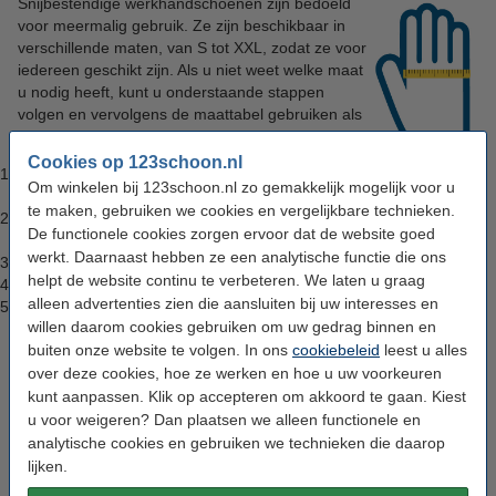
Snijbestendige werkhandschoenen zijn bedoeld
voor meermalig gebruik. Ze zijn beschikbaar in
verschillende maten, van S tot XXL, zodat ze voor
iedereen geschikt zijn. Als u niet weet welke maat
u nodig heeft, kunt u onderstaande stappen
volgen en vervolgens de maattabel gebruiken als
richtlijn:
Cookies op 123schoon.nl
Pak een meetlint en steek uw hand uit met de
Om winkelen bij 123schoon.nl zo gemakkelijk mogelijk voor u
handpalm naar boven.
te maken, gebruiken we cookies en vergelijkbare technieken.
Leg het meetlint, ter hoogte van uw knokkels, om uw hand heen.
De functionele cookies zorgen ervoor dat de website goed
(gesloten vingers, zonder de duim).
werkt. Daarnaast hebben ze een analytische functie die ons
Bekijk de omtrek op het punt waar het meetlint elkaar kruist.
helpt de website continu te verbeteren. We laten u graag
Doe dit bij beide handen.
alleen advertenties zien die aansluiten bij uw interesses en
Bekijk nu in de maattabel welke maat handschoen past bij de
willen daarom cookies gebruiken om uw gedrag binnen en
opgemeten omtrek.
buiten onze website te volgen. In ons
cookiebeleid
leest u alles
Van / tot (in cm)
Maat
Engelse maat
over deze cookies, hoe ze werken en hoe u uw voorkeuren
kunt aanpassen. Klik op accepteren om akkoord te gaan. Kiest
18-19 cm
XS
5/6
u voor weigeren? Dan plaatsen we alleen functionele en
19-20 cm
S
6/7
analytische cookies en gebruiken we technieken die daarop
21-22 cm
M
7/8
lijken.
22-23 cm
L
8/9