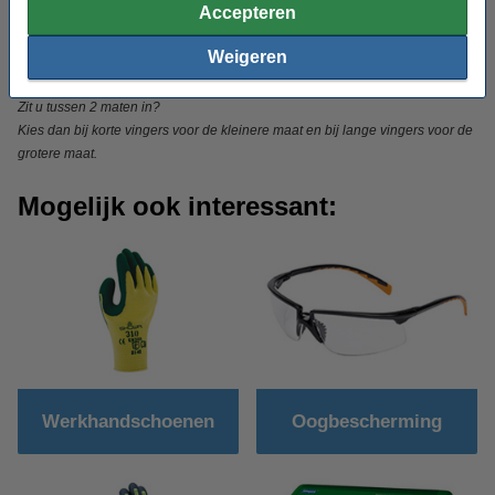
Accepteren
23-24 cm
XL
9/10
24-25 cm
XXL
10/11
Weigeren
Zit u tussen 2 maten in?
Kies dan bij
korte vingers voor de kleinere maat en bij
lange vingers voor de
grotere maat.
Mogelijk ook interessant:
Werkhandschoenen
Oogbescherming