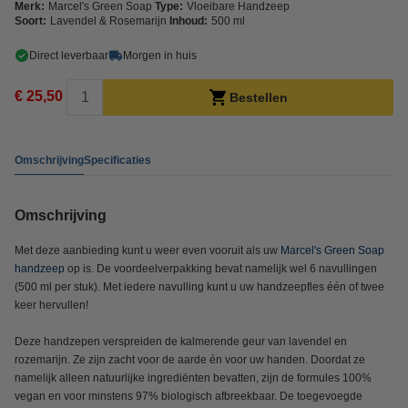
Merk:
Marcel's Green Soap
Type:
Vloeibare Handzeep
Soort:
Lavendel & Rosemarijn
Inhoud:
500 ml
Direct leverbaar
Morgen in huis
€ 25,50
Bestellen
Omschrijving
Specificaties
Omschrijving
Met deze aanbieding kunt u weer even vooruit als uw
Marcel's Green Soap
handzeep
op is. De voordeelverpakking bevat namelijk wel 6 navullingen
(500 ml per stuk). Met iedere navulling kunt u uw handzeepfles één of twee
keer hervullen!
Deze handzepen verspreiden de kalmerende geur van lavendel en
rozemarijn. Ze zijn zacht voor de aarde én voor uw handen. Doordat ze
namelijk alleen natuurlijke ingrediënten bevatten, zijn de formules 100%
vegan en voor minstens 97% biologisch afbreekbaar. De toegevoegde