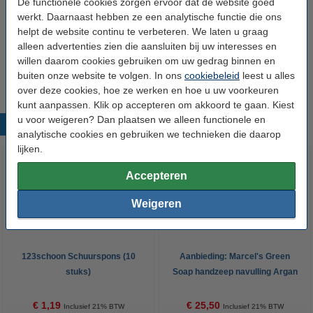
De functionele cookies zorgen ervoor dat de website goed
werkt. Daarnaast hebben ze een analytische functie die ons
helpt de website continu te verbeteren. We laten u graag
Lijst van ingrediënten
alleen advertenties zien die aansluiten bij uw interesses en
willen daarom cookies gebruiken om uw gedrag binnen en
buiten onze website te volgen. In ons
cookiebeleid
leest u alles
Aqua, Sodium Laureth Sulfate, Sodium Chloride, Glycerin, Cocamidopropyl
over deze cookies, hoe ze werken en hoe u uw voorkeuren
Betaine, Sodium Benzoate, Parfum, Linalool, Coumarin..
kunt aanpassen. Klik op accepteren om akkoord te gaan. Kiest
u voor weigeren? Dan plaatsen we alleen functionele en
Populaire producten
analytische cookies en gebruiken we technieken die daarop
lijken.
Accepteren
Weigeren
123schoon Schuurspons (10
Aanbieding: Marcel's Green
stuks)
Soap handzeep navulling Argan
en Oudh (6 pakken - 3000 ml)
€ 1,19
€ 25,50
Inclusief 21% BTW
Inclusief 21% BTW