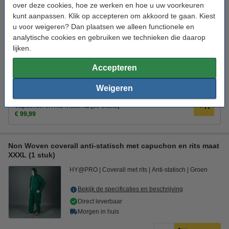
over deze cookies, hoe ze werken en hoe u uw voorkeuren
Bekijk de specificaties en beschrijving
kunt aanpassen. Klik op accepteren om akkoord te gaan. Kiest
u voor weigeren? Dan plaatsen we alleen functionele en
Direct leverbaar
analytische cookies en gebruiken we technieken die daarop
Morgen in huis
lijken.
€ 2,49
Bestellen
Accepteren
Aanbieding:
Weigeren
Aanbieding: Non Woven coverall anti-statisch met
capuchon en rits maat XL (50 stuks)
€ 99,99
Non Woven coverall anti-statisch met capuchon en rits maat
XXXL (1 stuk)
HY@PRO
Coverall met rits
Anti-statisch
Groen
Bekijk de specificaties en beschrijving
Direct leverbaar
Morgen in huis