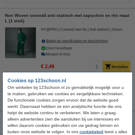
Non Woven coverall anti-statisch met capuchon en rits maat
L (1 stuk)
HY@PRO
Coverall met rits
Anti-statisch
Groen
Bekijk de specificaties en beschrijving
Direct leverbaar
Morgen in huis
€ 2,49
Bestellen
Cookies op 123schoon.nl
Aanbieding:
Om winkelen bij 123schoon.nl zo gemakkelijk mogelijk voor u
Aanbieding: Non Woven coverall anti-statisch met
te maken, gebruiken we cookies en vergelijkbare technieken.
capuchon en rits maat L (50 stuks)
€ 99,99
De functionele cookies zorgen ervoor dat de website goed
werkt. Daarnaast hebben ze een analytische functie die ons
helpt de website continu te verbeteren. We laten u graag
Non Woven coverall anti-statisch met capuchon en rits maat
alleen advertenties zien die aansluiten bij uw interesses en
XL (1 stuk)
willen daarom cookies gebruiken om uw gedrag binnen en
buiten onze website te volgen. In ons
cookiebeleid
leest u alles
HY@PRO
Coverall met rits
Anti-statisch
Groen