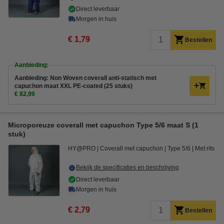
Direct leverbaar
Morgen in huis
€ 1,79
Bestellen
Aanbieding:
Aanbieding: Non Woven coverall anti-statisch met
capuchon maat XXL PE-coated (25 stuks)
€ 82,99
Microporeuze coverall met capuchon Type 5/6 maat S (1
stuk)
HY@PRO
Coverall met capuchon
Type 5/6
Met rits
Bekijk de specificaties en beschrijving
Direct leverbaar
Morgen in huis
€ 2,79
Bestellen