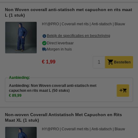
Non Woven coverall anti-statisch met capuchon en rits maat
L (1 stuk)
HY@PRO
Coverall met rits
Anti-statisch
Blauw
Bekijk de specificaties en beschrijving
Direct leverbaar
Morgen in huis
€ 1,99
Bestellen
Aanbieding:
Aanbieding: Non Woven coverall anti-statisch met
capuchon en rits maat L (50 stuks)
€ 89,99
Non-woven Coverall Antistatisch Met Capuchon en Rits
Maat XL (1 stuk)
HY@PRO
Coverall met rits
Anti-statisch
Blauw