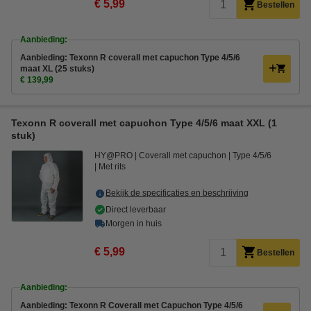
€ 5,99
Bestellen
Aanbieding:
Aanbieding: Texonn R coverall met capuchon Type 4/5/6
maat XL (25 stuks)
€ 139,99
Texonn R coverall met capuchon Type 4/5/6 maat XXL (1
stuk)
HY@PRO
Coverall met capuchon
Type 4/5/6
Met rits
Bekijk de specificaties en beschrijving
Direct leverbaar
Morgen in huis
€ 5,99
Bestellen
Aanbieding:
Aanbieding: Texonn R Coverall met Capuchon Type 4/5/6