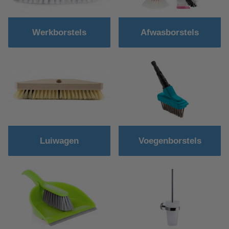
Werkborstels
Afwasborstels
Luiwagen
Voegenborstels