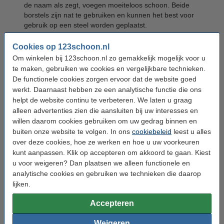
de naam als zegt, voegen moeiteloos schoon. Beide
borstels zijn nat te gebruiken en kunnen het best voor
gebruik op een steel worden geplaatst.
Stoffer en blik:
geschikt voor het opvegen van kleine
Cookies op 123schoon.nl
vuiligheden. Dit doet u door het veegblik vast te houden en
Om winkelen bij 123schoon.nl zo gemakkelijk mogelijk voor u
met de handveger het vuil op het veegblik te vegen.
te maken, gebruiken we cookies en vergelijkbare technieken.
De functionele cookies zorgen ervoor dat de website goed
werkt. Daarnaast hebben ze een analytische functie die ons
Diverse typen borstelharen
helpt de website continu te verbeteren. We laten u graag
alleen advertenties zien die aansluiten bij uw interesses en
Schoonmaakborstels verschillen onder andere in borstelhaar
willen daarom cookies gebruiken om uw gedrag binnen en
type. De meeste werkborstels hebben haren die bestaan uit
buiten onze website te volgen. In ons
cookiebeleid
leest u alles
natuurvezels, zoals Tampico of kunstvezels, zoals Mexilon. Door
over deze cookies, hoe ze werken en hoe u uw voorkeuren
de verschillende haren zijn sommige werkborstels meer geschikt
kunt aanpassen. Klik op accepteren om akkoord te gaan. Kiest
voor natte of juist droge reiniging. Afwasborstels en toiletborstels
u voor weigeren? Dan plaatsen we alleen functionele en
bestaan vaak uit harde haren, om zo het oppervlak grondig te
analytische cookies en gebruiken we technieken die daarop
kunnen reinigen.
lijken.
Andere soorten
Accepteren
schoonmaakborstels
Weigeren