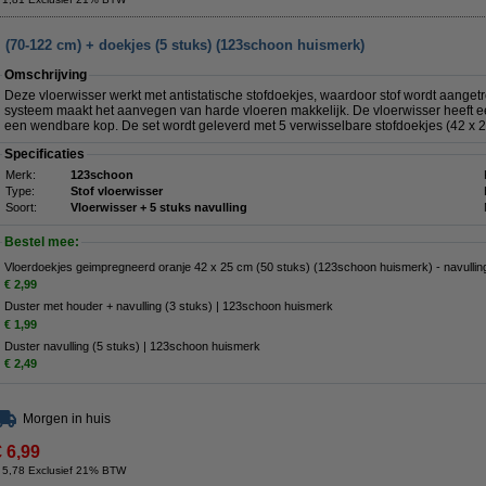
 (70-122 cm) + doekjes (5 stuks) (123schoon huismerk)
Omschrijving
Deze vloerwisser werkt met antistatische stofdoekjes, waardoor stof wordt aange
systeem maakt het aanvegen van harde vloeren makkelijk. De vloerwisser heeft ee
een wendbare kop. De set wordt geleverd met 5 verwisselbare stofdoekjes (42 x 2
Specificaties
Merk:
123schoon
Type:
Stof vloerwisser
Soort:
Vloerwisser + 5 stuks navulling
Bestel mee:
Vloerdoekjes geimpregneerd oranje 42 x 25 cm (50 stuks) (123schoon huismerk) - navullin
€ 2,99
Duster met houder + navulling (3 stuks) | 123schoon huismerk
€ 1,99
Duster navulling (5 stuks) | 123schoon huismerk
€ 2,49
Morgen in huis
€ 6,99
 5,78 Exclusief 21% BTW