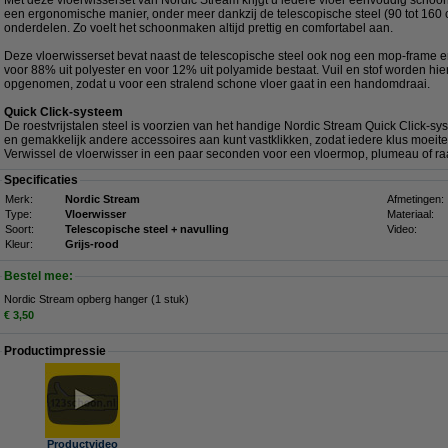
Met deze vloerwisserset van Nordic Stream krijgt u iedere vloer eenvoudig schoo
een ergonomische manier, onder meer dankzij de telescopische steel (90 tot 160 
onderdelen. Zo voelt het schoonmaken altijd prettig en comfortabel aan.
Deze vloerwisserset bevat naast de telescopische steel ook nog een mop-frame en
voor 88% uit polyester en voor 12% uit polyamide bestaat. Vuil en stof worden hie
opgenomen, zodat u voor een stralend schone vloer gaat in een handomdraai.
Quick Click-systeem
De roestvrijstalen steel is voorzien van het handige Nordic Stream Quick Click-sys
en gemakkelijk andere accessoires aan kunt vastklikken, zodat iedere klus moeit
Verwissel de vloerwisser in een paar seconden voor een vloermop, plumeau of r
Specificaties
Merk:
Nordic Stream
Afmetingen:
Type:
Vloerwisser
Materiaal:
Soort:
Telescopische steel + navulling
Video:
Kleur:
Grijs-rood
Bestel mee:
Nordic Stream opberg hanger (1 stuk)
€ 3,50
Productimpressie
Productvideo