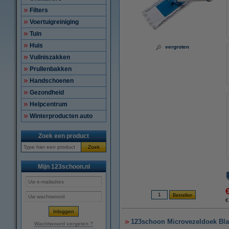
Filters
Voertuigreiniging
Tuin
Huis
vergroten
Vuilniszakken
Prullenbakken
Handschoenen
Gezondheid
Helpcentrum
Winterproducten auto
Zoek een product
Zoek
Mijn 123schoon.nl
€
123schoon Microvezeldoek Bla
Wachtwoord vergeten ?