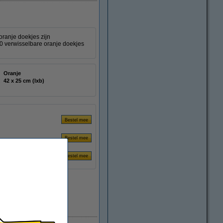
oranje doekjes zijn
50 verwisselbare oranje doekjes
Oranje
:
42 x 25 cm (lxb)
Direct leverbaar