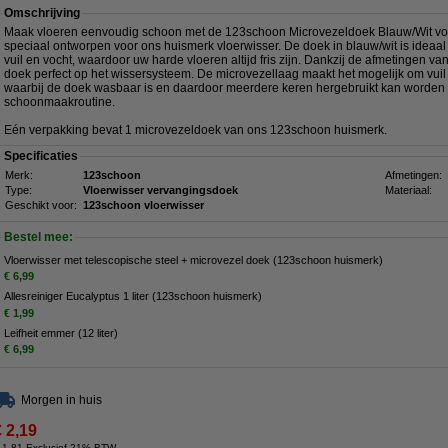
Omschrijving
Maak vloeren eenvoudig schoon met de 123schoon Microvezeldoek Blauw/Wit voor
speciaal ontworpen voor ons huismerk vloerwisser. De doek in blauw/wit is ideaal 
vuil en vocht, waardoor uw harde vloeren altijd fris zijn. Dankzij de afmetingen van
doek perfect op het wissersysteem. De microvezellaag maakt het mogelijk om vuil
waarbij de doek wasbaar is en daardoor meerdere keren hergebruikt kan worden
schoonmaakroutine.
Eén verpakking bevat 1 microvezeldoek van ons 123schoon huismerk.
Specificaties
Merk:
123schoon
Afmetingen:
Type:
Vloerwisser vervangingsdoek
Materiaal:
Geschikt voor:
123schoon vloerwisser
Bestel mee:
Vloerwisser met telescopische steel + microvezel doek (123schoon huismerk)
€ 6,99
Allesreiniger Eucalyptus 1 liter (123schoon huismerk)
€ 1,99
Leifheit emmer (12 liter)
€ 6,99
Morgen in huis
€ 2,19
 1,81 Exclusief 21% BTW