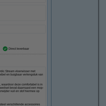
Direct leverbaar
rdic Stream vloerwisser met
exibel en buigbaar verlengstuk van
, waardoor deze comfortabel is in
 dweilset bevat daarnaast een mop-
wijder vuil en stof hiermee op
 steel verschillende accessoires