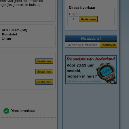
eemt vuil goed op en kan na
elijks gebruik in huis, op
Direct leverbaar
€ 9,99
.
:
44 x 100 cm (lxh)
Kunststof
Nieuwsbrief
14 cm
Direct leverbaar