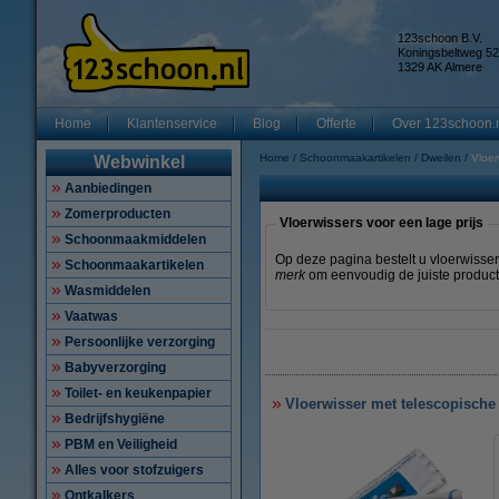
123schoon B.V.
Koningsbeltweg 52
1329 AK Almere
Home
Klantenservice
Blog
Offerte
Over 123schoon.
Home
Schoonmaakartikelen
Dweilen
Vloer
Webwinkel
Aanbiedingen
Zomerproducten
Vloerwissers voor een lage prijs
Schoonmaakmiddelen
Op deze pagina bestelt u vloerwisser
Schoonmaakartikelen
merk
om eenvoudig de juiste producte
Wasmiddelen
Vaatwas
Persoonlijke verzorging
Babyverzorging
Toilet- en keukenpapier
Vloerwisser met telescopische
Bedrijfshygiëne
PBM en Veiligheid
Alles voor stofzuigers
Ontkalkers