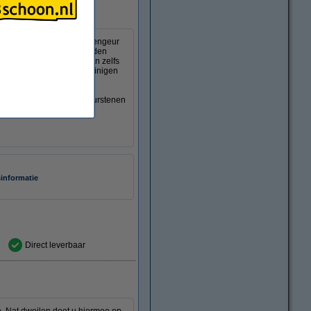
terwijl er een frisse citroengeur
geabsorbeerd en vastgehouden
obstrook. Deze strook kan zelfs
 ruikt uw kamer, na het reinigen
arket, onbehandelde natuurstenen
sinformatie
Direct leverbaar