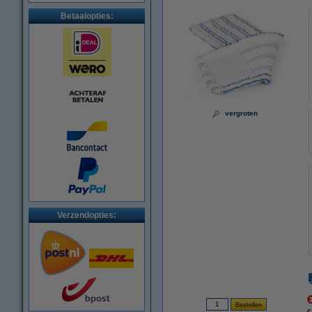
Betaalopties:
vergroten
Verzendopties:
€