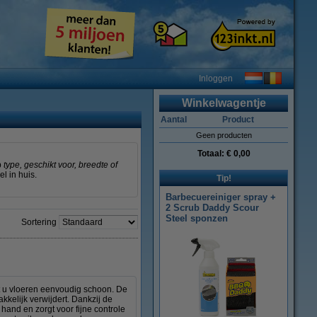
Inloggen
Winkelwagentje
Aantal
Product
Geen producten
Totaal:
€ 0,00
p
type, geschikt voor, breedte of
l in huis.
Tip!
Barbecuereiniger spray +
2 Scrub Daddy Scour
Steel sponzen
Sortering
t u vloeren eenvoudig schoon. De
akkelijk verwijdert. Dankzij de
e hand en zorgt voor fijne controle