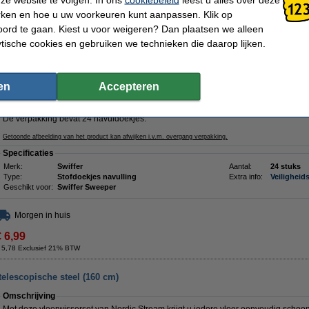
at navulling (24 stuks)
rken en hoe u uw voorkeuren kunt aanpassen. Klik op
ord te gaan. Kiest u voor weigeren? Dan plaatsen we alleen
Omschrijving
Met de vochtige vloerreinigerdoekjes van Swiffer wordt uw vloer grondig gereinigd 
ytische cookies en gebruiken we technieken die daarop lijken.
wordt afgegeven. De doekjes zorgen ervoor dat het vuil los komt van de vloer, 
wordt. De vochtige reinigingsdoekjes bevatten aan de bovenzijde een groene schr
het hardnekkigste vuil van uw vloer laten verdwijnen. Dankzij de frisse citroengeur
van de vloer, aangenaam fris.
en
Accepteren
Gebruik de vloerdoekjes van Swiffer niet op onbehandeld, geolied, of geboend p
of tapijt.
De verpakking bevat 24 navuldoekjes.
Getoonde afbeelding van het product kan afwijken i.v.m. overgang verpakking.
Specificaties
Merk:
Swiffer
Aantal:
24 stuks
Type:
Stofdoekjes navulling
Extra info:
Veiligheid
Geschikt voor:
Swiffer Sweeper
Morgen in huis
€ 6,99
 5,78 Exclusief 21% BTW
telescopische steel (160 cm)
Omschrijving