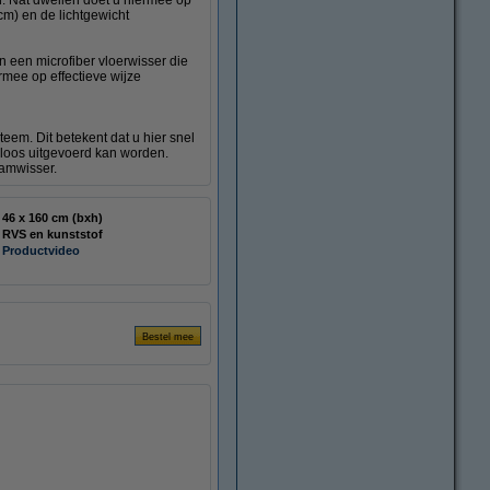
n. Nat dweilen doet u hiermee op
cm) en de lichtgewicht
 een microfiber vloerwisser die
rmee op effectieve wijze
teem. Dit betekent dat u hier snel
eloos uitgevoerd kan worden.
aamwisser.
46 x 160 cm (bxh)
RVS en kunststof
Productvideo