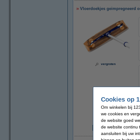
Vloerdoekjes geimpregneerd or
vergroten
Cookies op 1
Om winkelen bij 123
we cookies en verge
de website goed wer
de website continu 
€
aansluiten bij uw i
binnen en buiten on