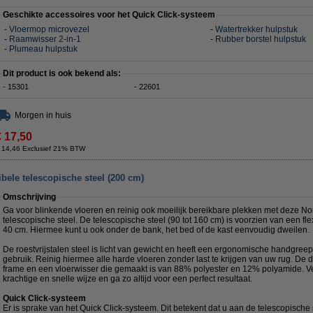
Geschikte accessoires voor het Quick Click-systeem
-
Vloermop microvezel
-
Watertrekker hulpstuk
-
Raamwisser 2-in-1
-
Rubber borstel hulpstuk
-
Plumeau hulpstuk
Dit product is ook bekend als:
- 15301
- 22601
Morgen in huis
€ 17,50
 14,46 Exclusief 21% BTW
ibele telescopische steel (200 cm)
Omschrijving
Ga voor blinkende vloeren en reinig ook moeilijk bereikbare plekken met deze No
telescopische steel. De telescopische steel (90 tot 160 cm) is voorzien van een fl
40 cm. Hiermee kunt u ook onder de bank, het bed of de kast eenvoudig dweilen.
De roestvrijstalen steel is licht van gewicht en heeft een ergonomische handgreep
gebruik. Reinig hiermee alle harde vloeren zonder last te krijgen van uw rug. De
frame en een vloerwisser die gemaakt is van 88% polyester en 12% polyamide. Ver
krachtige en snelle wijze en ga zo altijd voor een perfect resultaat.
Quick Click-systeem
Er is sprake van het Quick Click-systeem. Dit betekent dat u aan de telescopische