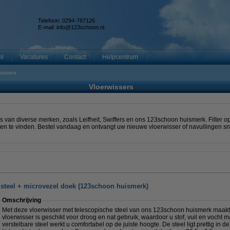
Telefoon: 0294-787126
E-mail:
info@123schoon.nl
nl
Vacatures
Contact
Helpcentrum
wissers
Vloerwissers
s van diverse merken, zoals Leifheit, Swiffers en ons 123schoon huismerk. Filter o
n te vinden. Bestel vandaag en ontvangt uw nieuwe vloerwisser of navullingen sne
 steel + microvezel doek (123schoon huismerk)
Omschrijving
Met deze vloerwisser met telescopische steel van ons 123schoon huismerk maak
vloerwisser is geschikt voor droog en nat gebruik, waardoor u stof, vuil en vocht m
verstelbare steel werkt u comfortabel op de juiste hoogte. De steel ligt prettig in d