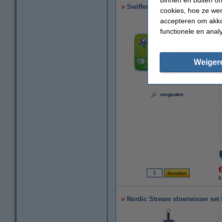
Swiffer Sweeper vloerdoekjes n
cookies, hoe ze we
accepteren om akko
functionele en anal
Weiger
vergroten
€
Nordic Stream vloerwisser set 