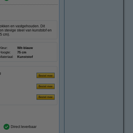
trokken en vastgehouden. Dit
n stevige steel van kunststof en
5 cm).
Kleur:
Wit-blauw
Hoogte:
75 cm
Materiaal:
Kunststof
g
Direct leverbaar