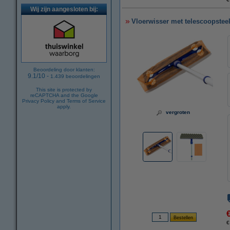
Wij zijn aangesloten bij:
Vloerwisser met telescoopsteel
Beoordeling door klanten:
9.1
/
10
-
1.439
beoordelingen
This site is protected by
reCAPTCHA and the Google
Privacy Policy
and
Terms of Service
apply.
vergroten
€