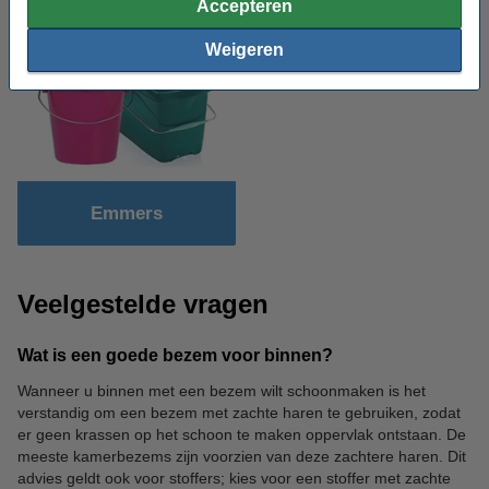
Accepteren
Weigeren
Emmers
Veelgestelde vragen
Wat is een goede bezem voor binnen?
Wanneer u binnen met een bezem wilt schoonmaken is het
verstandig om een bezem met zachte haren te gebruiken, zodat
er geen krassen op het schoon te maken oppervlak ontstaan. De
meeste kamerbezems zijn voorzien van deze zachtere haren. Dit
advies geldt ook voor stoffers; kies voor een stoffer met zachte