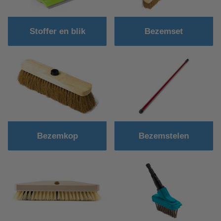
Stoffer en blik
Bezemset
Bezemkop
Bezemstelen