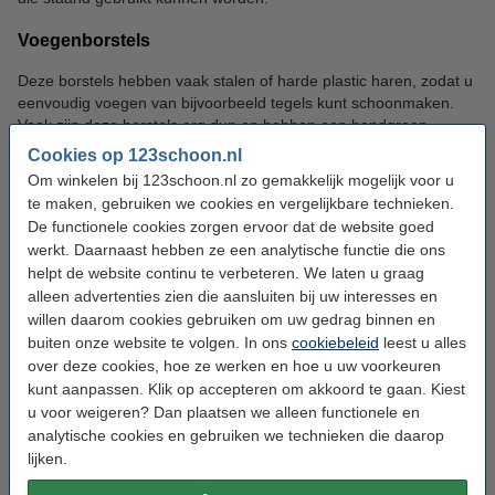
Voegenborstels
Deze borstels hebben vaak stalen of harde plastic haren, zodat u
eenvoudig voegen van bijvoorbeeld tegels kunt schoonmaken.
Vaak zijn deze borstels erg dun en hebben een handgreep
waardoor u, ondanks het kleinere formaat, de borstel eenvoudig
Cookies op 123schoon.nl
kunt gebruiken.
Om winkelen bij 123schoon.nl zo gemakkelijk mogelijk voor u
te maken, gebruiken we cookies en vergelijkbare technieken.
Zoekt u iets anders? Mogelijk ook
De functionele cookies zorgen ervoor dat de website goed
werkt. Daarnaast hebben ze een analytische functie die ons
interessant:
helpt de website continu te verbeteren. We laten u graag
alleen advertenties zien die aansluiten bij uw interesses en
willen daarom cookies gebruiken om uw gedrag binnen en
buiten onze website te volgen. In ons
cookiebeleid
leest u alles
over deze cookies, hoe ze werken en hoe u uw voorkeuren
kunt aanpassen. Klik op accepteren om akkoord te gaan. Kiest
u voor weigeren? Dan plaatsen we alleen functionele en
analytische cookies en gebruiken we technieken die daarop
lijken.
Borstels
Sponzen