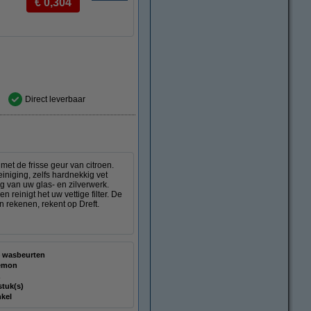
€ 0,304
Direct leverbaar
met de frisse geur van citroen.
niging, zelfs hardnekkig vet
 van uw glas- en zilverwerk.
reinigt het uw vettige filter. De
n rekenen, rekent op Dreft.
 wasbeurten
emon
stuk(s)
kel