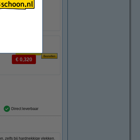
30 wasbeurten
Original
Ja
1 stuk(s)
g:
Enkel
Per Wasbeurt
€ 0,320
Direct leverbaar
n, zelfs bij hardnekkige vlekken.