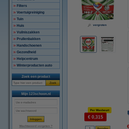
Filters
Voertuigreiniging
Tuin
vergroten
Huis
Vuilniszakken
Prullenbakken
Handschoenen
Gezondheid
Helpcentrum
Winterproducten auto
Zoek een product
Zoek
Mijn 123schoon.nl
Per Wasbeurt
€ 0,315
Wachtwoord vergeten ?