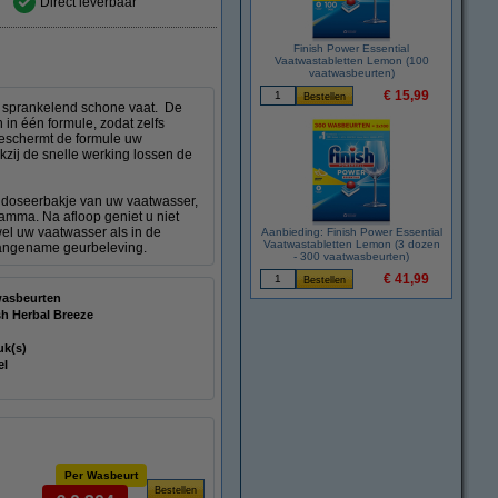
Direct leverbaar
Finish Power Essential
Vaatwastabletten Lemon (100
vaatwasbeurten)
€ 15,99
en sprankelend schone vaat. De
in één formule, zodat zelfs
beschermt de formule uw
kzij de snelle werking lossen de
et doseerbakje van uw vaatwasser,
ramma. Na afloop geniet u niet
el uw vaatwasser als in de
Aanbieding: Finish Power Essential
Vaatwastabletten Lemon (3 dozen
aangename geurbeleving.
- 300 vaatwasbeurten)
€ 41,99
wasbeurten
sh Herbal Breeze
uk(s)
el
Per Wasbeurt