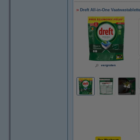
Dreft All-in-One Vaatwastablett
vergroten
4
Per Wasbeurt