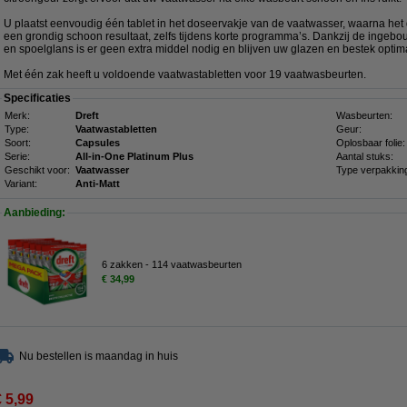
U plaatst eenvoudig één tablet in het doseervakje van de vaatwasser, waarna het d
een grondig schoon resultaat, zelfs tijdens korte programma’s. Dankzij de inge
en spoelglans is er geen extra middel nodig en blijven uw glazen en bestek opti
Met één zak heeft u voldoende vaatwastabletten voor 19 vaatwasbeurten.
Specificaties
Merk:
Dreft
Wasbeurten:
Type:
Vaatwastabletten
Geur:
Soort:
Capsules
Oplosbaar folie:
Serie:
All-in-One Platinum Plus
Aantal stuks:
Geschikt voor:
Vaatwasser
Type verpakkin
Variant:
Anti-Matt
Aanbieding:
6 zakken - 114 vaatwasbeurten
€ 34,99
Nu bestellen is maandag in huis
€ 5,99