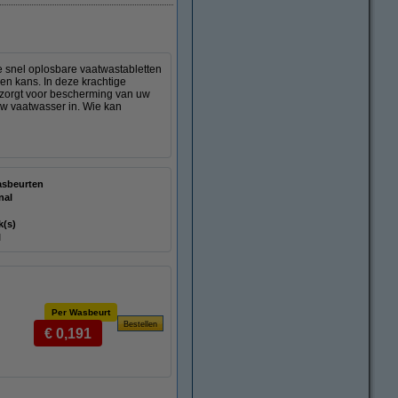
e snel oplosbare vaatwastabletten
en kans. In deze krachtige
t zorgt voor bescherming van uw
 uw vaatwasser in. Wie kan
asbeurten
nal
k(s)
l
Per Wasbeurt
€ 0,191