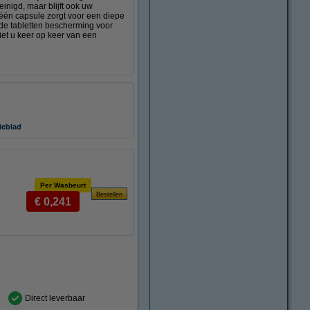
inigd, maar blijft ook uw
 één capsule zorgt voor een diepe
n de tabletten bescherming voor
et u keer op keer van een
ieblad
Per Wasbeurt
€ 0,241
Direct leverbaar