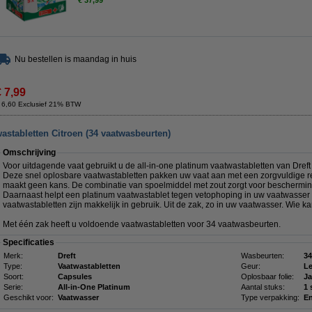
€ 37,99
Nu bestellen is maandag in huis
€ 7,99
 6,60 Exclusief 21% BTW
wastabletten Citroen (34 vaatwasbeurten)
Omschrijving
Voor uitdagende vaat gebruikt u de all-in-one platinum vaatwastabletten van Dreft 
Deze snel oplosbare vaatwastabletten pakken uw vaat aan met een zorgvuldige rei
maakt geen kans. De combinatie van spoelmiddel met zout zorgt voor bescherming
Daarnaast helpt een platinum vaatwastablet tegen vetophoping in uw vaatwasser en 
vaatwastabletten zijn makkelijk in gebruik. Uit de zak, zo in uw vaatwasser. Wie ka
Met één zak heeft u voldoende vaatwastabletten voor 34 vaatwasbeurten.
Specificaties
Merk:
Dreft
Wasbeurten:
34
Type:
Vaatwastabletten
Geur:
L
Soort:
Capsules
Oplosbaar folie:
Ja
Serie:
All-in-One Platinum
Aantal stuks:
1 
Geschikt voor:
Vaatwasser
Type verpakking:
En