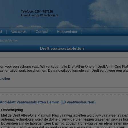
Telefoon: 0294-787126
E-mail:
info@123schoon.nl
nl
Vacatures
Contact
Helpcentrum
atwastabletten
Dreft vaatwastabletten
en voor een schone vaat. Wij verkopen alle Dreft All-in-One en Dreft All-in-One Pla
las- en zilverwerk beschermen. De innovatieve formule van Dreft zorgt voor een gla
bletten
 Anti-Matt Vaatwastabletten Lemon (19 vaatwasbeurten)
Omschrijving
Met de Dreft All-in-One Platinum Plus vaatwastabletten wordt uw vaat weer strale
anti-matt technologie wordt de dofheid verwijderd en krijgen glazen en servies hu
Bovendien zijn de tabletten zeer krachtig, zodat hardnekkig vet en etensresten mo
citroengeur zorgt ervoor dat uw vaatwasser na elke wasbeurt schoon en fris ruikt.