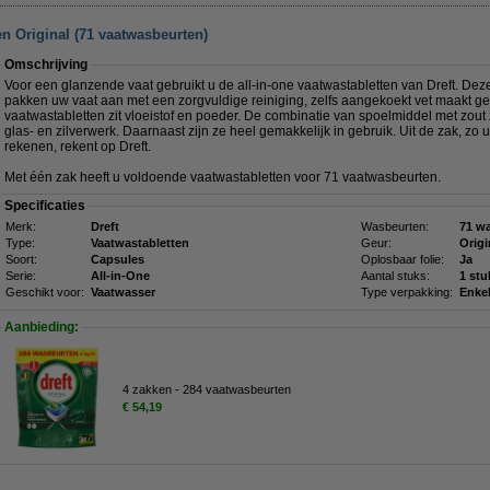
en Original (71 vaatwasbeurten)
Omschrijving
Voor een glanzende vaat gebruikt u de all-in-one vaatwastabletten van Dreft. Dez
pakken uw vaat aan met een zorgvuldige reiniging, zelfs aangekoekt vet maakt ge
vaatwastabletten zit vloeistof en poeder. De combinatie van spoelmiddel met zou
glas- en zilverwerk. Daarnaast zijn ze heel gemakkelijk in gebruik. Uit de zak, zo
rekenen, rekent op Dreft.
Met één zak heeft u voldoende vaatwastabletten voor 71 vaatwasbeurten.
Specificaties
Merk:
Dreft
Wasbeurten:
71 w
Type:
Vaatwastabletten
Geur:
Origi
Soort:
Capsules
Oplosbaar folie:
Ja
Serie:
All-in-One
Aantal stuks:
1 stu
Geschikt voor:
Vaatwasser
Type verpakking:
Enke
Aanbieding:
4 zakken - 284 vaatwasbeurten
€ 54,19