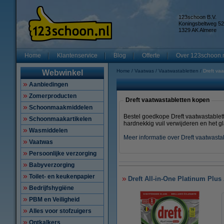
123schoon B.V.
Koningsbeltweg 52
1329 AK Almere
Home
Klantenservice
Blog
Offerte
Over 123schoon.
Home
Vaatwas
Vaatwastabletten
Dreft va
Webwinkel
Aanbiedingen
Zomerproducten
Dreft vaatwastabletten kopen
Schoonmaakmiddelen
Bestel goedkope Dreft vaatwastablett
Schoonmaakartikelen
hardnekkig vuil verwijderen en het g
Wasmiddelen
Meer informatie over Dreft vaatwasta
Vaatwas
Persoonlijke verzorging
Babyverzorging
Toilet- en keukenpapier
Dreft All-in-One Platinum Plus
Bedrijfshygiëne
PBM en Veiligheid
Alles voor stofzuigers
Ontkalkers