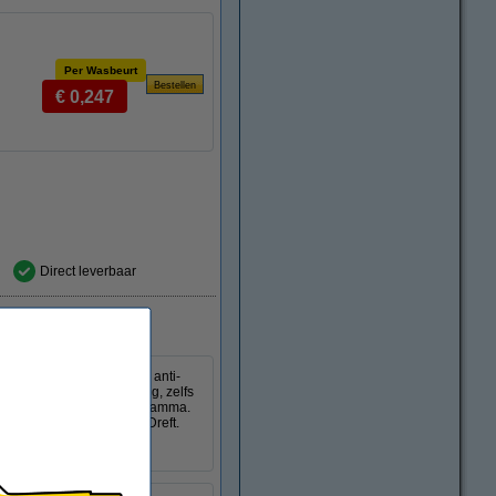
Per Wasbeurt
€ 0,247
Direct leverbaar
ing en zorgen dankzij de anti-
wastabletten zijn krachtig, zelfs
iezen voor een korter programma.
e kan rekenen, rekent op Dreft.