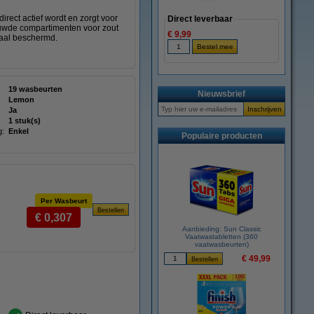
irect actief wordt en zorgt voor
Direct leverbaar
bouwde compartimenten voor zout
€ 9,99
maal beschermd.
19 wasbeurten
Nieuwsbrief
Lemon
Ja
1 stuk(s)
g:
Enkel
Populaire producten
Per Wasbeurt
€ 0,307
Aanbieding: Sun Classic
Vaatwastabletten (360
vaatwasbeurten)
€ 49,99