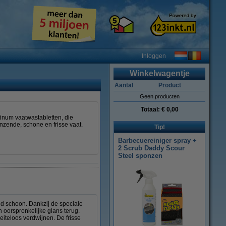
Inloggen
Winkelwagentje
Aantal
Product
Geen producten
Totaal:
€ 0,00
tinum vaatwastabletten, die
nzende, schone en frisse vaat.
Tip!
Barbecuereiniger spray +
2 Scrub Daddy Scour
Steel sponzen
nd schoon. Dankzij de speciale
n oorspronkelijke glans terug.
eiteloos verdwijnen. De frisse