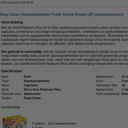
 4,95 Exclusief 21% BTW
 Deep Clean Vaatwastabletten Fresh Herbal Breeze (25 vaatwasbeurten)
Omschrijving
Met de Dreft Platinum Plus All In One vaatwascapsules ervaart u keer op keer e
capsules combineren krachtige reinigingsmiddelen, ontvlekkers en glansmiddelen 
hardnekkig vuil en aangekoekte etensresten moeiteloos verdwijnen. Bovendien 
vaatwasser tegen kalkaanslag en houdt het glaswerk langer mooi en krasvrij. Dan
capsules direct op en reinigen ze effectief, zelfs tijdens korte programma’s.
Het gebruik is eenvoudig
: pak de capsule uit de verpakking en plaats deze in h
voeg indien nodig extra zout en glansspoelmiddel toe en start het gewenste prog
alleen van een brandschone vaat, maar ook van een langdurige frisse geur in zow
keuken. Zo combineert Dreft Platinum Plus ultieme reiniging met gemak en een 
Specificaties
Merk:
Dreft
Wasbeurten:
25 
Type:
Vaatwastabletten
Geur:
Fre
Soort:
Capsules
Oplosbaar folie:
Ja
Serie:
All-in-One Platinum Plus
Aantal stuks:
1 st
Geschikt voor:
Vaatwasser
Type verpakking:
Enk
Variant:
Deep Clean
Aanbieding:
5 zakken - 125 vaatwasbeurten