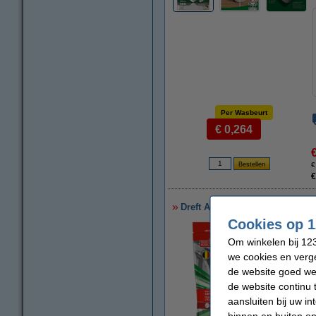
Per Wasbeurt
€ 0,264
€
€
Dreft All-in-One Platinum Plus
Cookies op 1
Om winkelen bij 123
we cookies en verge
de website goed wer
de website continu 
aansluiten bij uw i
binnen en buiten on