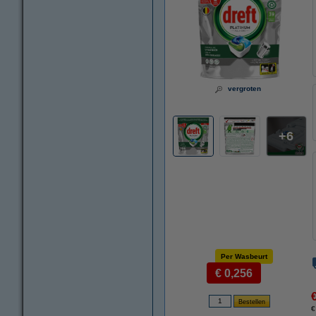
vergroten
6
Per Wasbeurt
€ 0,256
€