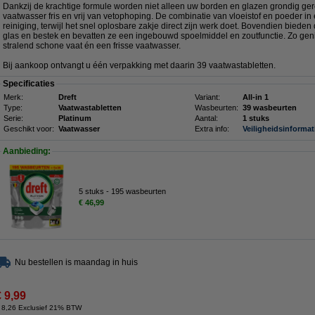
Dankzij de krachtige formule worden niet alleen uw borden en glazen grondig gere
vaatwasser fris en vrij van vetophoping. De combinatie van vloeistof en poeder in
reiniging, terwijl het snel oplosbare zakje direct zijn werk doet. Bovendien biede
glas en bestek en bevatten ze een ingebouwd spoelmiddel en zoutfunctie. Zo geni
stralend schone vaat én een frisse vaatwasser.
Bij aankoop ontvangt u één verpakking met daarin 39 vaatwastabletten.
Specificaties
Merk:
Dreft
Variant:
All-in 1
Type:
Vaatwastabletten
Wasbeurten:
39 wasbeurten
Serie:
Platinum
Aantal:
1 stuks
Geschikt voor:
Vaatwasser
Extra info:
Veiligheidsinformat
Aanbieding:
5 stuks - 195 wasbeurten
€ 46,99
Nu bestellen is maandag in huis
€ 9,99
 8,26 Exclusief 21% BTW