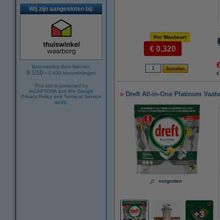
Wij zijn aangesloten bij:
Per Wasbeurt
€ 0,320
Beoordeling door klanten:
9.1
/
10
-
1.439
beoordelingen
€
This site is protected by
reCAPTCHA and the Google
Dreft All-in-One Platinum Vaat
Privacy Policy
and
Terms of Service
apply.
vergroten
3