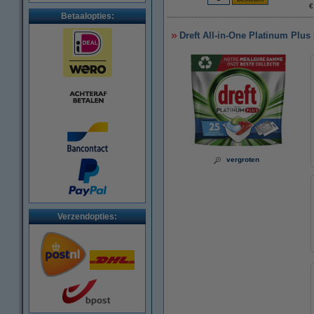
€
Betaalopties:
Dreft All-in-One Platinum Plus
vergroten
Verzendopties: