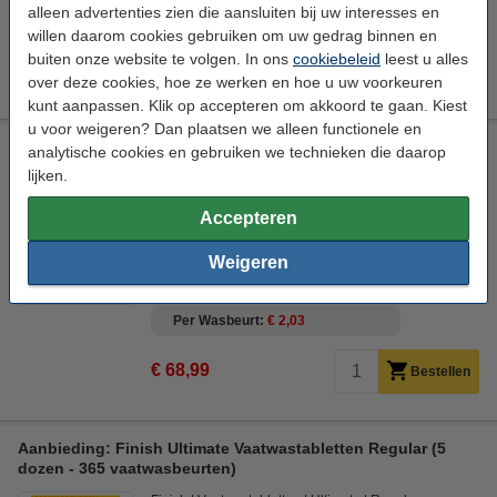
alleen advertenties zien die aansluiten bij uw interesses en
Per Wasbeurt
€ 0,216
willen daarom cookies gebruiken om uw gedrag binnen en
buiten onze website te volgen. In ons
cookiebeleid
leest u alles
€ 52,99
Bestellen
over deze cookies, hoe ze werken en hoe u uw voorkeuren
kunt aanpassen. Klik op accepteren om akkoord te gaan. Kiest
u voor weigeren? Dan plaatsen we alleen functionele en
Aanbieding: Finish Ultimate Vaatwastabletten Lemon (7
analytische cookies en gebruiken we technieken die daarop
zakken - 238 vaatwasbeurten)
lijken.
Finish
Ultimate lemon
Textiel
Ultimate lemon
Accepteren
Bekijk de specificaties en beschrijving
Weigeren
Direct leverbaar
Morgen in huis
Per Wasbeurt
€ 2,03
€ 68,99
Bestellen
Aanbieding: Finish Ultimate Vaatwastabletten Regular (5
dozen - 365 vaatwasbeurten)