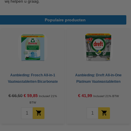
wij helpen u graag.
Populaire producten
Aanbieding: Frosch All-in-1
Aanbieding: Dreft All-in-One
Vaatwastabletten Bicarbonate
Platinum Vaatwastabletten
(7 dozen - 210 vaatwasbeurten)
Citroen (5 zakken - 170
vaatwasbeurten)
€ 66,50
€ 59,85
€ 41,99
Inclusief 21%
Inclusief 21% BTW
BTW