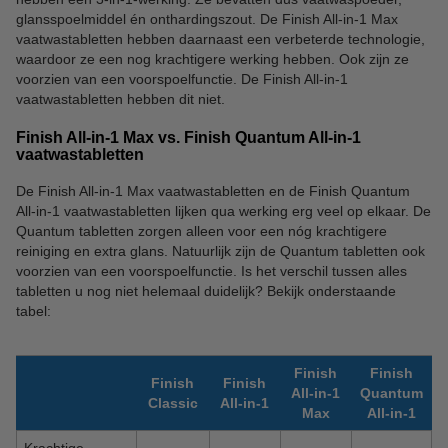
glansspoelmiddel én onthardingszout. De Finish All-in-1 Max
vaatwastabletten hebben daarnaast een verbeterde technologie,
waardoor ze een nog krachtigere werking hebben. Ook zijn ze
voorzien van een voorspoelfunctie. De Finish All-in-1
vaatwastabletten hebben dit niet.
Finish All-in-1 Max vs. Finish Quantum All-in-1
vaatwastabletten
De Finish All-in-1 Max vaatwastabletten en de Finish Quantum
All-in-1 vaatwastabletten lijken qua werking erg veel op elkaar. De
Quantum tabletten zorgen alleen voor een nóg krachtigere
reiniging en extra glans. Natuurlijk zijn de Quantum tabletten ook
voorzien van een voorspoelfunctie. Is het verschil tussen alles
tabletten u nog niet helemaal duidelijk? Bekijk onderstaande
tabel:
Finish
Finish
Finish
Finish
All-in-1
Quantum
Classic
All-in-1
Max
All-in-1