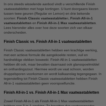
In ons steeds wisselende aanbod vindt u verschillende Finish
vaatwastabletten met hoge kortingen. U kunt doorgaans kiezen
tussen twee geuren (Regular en Lemon) en drie bekende
soorten:
Finish Classic vaatwastablette
n,
Finish All-in-1
vaatwastabletten
en
Finish All-in-1 Max vaatwastabletten
.
Lees hieronder alles over hoe deze soorten zich van elkaar
onderscheiden.
Finish Classic vs. Finish All-in-1 vaatwastabletten
Finish Classic vaatwastabletten hebben een krachtige werking,
met een actieve formule die aangekoekte resten, vuil en
hardnekkige vlekken losweekt. Finish All-in-1 vaatwastabletten
hebben dit ook, maar bevatten daarnaast ook glansspoelmiddel
en onthardingszout. Hiermee wordt uw vaat schoon, worden
druppelsporen voorkomen en wordt kalkaanslag tegengegaan. In
tegenstelling tot Finish Classic vaatwastabletten hebben Finish
All-in-1 vaatwastabletten geen voorspoelfunctie.
Finish All-in-1 vs. Finish All-in-1 Max vaatwastabletten
Zowel Finish All-in-1 als Finish All-in-1 Max vaatwastabletten
hebben een 3-in-1-werking. Ze bevatten dus vaatwaspoeder,