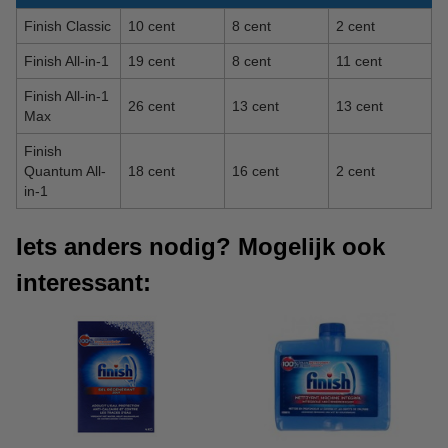
Finish Classic
10 cent
8 cent
2 cent
Finish All-in-1
19 cent
8 cent
11 cent
Finish All-in-1
26 cent
13 cent
13 cent
Max
Finish
Quantum All-
18 cent
16 cent
2 cent
in-1
Iets anders nodig? Mogelijk ook
interessant: