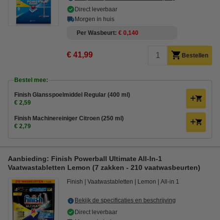
Direct leverbaar
Morgen in huis
Per Wasbeurt
€ 0,140
€ 41,99
Bestellen
Bestel mee:
Finish Glansspoelmiddel Regular (400 ml)
€ 2,59
Finish Machinereiniger Citroen (250 ml)
€ 2,79
Aanbieding: Finish Powerball Ultimate All-In-1
Vaatwastabletten Lemon (7 zakken - 210 vaatwasbeurten)
Finish
Vaatwastabletten
Lemon
All-in 1
Bekijk de specificaties en beschrijving
Direct leverbaar