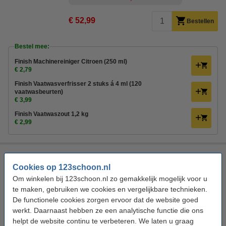
€ 52,99
Bestellen
Bestel mee:
Finish Machinereiniger Citroen (250 ml)
€ 2,79
Finish Vaatwasverfrisser 2 stuks á 4 ml (120
vaatwasbeurten)
€ 3,99
Finish Vaatwaszout 1,2 kg
€ 2,99
Aanbieding: Finish Ultimate Vaatwastabletten Regular (7
zakken - 245 vaatwasbeurten)
Cookies op 123schoon.nl
Om winkelen bij 123schoon.nl zo gemakkelijk mogelijk voor u
Finish
Vaatwastabletten
Capsules
Ultimate
te maken, gebruiken we cookies en vergelijkbare technieken.
Bekijk de specificaties en beschrijving
De functionele cookies zorgen ervoor dat de website goed
werkt. Daarnaast hebben ze een analytische functie die ons
Direct leverbaar
helpt de website continu te verbeteren. We laten u graag
Morgen in huis