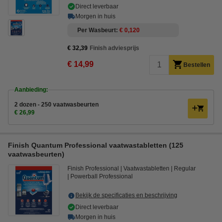
Direct leverbaar
Morgen in huis
Per Wasbeurt
€ 0,120
€ 32,39
Finish adviesprijs
€ 14,99
Bestellen
Aanbieding:
2 dozen - 250 vaatwasbeurten
€ 26,99
Finish Quantum Professional vaatwastabletten (125
vaatwasbeurten)
Finish Professional
Vaatwastabletten
Regular
Powerball Professional
Bekijk de specificaties en beschrijving
Direct leverbaar
Morgen in huis