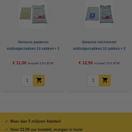
Siemens papieren
Siemens microvezel
stofzuigerzakken 10 zakken + 1
stofzuigerzakken 10 zakken + 2
filter (123schoon huismerk)
filters (123schoon huismerk)
€ 11,50
€ 12,50
Inclusief 21% BTW
Inclusief 21% BTW
Meer dan 5 miljoen klanten!
Voor 23.59 uur besteld, morgen in huis!