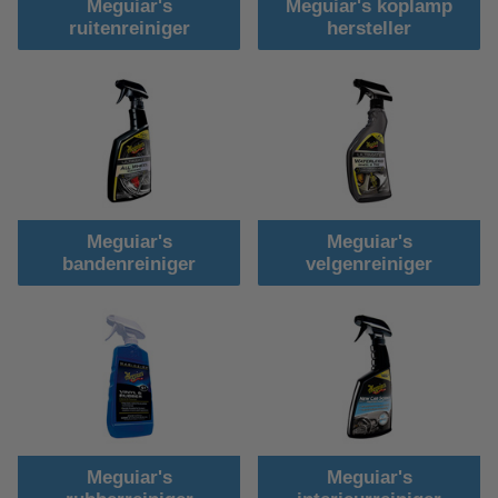
Meguiar's
Meguiar's koplamp
ruitenreiniger
hersteller
Meguiar's
Meguiar's
bandenreiniger
velgenreiniger
Meguiar's
Meguiar's