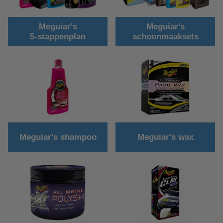
Meguiar's
Meguiar's
5-stappenplan
schoonmaaksets
Meguiar's shampoo
Meguiar's wax