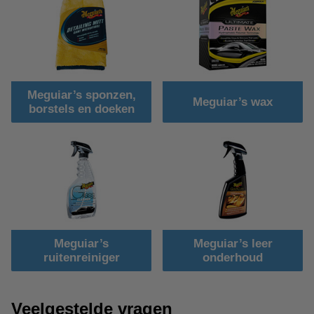
Meguiar’s sponzen,
Meguiar’s wax
borstels en doeken
Meguiar’s
Meguiar’s leer
ruitenreiniger
onderhoud
Veelgestelde vragen