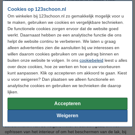
onderhouden van uw auto, boot, caravan of camper. Lees
hieronder meer over ons assortiment of bestel de goedkope
Cookies op 123schoon.nl
producten direct. Vandaag besteld, is snel in huis.
Om winkelen bij 123schoon.nl zo gemakkelijk mogelijk voor u
te maken, gebruiken we cookies en vergelijkbare technieken.
Wat is Meguiar's?
De functionele cookies zorgen ervoor dat de website goed
werkt. Daarnaast hebben ze een analytische functie die ons
Meer dan 100 jaar geleden werd het merk Meguiar's opgericht
helpt de website continu te verbeteren. We laten u graag
door Frank Meguiar Jr. Het begon allemaal met
alleen advertenties zien die aansluiten bij uw interesses en
meubelpolijstmiddelen en inmiddels is Meguiar's uitgegroeid tot
willen daarom cookies gebruiken om uw gedrag binnen en
hét topmerk op het gebied van
voertuigreiniging
. Kwaliteit en
buiten onze website te volgen. In ons
cookiebeleid
leest u alles
prestatie zijn daarbij kernbegrippen. Daarom sluiten alle
over deze cookies, hoe ze werken en hoe u uw voorkeuren
producten altijd goed aan op uw behoeften en bereikt u hiermee
kunt aanpassen. Klik op accepteren om akkoord te gaan. Kiest
de beste resultaten.
u voor weigeren? Dan plaatsen we alleen functionele en
analytische cookies en gebruiken we technieken die daarop
Auto wassen of boot reinigen met
lijken.
Meguiar's
Accepteren
Meguiar's verkoopt alle producten die nodig zijn voor het wassen
Weigeren
van uw auto of het reinigen van uw boot. Of het nu om het
schoonmaken van de velgen, motor of banden gaat, om het
opfrissen van het interieur of om het beschermen van de lak, bij