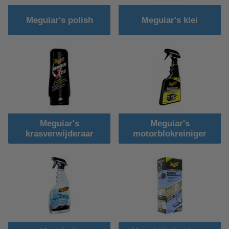
Meguiar's polish
Meguiar's klei
Meguiar's
Meguiar's
krasverwijderaar
motorblokreiniger