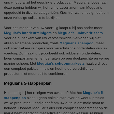
ons vindt u altijd het geschikte product van Meguiar's. Bovenaan
deze pagina hebben wij het ruime assortiment van Meguiar's
opgedeeld in diverse categorieën. Kies hier wat u nodig heeft om
onze volledige collectie te bekijken.
Voor het interieur van uw voertuig koopt u bij ons onder meer
Meguiar's interieurreinigers
en
Meguiar's luchtverfrissers
.
Voor de buitenkant van uw vervoersmiddel verkopen wij niet
alleen algemene producten, zoals
Meguiar
'
s shampoo
, maar
ook specifiekere reinigers voor verschillende onderdelen van uw
voertuig. Zo maakt u bijvoorbeeld ook rubberen onderdelen,
leren compartimenten en de ruiten op een doelgerichte en veilige
manier schoon. Met
Meguiar
'
s schoonmaaksets
haalt u direct
een compleet pakket in huis en hoeft u de verschillende
producten niet meer zelf te combineren.
Meguiar's 5-stappenplan
Hulp nodig bij het reinigen van uw auto? Met het
Meguiar
'
s 5-
stappenplan
slaat u geen enkele stap over en weet u precies
welke producten u nodig heeft om uw auto in optimale staat te
houden. Doordat Meguiar's dus een compleet assortiment op de
markt heeft gebracht, met artikelen voor het wassen, reinigen,