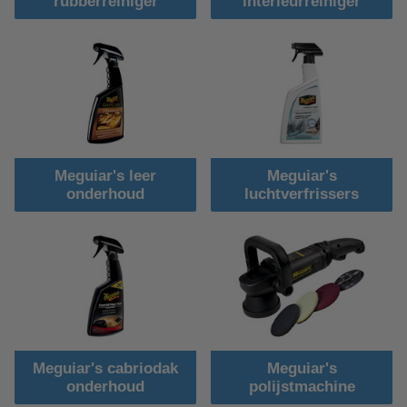
rubberreiniger
interieurreiniger
Meguiar's leer
Meguiar's
onderhoud
luchtverfrissers
Meguiar's cabriodak
Meguiar's
onderhoud
polijstmachine