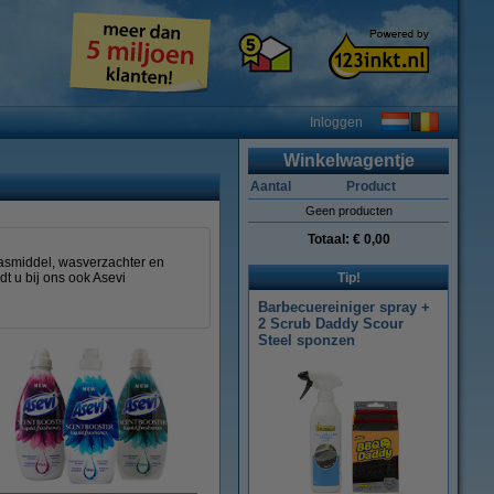
Inloggen
Winkelwagentje
Aantal
Product
Geen producten
Totaal:
€ 0,00
asmiddel, wasverzachter en
t u bij ons ook Asevi
Tip!
Barbecuereiniger spray +
2 Scrub Daddy Scour
Steel sponzen