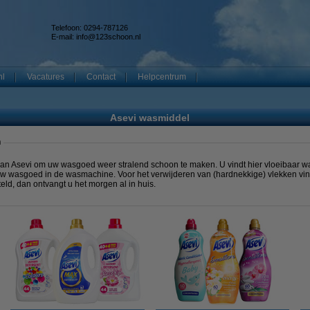
Telefoon: 0294-787126
E-mail:
info@123schoon.nl
nl
Vacatures
Contact
Helpcentrum
Asevi wasmiddel
n
an Asevi om uw wasgoed weer stralend schoon te maken. U vindt hier vloeibaar w
w wasgoed in de wasmachine. Voor het verwijderen van (hardnekkige) vlekken vind
eld, dan ontvangt u het morgen al in huis.