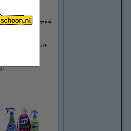
.
tien flessen vloeibaar
pen. In de aanbieding koopt u de
e bijhoudt.
en, maar natuurlijk kunt u de
ken.