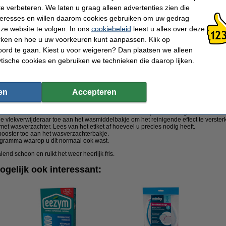
arandeerd een wasmiddel product tussen die perfect aansluit bij uw was behoeftes
te verbeteren. We laten u graag alleen advertenties zien die
nbieding
nteresses en willen daarom cookies gebruiken om uw gedrag
ze website te volgen. In ons
cookiebeleid
leest u alles over deze
van Asevi in de aanbieding. Dankzij deze aanbiedingen koopt u in één keer vijf tot 
oster. Op deze aankoop krijgt u meer korting dan als u de wasmiddelen los zou ko
rken en hoe u uw voorkeuren kunt aanpassen. Klik op
deaal als u genoeg wilt hebben van uw favoriete wasmiddel of graag een voorraadj
ord te gaan. Kiest u voor weigeren? Dan plaatsen we alleen
ytische cookies en gebruiken we technieken die daarop lijken.
wasmiddelen van Asevi
an Asevi is zeer eenvoudig. U kunt de middelen van Asevi als volgt samen gebruik
ken.
en
Accepteren
loed, olie, vet, make-up) met de Asevi vlekverwijderaar.
 wasmachine.
asmiddel van Asevi. Lees van het etiket af hoeveel u precies nodig heeft.
e vlekverwijderaar toe aan het wasmiddelbakje om het reinigende effect te verster
et wasverzachter. Lees van het etiket af hoeveel u precies nodig heeft.
ooster toe aan het wasverzachterbakje.
gramma waarop u dit normaal ook wast.
nd schoon en ruikt het weer heerlijk fris.
ogelijk ook interessant: