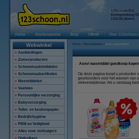
123schoon B.V.
Koningsbeltweg 52
1329 AK Almere
Home
Klantenservice
Blog
Offerte
Over 123schoon.
Home
Wasmiddelen
Asevi wasmiddel
Webwinkel
Aanbiedingen
Zomerproducten
Asevi wasmiddel goedkoop kope
Schoonmaakmiddelen
Schoonmaakartikelen
Op deze pagina koopt u producten v
geurboosters voor het wassen van u
Wasmiddelen
vlekverwijderaar. Als u vandaag best
Vaatwas
Persoonlijke verzorging
Babyverzorging
Toilet- en keukenpapier
Bedrijfshygiëne
PBM en Veiligheid
Alles voor stofzuigers
Ontkalkers