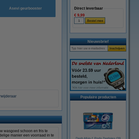
Asevi geurbooster
Direct leverbaar
€ 9,99
Nieuwsbrief
rwijderaar
Populaire producten
w wasgoed schoon en fris te
elige manier een voorraad in te
Dash All-in-1 Pods Zeebries (39