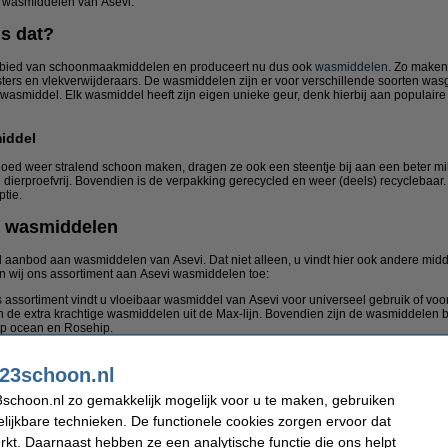
e wasmiddelen van Asevi.
is dat?
gebied van schoonmaakmiddelen en produceert nu dus ook
wasmiddelen
. Zo maken
ers en vlekverwijderaars. De wasmiddelen zijn er voor verschillende soorten wasgo
 wasmiddel. Elk wasmiddel heeft zijn eigen unieke geur, denk hierbij aan populair
middel
ed weer stralend schoon maken, dragen ze ook een steentje bij aan een beter mil
jn dierproefvrij. Bovendien is de verpakking gerecycled en weer (deels) recyclebaa
tie.
i wasmiddelen
ed aanbod aan wasmiddelen van Asevi. Dat niet alleen, u vindt hier ook andere mi
en wij ons assortiment aan Asevi wasmiddelen toe:
ns assortiment vindt u vloeibaar wasmiddel van Asevi voor universeel gebruik of voo
 de extra krachtige wasmiddelen uit de Max-lijn. Bovendien zijn de wasmiddelen b
ep ocean en Rosehip.
voelt weer zijdezacht aan dankzij de wasverzachter van Avesi. U vindt hier heerl
ypoallergene wasverzachter, ideaal voor het wasgoed van uw kleintje.
ed weer heerlijk ruiken met de vloeibare geurbooster van Asevi. Deze plaatst u g
23schoon.nl
eerlijk ruikend wasgoed. Bovendien zijn de geurboosters hypoallergeen en dermato
ge vlekken, zoals olie, bloed of vet verwijdert u eenvoudig uit uw wasgoed met de 
schoon.nl zo gemakkelijk mogelijk voor u te maken, gebruiken
 oppervlak en laat het vervolgens meedraaien met het normale wasprogramma. U ku
lijkbare technieken. De functionele cookies zorgen ervoor dat
kt. Daarnaast hebben ze een analytische functie die ons helpt