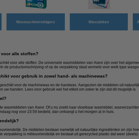
Wasmachinereinigers
Waszakken
A
voor alle stoffen?
schikt voor alle stoffen. De universele wasmiddelen van Asevi zijn over het algeme
r. In de productomschrijving of op de verpakking staat vermeld voor welk type wasgoe
chikt voor gebruik in zowel hand- als machinewas?
eschikt voor de machinewas en de handwas. Aangezien de middelen uit natuurlijk
 uw handen. Lees voor gebruik wel het etiket om zeker te zijn dat dit mogelijk is.
el?
de wasmiddelen van Asevi. Of u nu zoekt naar vloeibaar wasmiddel, wasverzachter,
vandaag nog voor 23:59 besteld, dan ontvangt u het morgen al in huis.
endelijk?
uvriendelijk. De middelen bestaan namelijk uit natuurlijke ingrediënten en zijn hi
e verpakking is milieuvriendelijk en bestaat uit gerecycled plastic dat weer (deels) 