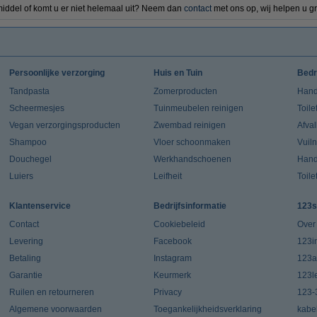
iddel of komt u er niet helemaal uit? Neem dan
contact
met ons op, wij helpen u g
Persoonlijke verzorging
Huis en Tuin
Bedr
Tandpasta
Zomerproducten
Hand
Scheermesjes
Tuinmeubelen reinigen
Toile
Vegan verzorgingsproducten
Zwembad reinigen
Afva
Shampoo
Vloer schoonmaken
Vuil
Douchegel
Werkhandschoenen
Han
Luiers
Leifheit
Toile
Klantenservice
Bedrijfsinformatie
123s
Contact
Cookiebeleid
Over
Levering
Facebook
123in
Betaling
Instagram
123a
Garantie
Keurmerk
123l
Ruilen en retourneren
Privacy
123-
Algemene voorwaarden
Toegankelijkheidsverklaring
kabe