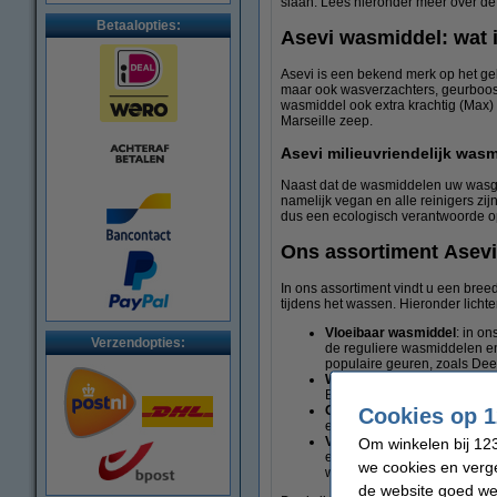
slaan. Lees hieronder meer over d
Betaalopties:
Asevi wasmiddel: wat 
Asevi is een bekend merk op het 
maar ook wasverzachters, geurboost
wasmiddel ook extra krachtig (Max)
Marseille zeep.
Asevi milieuvriendelijk was
Naast dat de wasmiddelen uw wasgo
namelijk vegan en alle reinigers zi
dus een ecologisch verantwoorde op
Ons assortiment Asev
In ons assortiment vindt u een bre
tijdens het wassen. Hieronder licht
Vloeibaar wasmiddel
: in o
Verzendopties:
de reguliere wasmiddelen en
populaire geuren, zoals De
Wasverzachter:
uw wasgoed 
Bovendien heeft Avesi ook h
Geurbooster:
laat uw wasgo
Cookies op 1
en u geniet langdurig van h
Vlekverwijderaar:
hardnekki
Om winkelen bij 123
een beetje op het vervuilde
we cookies en verge
wasmiddel versterker.
de website goed wer