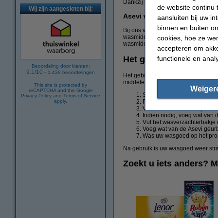
Dankzij het ruime aanbod zit er geg
de website continu 
Wij zijn aangesloten bij:
Asevi wasmiddelen in de aa
aansluiten bij uw i
binnen en buiten on
Bij ons vindt u ook de wasmiddelen 
wasmiddel, wasverzachter of geurbo
cookies, hoe ze we
wasmiddelen dus nog voordeliger. I
accepteren om akko
functionele en anal
Het gebruiken van de 
Beoordeling door klanten:
9.1
/
10
-
1.439
beoordelingen
Het gebruiken van de wasmiddelen v
middelen ook los van elkaar gebrui
This site is protected by
Weiger
reCAPTCHA and the Google
Spray hardnekkige vlekken (b
Privacy Policy
and
Terms of Service
Plaats al uw wasgoed in de
apply.
Vul het wasmiddelbakje met w
Indien nodig, voeg wat van d
Vul het wasverzachterbakje m
Voeg wat van de Asevi geurb
Was uw wasgoed op het pro
Na gebruik is uw wasgoed weer strale
Zoekt u iets anders? M