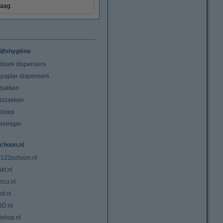
raag.
ijfshygiëne
doek dispensers
tpapier dispensers
lbakken
niszakken
dzeep
treiniger
choon.nl
 123schoon.nl
kt.nl
ccu.nl
ed.nl
3D.nl
lshop.nl