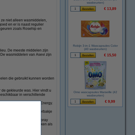
wasbeurten)
€ 13,89
 ze niet alleen wasmiddelen,
ed en er is naast regulier
e geuren zoals Rosehip en
Robijn 3-in-1 Wascapsules Color
(40 wasbeurten)
ieu. De meeste middelen zijn
r. De wasmiddelen van Asevi zijn
€ 15,50
ddelen die gebruikt kunnen worden
r de gekleurde was. Hier vindt u
Omo wascapsules Marseille (42
eschikbaar in verschillende
wasbeurten)
€ 9,99
ijke geuren zoals Zen en Energy.
ewoon in het wasverzachterbakje
logisch getest.
vlekverwijderaar spray. Spray
nt het middel ook gebruiken als