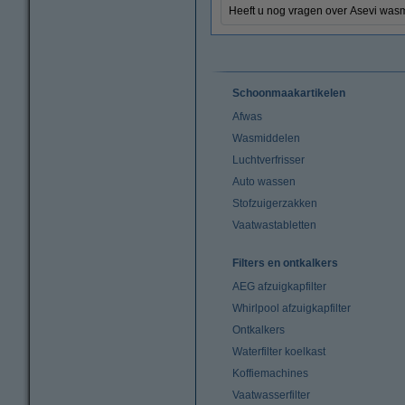
Heeft u nog vragen over Asevi wasm
Schoonmaakartikelen
Afwas
Wasmiddelen
Luchtverfrisser
Auto wassen
Stofzuigerzakken
Vaatwastabletten
Filters en ontkalkers
AEG afzuigkapfilter
Whirlpool afzuigkapfilter
Ontkalkers
Waterfilter koelkast
Koffiemachines
Vaatwasserfilter