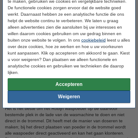
te maken, gebruiken we cookies en vergelijkbare technieken.
soort textiel en de soort vlekken die in de was zitten. Over het
De functionele cookies zorgen ervoor dat de website goed
algemeen geldt dat (wit) waspoeder zorgt voor een wittere was,
werkt. Daarnaast hebben ze een analytische functie die ons
maar dat vloeibaar wasmiddelen sneller en beter in hardnekkige
helpt de website continu te verbeteren. We laten u graag
vlekken trekt. Daarnaast heeft het Robijn waspoeder in het
alleen advertenties zien die aansluiten bij uw interesses en
assortiment van 123schoon.nl een extra onderhoudend werking
willen daarom cookies gebruiken om uw gedrag binnen en
voor uw kleding.
buiten onze website te volgen. In ons
cookiebeleid
leest u alles
Hoeveel Robijn waspoeder moet ik gebruiken?
over deze cookies, hoe ze werken en hoe u uw voorkeuren
kunt aanpassen. Klik op accepteren om akkoord te gaan. Kiest
Voor elke was volstaat een hoeveelheid van 55 gram. Dit is één
u voor weigeren? Dan plaatsen we alleen functionele en
dosering van Robijn Fleur & Fijn waspoeder; de verpakking bevat
analytische cookies en gebruiken we technieken die daarop
550 gram, wat voldoende is voor 10 wasbeurten. U kunt uiteraard
lijken.
minder of meer toevoegen, maar bij minder waspoeder wordt uw
was misschien niet goed zijn, en te veel waspoeder kan een
Accepteren
nadelig effect hebben op zowel het textiel als uw wasmachine.
Weigeren
Kan ik Robijn waspoeder in de wastrommel doen?
Het is het beste om het Robijn waspoeder op de daarvoor
bestemde plek in de lade van de wasmachine te doen en niet
direct in de trommel. Dit heeft met de manier van doseren te
maken; bij het direct plaatsen van poeder in de trommel wordt
alle waspoeder direct geactiveerd en kan het gaan klonteren.