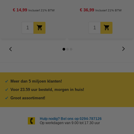
wasbeurten)
Vlekverwijderaar 1395 ml (4
flessen - 124 Wasbeurten)
€ 14,99
€ 36,99
Inclusief 21% BTW
Inclusief 21% BTW
Meer dan 5 miljoen klanten!
Voor 23.59 uur besteld, morgen in huis!
Groot assortiment!
Hulp nodig? Bel ons op 0294-787126
Op werkdagen van 9.00 tot 17.30 uur