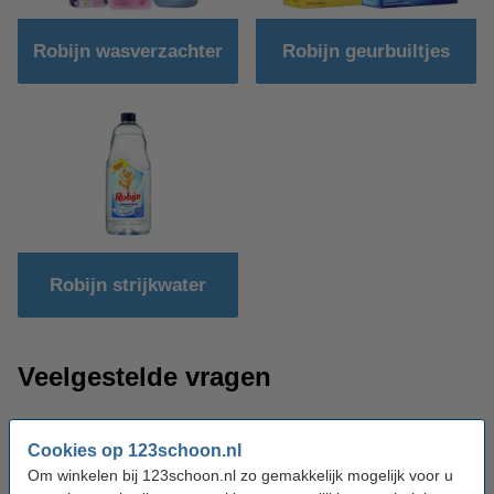
Robijn wasverzachter
Robijn geurbuiltjes
Robijn strijkwater
Veelgestelde vragen
Is waspoeder of vloeibaar wasmiddel van Robijn beter
voor de wasmachine?
Cookies op 123schoon.nl
Om winkelen bij 123schoon.nl zo gemakkelijk mogelijk voor u
Dit ligt zowel aan het specifieke middel dat u gebruikt als een het