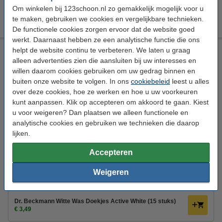
Om winkelen bij 123schoon.nl zo gemakkelijk mogelijk voor u
Dr. Beckmann Witte Was Doekjes Active White (15 stuks)
€ 3,49
te maken, gebruiken we cookies en vergelijkbare technieken.
De functionele cookies zorgen ervoor dat de website goed
werkt. Daarnaast hebben ze een analytische functie die ons
helpt de website continu te verbeteren. We laten u graag
Wasgeurtje Cadeauset Compleet Wasparfum
alleen advertenties zien die aansluiten bij uw interesses en
Wasgeurtje
Wasparfum
Cadeauset
willen daarom cookies gebruiken om uw gedrag binnen en
110 wasbeurten
buiten onze website te volgen. In ons
cookiebeleid
leest u alles
over deze cookies, hoe ze werken en hoe u uw voorkeuren
Bekijk de specificaties en beschrijving
kunt aanpassen. Klik op accepteren om akkoord te gaan. Kiest
Direct leverbaar
u voor weigeren? Dan plaatsen we alleen functionele en
Morgen in huis
analytische cookies en gebruiken we technieken die daarop
2
Per Wasbeurt
€ 0,68
lijken.
€ 92,95
Wasgeurtje adviesprijs
Accepteren
€ 74,99
Bestellen
Weigeren
Bestel mee:
Dr. Beckmann Witte Was Doekjes Active White (15 stuks)
€ 3,49