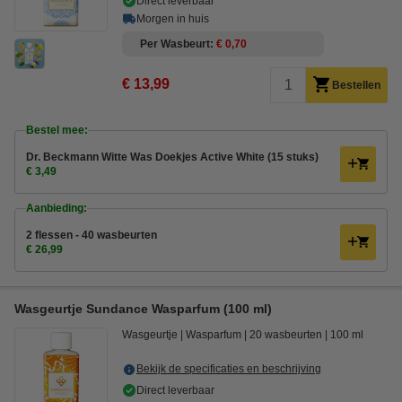
Direct leverbaar
Morgen in huis
Per Wasbeurt
€ 0,70
€ 13,99
Bestellen
Bestel mee:
Dr. Beckmann Witte Was Doekjes Active White (15 stuks)
€ 3,49
Aanbieding:
2 flessen - 40 wasbeurten
€ 26,99
Wasgeurtje Sundance Wasparfum (100 ml)
Wasgeurtje
Wasparfum
20 wasbeurten
100 ml
Bekijk de specificaties en beschrijving
Direct leverbaar