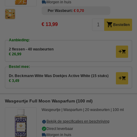
Morgen in huis
Per Wasbeurt
€ 0,70
€ 13,99
Bestellen
Aanbieding:
2 flessen - 40 wasbeurten
€ 26,99
Bestel mee:
Dr. Beckmann Witte Was Doekjes Active White (15 stuks)
€ 3,49
Wasgeurtje Full Moon Wasparfum (100 ml)
Wasgeurtje
Wasparfum
20 wasbeurten
100 ml
Bekijk de specificaties en beschrijving
Direct leverbaar
Morgen in huis