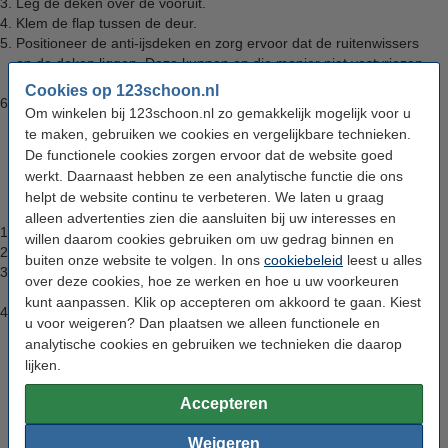
Leg de deken over de vooruit.
Klem de flap tussen de deur.
Positioneer de anti-ijsdeken en zorg ervoor dat de ruitenwissers
op de deken liggen. Deze kunnen op die manier niet vastvriezen
aan de voorruit.
Cookies op 123schoon.nl
Klem de andere flap tussen de tweede voorportier en uw auto is
Om winkelen bij 123schoon.nl zo gemakkelijk mogelijk voor u
klaar voor vrieskou.
te maken, gebruiken we cookies en vergelijkbare technieken.
De functionele cookies zorgen ervoor dat de website goed
Verwijderen van de anti-ijsdeken
werkt. Daarnaast hebben ze een analytische functie die ons
helpt de website continu te verbeteren. We laten u graag
Het verwijderen van een antivriesdeken gaat als volgt:
alleen advertenties zien die aansluiten bij uw interesses en
Verwijder mogelijk sneeuw en ijs van de anti-ijsdeken.
willen daarom cookies gebruiken om uw gedrag binnen en
Haal de ruitenwisser weer van de deken af.
buiten onze website te volgen. In ons
cookiebeleid
leest u alles
Verwijder vervolgens de antivriesdeken en berg deze zo droog
over deze cookies, hoe ze werken en hoe u uw voorkeuren
mogelijk in de auto* of garage op.
kunt aanpassen. Klik op accepteren om akkoord te gaan. Kiest
U kunt met schone en ijsvrije ruiten op pad.
u voor weigeren? Dan plaatsen we alleen functionele en
analytische cookies en gebruiken we technieken die daarop
(*) Wanneer u een natte of besneeuwde anti-ijsdeken in de auto
lijken.
legt, kan dit zorgen voor beslagen ruiten. Verwijder daarom
zoveel mogelijk sneeuw, ijs en vocht van de deken.
Accepteren
Voordelen van een anti-ijsdeken
Weigeren