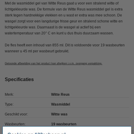
Met de wasmiddel gel van Witte Reus gaat u voor een stralend witte of
lichtgekleurde was. De formule van de Witte Reus wasmiddel gel is extra
sterk tegen hardnekkige vlekken en u wast er extra was mee schoon. De
wasgel zorgt voor een langdurige frisse geur en stralend schone witte en
lichtgekleurde was. Daarnaast is de wasgel al actief bij een
watertemperatuur van 20° C en kunt u dus thuis duurzaam wassen.
De fles heeft een inhoud van 855 ml. Dit is voldoende voor 19 wasbeurten
wanneer u 45 ml per wasbeurt gebruikt.
Getoonde afbeelding van het product kan afwijken i.v.m. overgang verpakking.
Specificaties
Merk:
Witte Reus
Type:
Wasmiddel
Geschikt voor:
Witte was
Wasbeurten:
19 wasbeurten