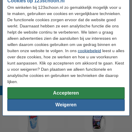
Inhoud:
855 ml
Cookies op 123schoon.nl
Om winkelen bij 123schoon.nl zo gemakkelijk mogelijk voor u
Aantal:
1 stuks
te maken, gebruiken we cookies en vergelijkbare technieken.
Extra info:
De functionele cookies zorgen ervoor dat de website goed
Veiligheidsinformatie
werkt. Daarnaast hebben ze een analytische functie die ons
Type verpakking:
Enkel
helpt de website continu te verbeteren. We laten u graag
alleen advertenties zien die aansluiten bij uw interesses en
willen daarom cookies gebruiken om uw gedrag binnen en
Aanbieding:
buiten onze website te volgen. In ons
cookiebeleid
leest u alles
over deze cookies, hoe ze werken en hoe u uw voorkeuren
6 flessen - 114 wasbeurten
kunt aanpassen. Klik op accepteren om akkoord te gaan. Kiest
€ 28,99
u voor weigeren? Dan plaatsen we alleen functionele en
analytische cookies en gebruiken we technieken die daarop
lijken.
Populaire producten
Accepteren
Weigeren