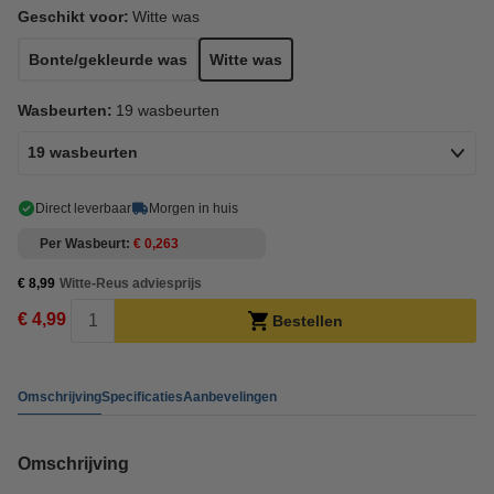
Geschikt voor:
Witte was
Bonte/gekleurde was
Witte was
Wasbeurten:
19 wasbeurten
19 wasbeurten
Direct leverbaar
Morgen in huis
Per Wasbeurt
€ 0,263
€ 8,99
Witte-Reus adviesprijs
€ 4,99
Bestellen
Omschrijving
Specificaties
Aanbevelingen
Omschrijving