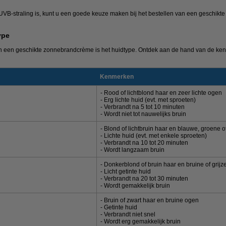
UVB-straling is, kunt u een goede keuze maken bij het bestellen van een geschikte
ype
 van een geschikte zonnebrandcrème is het huidtype. Ontdek aan de hand van de ke
Kenmerken
- Rood of lichtblond haar en zeer lichte ogen
- Erg lichte huid (evt. met sproeten)
- Verbrandt na 5 tot 10 minuten
- Wordt niet tot nauwelijks bruin
- Blond of lichtbruin haar en blauwe, groene o
- Lichte huid (evt. met enkele sproeten)
- Verbrandt na 10 tot 20 minuten
- Wordt langzaam bruin
- Donkerblond of bruin haar en bruine of grij
- Licht getinte huid
- Verbrandt na 20 tot 30 minuten
- Wordt gemakkelijk bruin
- Bruin of zwart haar en bruine ogen
- Getinte huid
- Verbrandt niet snel
- Wordt erg gemakkelijk bruin