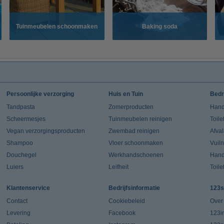
Tuinmeubelen schoonmaken
Baking soda
Persoonlijke verzorging
Huis en Tuin
Bedr
Tandpasta
Zomerproducten
Hand
Scheermesjes
Tuinmeubelen reinigen
Toile
Vegan verzorgingsproducten
Zwembad reinigen
Afva
Shampoo
Vloer schoonmaken
Vuil
Douchegel
Werkhandschoenen
Han
Luiers
Leifheit
Toile
Klantenservice
Bedrijfsinformatie
123s
Contact
Cookiebeleid
Over
Levering
Facebook
123in