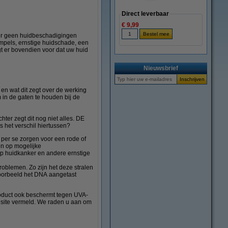
Direct leverbaar
€ 9,99
 er geen huidbeschadigingen
impels, ernstige huidschade, een
 er bovendien voor dat uw huid
Nieuwsbrief
en wat dit zegt over de werking
 in de gaten te houden bij de
ter zegt dit nog niet alles. DE
is het verschil hiertussen?
 per se zorgen voor een rode of
en op mogelijke
p huidkanker en andere ernstige
oblemen. Zo zijn het deze stralen
voorbeeld het DNA aangetast
oduct ook beschermt tegen UVA-
e site vermeld. We raden u aan om