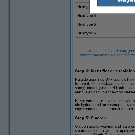
Weiger
Huidtype 3
Huidtype 4
Huidtype 5
Huidtype 6
Iemand met blond haar, groe
zonnebrandcrème die een minimal
Stap 4: Identificeer speciale
Nu u de geschikte SPF voor uw huidty
is namelijk beschikbaar in allerlei ve
spray), maar bijvoorbeeld ook tussen
vettig is en dat u hier gewoon mak
Er zijn verder ook diverse speciale 
die hydraterend en verzorgend werke
eigenschappen het product voldoet.
Stap 5: Smeren
Om een goede werking te stimuleren
smeren en iedere twee uur opnieuw aa
(ongeveer 33 ml). Dit betekent dat u