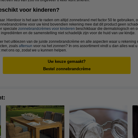
eschikt voor kinderen?
ar. Hierdoor is het aan te raden om altijd zonnebrand met factor 50 te gebruiken,
 zonnebrandcrème voor uw kind bovendien rekening mee dat dit product geen schade
er speciale
zonnebrandcrèmes voor kinderen
beschikbaar die dermatologisch en on
e ingrediënten en de samenstelling niet schadelijk zijn voor de huid van uw kindje.
over het uitkiezen van de juiste zonnebrandcrème en alle aspecten waar u rekenin
cten, zoals
aftersun
voor na het zonnen? In ons assortiment vindt u dan alles wat u
t
met ons op, zodat we u kunnen helpen.
Uw keuze gemaakt?
Bestel zonnebrandcrème
t: