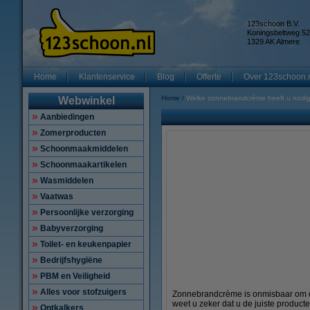
123schoon B.V.
Koningsbeltweg 52
1329 AK Almere
Home
Klantenservice
Blog
Offerte
Over 123schoon.
Home
Welke zonnebrandcrème heeft u nodi
Webwinkel
Aanbiedingen
Zomerproducten
Schoonmaakmiddelen
Schoonmaakartikelen
Wasmiddelen
Vaatwas
Persoonlijke verzorging
Babyverzorging
Toilet- en keukenpapier
Bedrijfshygiëne
PBM en Veiligheid
Alles voor stofzuigers
Zonnebrandcrème is onmisbaar om d
weet u zeker dat u de juiste produ
Ontkalkers