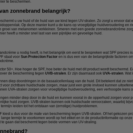
ier te beschermen.
 van zonnebrand belangrijk?
hermt u uw huid of de huid van uw kind tegen UV-stralen. Zo zorgt u ervoor dat
huidoppervlak. Op deze manier kunt u de kans op vroegtijdige huidveroudering en r
e groei van melanomen verkleinen. Smeren met een goede zonnebrandcrème zorgt
r heeft u minder snel last van een pijnlijke en gevoelige huid.
dcrème u nodig heeft, is het belangrijk om eerst te bespreken wat SPF precies is 
F staat voor
Sun Protection Factor
en is dus een van de belangrijkste factoren om
ndcrème.
actor 50+. Hoe hoger de SPF, hoe beter de huid met dit product wordt beschermd. Ech
e over de bescherming tegen
UVB-stralen
. Er zijn daarnaast ook
UVA-stralen
. Wat 
nen diep doordringen in de basaalcellenlaag van de huid. Dit betekent dat ze niet
rect voor zichtbare huidschade zorgen, maar juist een grote invloed kunnen uitoefen
nnen UVA-stralen zorgen voor vroegtijdige huidveroudering, een verhoogde kans o
ingen minder diep door in de huid en kunnen vooral in de opperhuid zorgen voor pr
jnlijke huid zorgen. UVB-stralen kunnen ook huidschade veroorzaken, waarbij bij
 termijn leiden tot het ontstaan van (ernstige) huidproblemen.
 kiest u dus voor de mate van bescherming tegen UVB-stralen. Of het gekozen pr
 lange termijn te voorkomen wordt op het etiket en in de productinformatie op onz
ct te gaan dat beschermt tegen beide vormen van UV-straling.
zonnebrand?