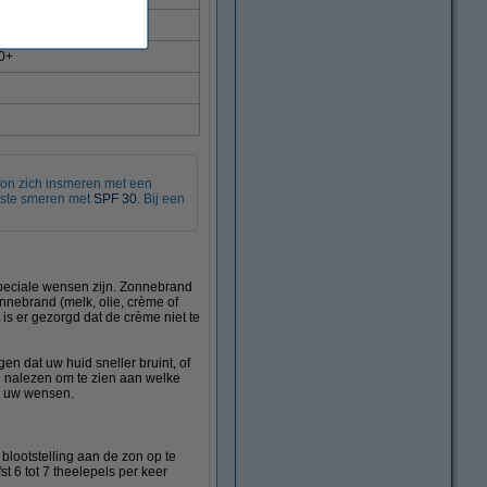
30+
30+
oon zich insmeren met een
beste smeren met
SPF 30
. Bij een
 speciale wensen zijn. Zonnebrand
zonnebrand (melk, olie, crème of
is er gezorgd dat de crème niet te
n dat uw huid sneller bruint, of
n nalezen om te zien aan welke
p uw wensen.
lootstelling aan de zon op te
t 6 tot 7 theelepels per keer