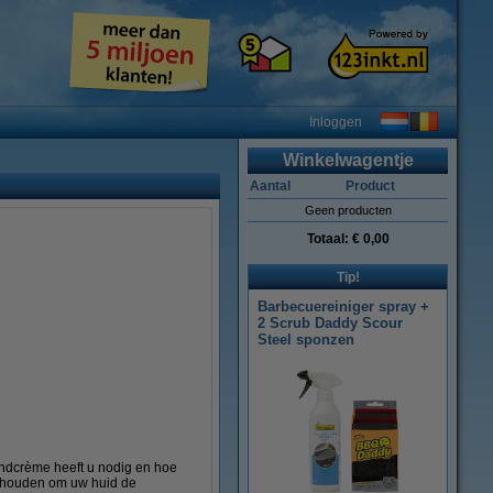
Inloggen
Winkelwagentje
Aantal
Product
Geen producten
Totaal:
€ 0,00
Tip!
Barbecuereiniger spray +
2 Scrub Daddy Scour
Steel sponzen
ndcrème heeft u nodig en hoe
t houden om uw huid de