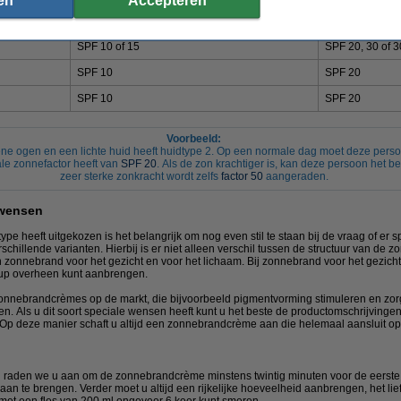
en
Accepteren
SPF 15
SPF 20, 30 of 
SPF 10 of 15
SPF 20, 30 of 
SPF 10
SPF 20
SPF 10
SPF 20
Voorbeeld:
ne ogen en een lichte huid heeft huidtype 2. Op een normale dag moet deze pers
e zonnefactor heeft van
SPF 20
. Als de zon krachtiger is, kan deze persoon het 
zeer sterke zonkracht wordt zelfs
factor 50
aangeraden.
 wensen
pe heeft uitgekozen is het belangrijk om nog even stil te staan bij de vraag of er
rschillende varianten. Hierbij is er niet alleen verschil tussen de structuur van de 
 zonnebrand voor het gezicht en voor het lichaam. Bij zonnebrand voor het gezicht 
e-up overheen kunt aanbrengen.
zonnebrandcrèmes op de markt, die bijvoorbeeld pigmentvorming stimuleren en zorge
n. Als u dit soort speciale wensen heeft kunt u het beste de productomschrijvinge
 Op deze manier schaft u altijd een zonnebrandcrème aan die helemaal aansluit o
 raden we u aan om de zonnebrandcrème minstens twintig minuten voor de eerste b
n te brengen. Verder moet u altijd een rijkelijke hoeveelheid aanbrengen, het liefs
 met een fles van 200 ml ongeveer 6 keer kunt smeren.