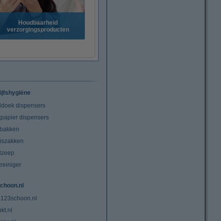
Houdbaarheid
verzorgingsproducten
ijfshygiëne
doek dispensers
tpapier dispensers
lbakken
niszakken
dzeep
treiniger
choon.nl
 123schoon.nl
kt.nl