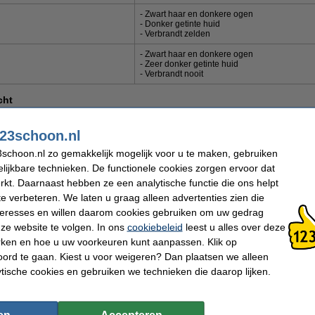
- Zwart haar en donkere ogen
- Donker getinte huid
- Verbrandt zelden
- Zwart haar en donkere ogen
- Zeer donker getinte huid
- Verbrandt nooit
cht
ht zeer belangrijk bij het uitkiezen van een goede zonnebrandcrème. De zonkracht v
 zon dus schijnt. Wat de
zonnekracht van vandaag
is, controleert u op de site van 
23schoon.nl
rème op te smeren met een hogere SPF dan u eigenlijk voor uw huidtype nodig z
schoon.nl zo gemakkelijk mogelijk voor u te maken, gebruiken
 dit niet nodig. Dan kunt u een zonnefactor gebruiken die voor uw huidtype geschikt 
lijkbare technieken. De functionele cookies zorgen ervoor dat
 u wel aan om een hogere SPF-waarde te gebruiken. In deze gevallen is het ook 
n de zon, bijvoorbeeld door tussen 12:00 en 15:00 in de schaduw te blijven, een p
kt. Daarnaast hebben ze een analytische functie die ons helpt
te verbeteren. We laten u graag alleen advertenties zien die
nteresses en willen daarom cookies gebruiken om uw gedrag
ze website te volgen. In ons
cookiebeleid
leest u alles over deze
onkracht kunt u nu de juiste SPF bepalen. Houd de richtlijnen hieronder aan om te
 zonkracht:
rken en hoe u uw voorkeuren kunt aanpassen. Klik op
ord te gaan. Kiest u voor weigeren? Dan plaatsen we alleen
Zonkracht 0-5
Zonkracht 6-1
ytische cookies en gebruiken we technieken die daarop lijken.
SPF 30 of 30+
SPF 50 of 50+
SPF 20
SPF 30, 30+, 50