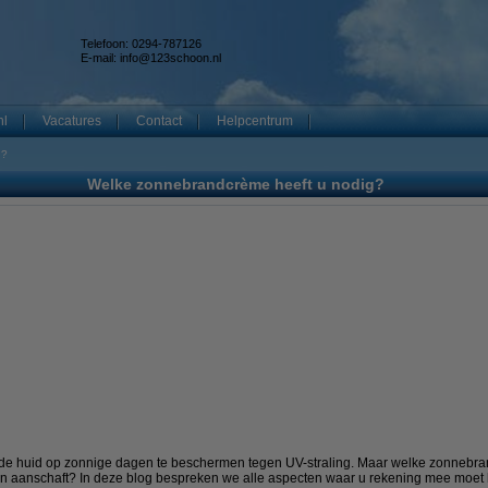
Telefoon: 0294-787126
E-mail:
info@123schoon.nl
nl
Vacatures
Contact
Helpcentrum
g?
Welke zonnebrandcrème heeft u nodig?
e huid op zonnige dagen te beschermen tegen UV-straling. Maar welke zonnebra
cten aanschaft? In deze blog bespreken we alle aspecten waar u rekening mee moe