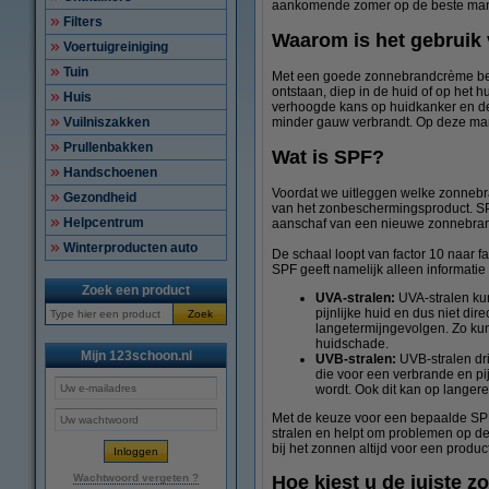
aankomende zomer op de beste man
Filters
Waarom is het gebruik
Voertuigreiniging
Tuin
Met een goede zonnebrandcrème besc
ontstaan, diep in de huid of op het 
Huis
verhoogde kans op huidkanker en d
minder gauw verbrandt. Op deze manie
Vuilniszakken
Prullenbakken
Wat is SPF?
Handschoenen
Voordat we uitleggen welke zonnebran
Gezondheid
van het zonbeschermingsproduct. SP
Helpcentrum
aanschaf van een nieuwe zonnebra
Winterproducten auto
De schaal loopt van factor 10 naar f
SPF geeft namelijk alleen informati
Zoek een product
UVA-stralen:
UVA-stralen kun
pijnlijke huid en dus niet di
Zoek
langetermijngevolgen. Zo ku
huidschade.
Mijn 123schoon.nl
UVB-stralen:
UVB-stralen dr
die voor een verbrande en pi
wordt. Ook dit kan op langere
Met de keuze voor een bepaalde SPF
stralen en helpt om problemen op de
bij het zonnen altijd voor een produ
Wachtwoord vergeten ?
Hoe kiest u de juiste 