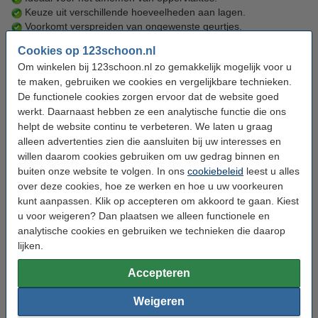
Keuze uit verschillende hoeveelheden aan lagen.
Voorkomt verspreiden van ongewenste geurtjes.
Sommige rollen zijn voorzien van een EU Ecolabel
Cookies op 123schoon.nl
Om winkelen bij 123schoon.nl zo gemakkelijk mogelijk voor u
Het gebruik van papieren rollen in dispensers is niet alleen
te maken, gebruiken we cookies en vergelijkbare technieken.
praktisch, maar ook hygiënisch en veelzijdig. U kiest eenvoudig
De functionele cookies zorgen ervoor dat de website goed
een rol die past bij de taak en gewenste kwaliteit. Dankzij het
brede aanbod in lagen en formaten vindt u altijd een geschikte
werkt. Daarnaast hebben ze een analytische functie die ons
oplossing. Bovendien dragen sommige rollen een EU Ecolabel,
helpt de website continu te verbeteren. We laten u graag
wat bijdraagt aan een milieubewuste keuze. Zo combineert u
alleen advertenties zien die aansluiten bij uw interesses en
gemak met duurzaamheid.
willen daarom cookies gebruiken om uw gedrag binnen en
buiten onze website te volgen. In ons
cookiebeleid
leest u alles
Mogelijk ook interessant:
over deze cookies, hoe ze werken en hoe u uw voorkeuren
kunt aanpassen. Klik op accepteren om akkoord te gaan. Kiest
u voor weigeren? Dan plaatsen we alleen functionele en
analytische cookies en gebruiken we technieken die daarop
lijken.
Accepteren
Weigeren