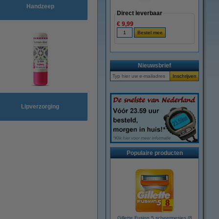
Handzeep
Direct leverbaar
€ 9,99
Nieuwsbrief
Lipverzorging
Populaire producten
Gillette Fusion 5 scheermesjes (8