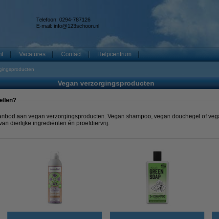
Telefoon: 0294-787126
E-mail:
info@123schoon.nl
nl
Vacatures
Contact
Helpcentrum
gingsproducten
Vegan verzorgingsproducten
ellen?
aanbod aan vegan verzorgingsproducten. Vegan shampoo, vegan douchegel of veg
van dierlijke ingrediënten én proefdiervrij.