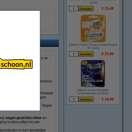
stuks)
€ 23,49
Deodorant
Geschenksets
Gillette Fusion Power scheermesjes
(8 stuks)
voor iedereen met een
€ 22,99
 webshop bestelt, ontvangt u ze
oap, Human+Kind en Treaclemoon.
Gillette Fusion Proglide
cheschuim
, waarmee uw lichaam
scheermesjes (4 stuks)
een extra dimensie toevoegen
€ 18,99
tion
en
vegan bodyscrub
. Vegan
jn vaak een stuk minder
 wij
vegan gezichtscrème
en
g is bijna altijd vrij van
producten in een feestelijke