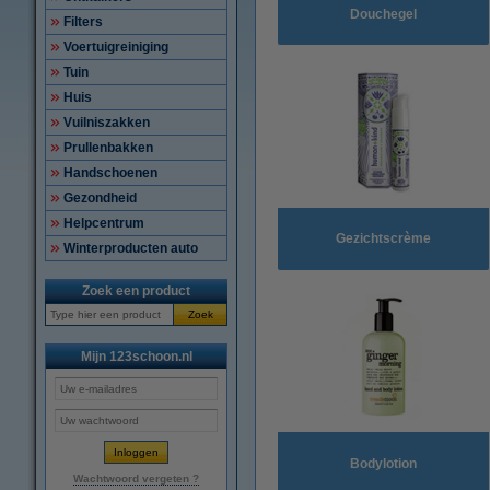
Douchegel
Filters
Voertuigreiniging
Tuin
Huis
Vuilniszakken
Prullenbakken
Handschoenen
Gezondheid
Helpcentrum
Gezichtscrème
Winterproducten auto
Zoek een product
Zoek
Mijn 123schoon.nl
Bodylotion
Wachtwoord vergeten ?