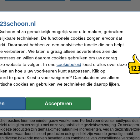
Handzeep
Bodycrème
23schoon.nl
Gezichtscrème
Lipverzorging
Gezichtsreiniging
Bodylotion
schoon.nl zo gemakkelijk mogelijk voor u te maken, gebruiken
lijkbare technieken. De functionele cookies zorgen ervoor dat
kt. Daarnaast hebben ze een analytische functie die ons helpt
Bestel vegan verzorgingsproducten op 123schoon.nl
te verbeteren. We laten u graag alleen advertenties zien die
nteresses en willen daarom cookies gebruiken om uw gedrag
ngsproducten? Bekijk dan ons uitgebreide aanbod. Deze producten zijn geschikt 
geen dierlijke ingrediënten en zijn bovendien ook proefdiervrij. En als u ze in onze
ze website te volgen. In ons
cookiebeleid
leest u alles over deze
rken en hoe u uw voorkeuren kunt aanpassen. Klik op
gsproducten zijn er?
ord te gaan. Kiest u voor weigeren? Dan plaatsen we alleen
ytische cookies en gebruiken we technieken die daarop lijken.
vegan verzorgingsproducten van bekende duurzame merken als Marcel's Greep S
de volgende producten:
 webshop koopt u onder andere
vegan shampoo
,
vegan douchegel
en
vegan dou
en
Accepteren
rden tijdens het douchen. Deze producten zijn voorzien van prettige geuren, die 
st van uw lichaam verzorgt en voedt u met onze
vegan bodycrème
,
vegan bodylo
atuurlijke ingrediënten en hierdoor zacht en mild voor de huid. De ingrediënten zi
che reacties hiermee minder gauw voorkomen. Perfect voor diverse huidtypes dus.
icht reinigt en verzorgt u met onze veganistische gezichtsverzorging. Zo verkopen
ok deze producten zijn gemaakt met natuurlijke ingrediënten. Vegan gezichtsverzorgin
rstoffen, waardoor dit soort producten ook geschikt zijn voor de gevoelige huid.
an diverse bekende merken bevatten een combinatie van verschillende verzorgings