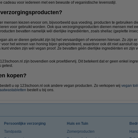
e cadeau voor iedereen met een bewuste of veganistische levensstijl.
e verzorgingsproducten?
r mensen kiezen ervoor om, bijvoorbeeld qua voeding, producten te gebruiken die 
ieren voor gebruikt worden. Ook qua verzorgingsproducten dienen mensen met een 
oducten bevatten namelijk wél dierlijke ingrediënten, zoals shellac (geplette insecte
egan als er dieren gebruikt zijn bij het vervaardigen of vervoeren hiervan. Zo zijn
voor het winnen van honing bijen geëxploiteerd, waardoor ook dit niet aansluit op 
 kunt vinden zijn wél vegan proof. Ze bevatten géén dierlijke ingrediënten en zijn
3schoon.nl zijn bovendien ook proefdiervrij. Dit betekent dat er geen enkel ingred
 getest.
en kopen?
bestelt u op 123schoon.nl ook andere vegan producten. Zo verkopen wij
vegan toil
aatwastabletten
bestelt u bij ons.
Persoonlijke verzorging
Huis en Tuin
Bedr
Tandpasta
Zomerproducten
Hand