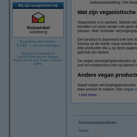
cadeauverpakking. Het ideal
Wij zijn aangesloten bij:
Wat zijn veganistisch
Veganisme is in opmars. Steeds mee
bevatten en waar verder ook geen d
passen. Veel 'normale' verzorgingspr
Een product is daarnaast ook niet v
Beoordeling door klanten:
honing op de markt, maar worden er 
9.1
/
10
-
1.439
beoordelingen
Alle producten die u op deze pagina
gebruik van dieren.
This site is protected by
reCAPTCHA and the Google
Privacy Policy
and
Terms of Service
De vegan verzorgingsproducten op 12
apply.
ook het eindproduct niet op dieren is
Andere vegan product
Naast vegan verzorgingsproducten 
mee schoon te maken. Ook
vegan v
Lees meer...
Schoonmaakartikelen
Afwas