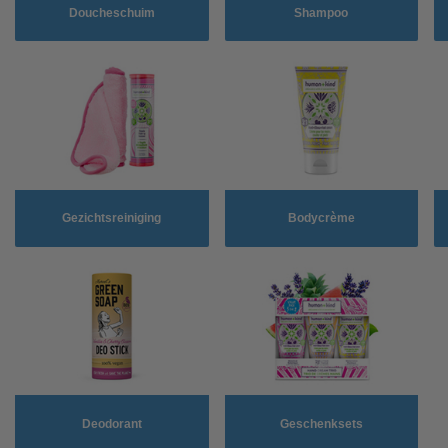
Doucheschuim
Shampoo
Gezichtsreiniging
Bodycrème
Deodorant
Geschenksets