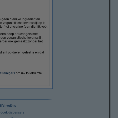
geen dierlijke ingrediënten
veganistische levensstijl op te
n) of glycerine (een dierlijk vet).
 er een hoop douchegels met
een veganistische levensstijl.
 verder ook gemaakt zonder het
iënt op dieren getest is en dat
etreinigers
om uw toiletruimte
ijfshygiëne
doek dispensers