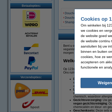
Betaalopties:
Douchegel
Cookies op 1
Doucheschuim
Shampoo
Om winkelen bij 123
we cookies en verge
de website goed wer
de website continu 
aansluiten bij uw i
Bent u op zoek naar vegan verzorgi
veganistische levensstijl, bevatten 
binnen en buiten on
morgen al in huis.
cookies, hoe ze we
Welke vegan verzorgin
accepteren om akko
functionele en anal
Op 123schoon.nl koopt u diverse 
Ons ruime assortiment bestaat uit 
Verzendopties:
Doucheproducten:
In onze
Weiger
en haar gereinigd kunnen wo
aan iedere douchebeurt.
Lichaamsverzorging:
De re
producten zijn gemaakt van n
chemisch, waardoor allergis
Gezichtsverzorging:
Uw gez
vegan gezichtsreiniging
. O
chemicaliën en kleur- en geu
Geschenksets:
Deze sets v