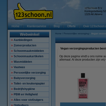
123schoon B.V.
Koningsbeltweg 52
1329 AK Almere
Home
Klantenservice
Blog
Offerte
Over 123schoon.
Home
Persoonlijke verzorging
Vegan verzor
Webwinkel
Aanbiedingen
Zomerproducten
Vegan verzorgingsproducten best
Schoonmaakmiddelen
Schoonmaakartikelen
Op deze pagina vindt u ons ruime 
allemaal. Al deze producten zijn vrij 
Wasmiddelen
Vaatwas
Persoonlijke verzorging
Babyverzorging
Toilet- en keukenpapier
Bedrijfshygiëne
PBM en Veiligheid
Alles voor stofzuigers
Ontkalkers