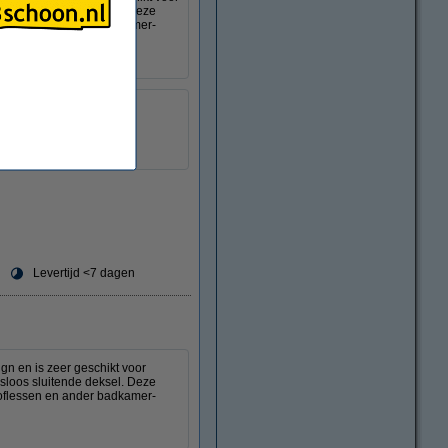
isloos sluitende deksel. Deze
ooflessen en ander badkamer-
:
29 cm
:
29 cm
21 cm
Levertijd <7 dagen
n en is zeer geschikt voor
isloos sluitende deksel. Deze
ooflessen en ander badkamer-