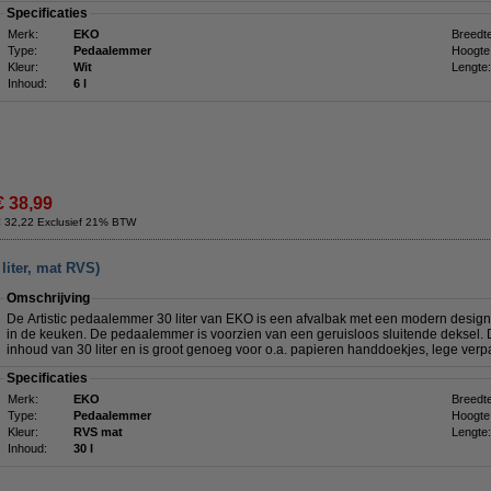
Specificaties
Merk:
EKO
Breedte
Type:
Pedaalemmer
Hoogte
Kleur:
Wit
Lengte:
Inhoud:
6 l
€ 38,99
€ 32,22 Exclusief 21% BTW
liter, mat RVS)
Omschrijving
De Artistic pedaalemmer 30 liter van EKO is een afvalbak met een modern design 
in de keuken. De pedaalemmer is voorzien van een geruisloos sluitende deksel. 
inhoud van 30 liter en is groot genoeg voor o.a. papieren handdoekjes, lege verp
Specificaties
Merk:
EKO
Breedte
Type:
Pedaalemmer
Hoogte
Kleur:
RVS mat
Lengte:
Inhoud:
30 l