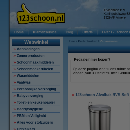
123schoon B.V.
Koningsbeltweg 52
1329 AK Almere
Home
Klantenservice
Blog
Offerte
Over 123schoon.
Home
Prullenbakken
Pedaalemmer
Webwinkel
Aanbiedingen
Zomerproducten
Pedaalemmer kopen?
Schoonmaakmiddelen
Schoonmaakartikelen
Op deze pagina vindt u ons ruime aan
vinden, van 3 liter tot 50 liter. Gebr
Wasmiddelen
Vaatwas
Persoonlijke verzorging
123schoon Afvalbak RVS Soft C
Babyverzorging
Toilet- en keukenpapier
Bedrijfshygiëne
PBM en Veiligheid
Alles voor stofzuigers
Ontkalkers