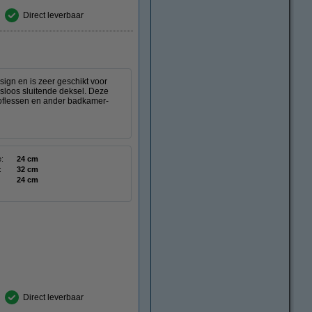
Direct leverbaar
ign en is zeer geschikt voor
isloos sluitende deksel. Deze
ooflessen en ander badkamer-
:
24 cm
:
32 cm
24 cm
Direct leverbaar