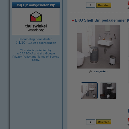
Wij zijn aangesloten bij:
EKO Shell Bin pedaalemmer (6 l
Beoordeling door klanten:
9.1
/
10
-
1.439
beoordelingen
This site is protected by
reCAPTCHA and the Google
Privacy Policy
and
Terms of Service
apply.
vergroten