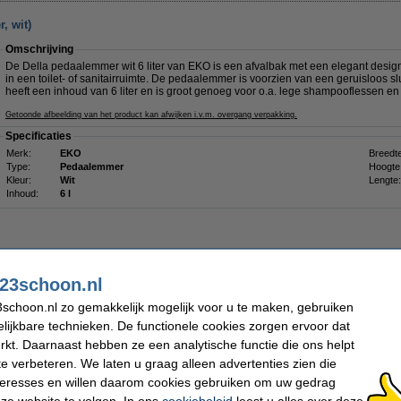
, wit)
Omschrijving
De Della pedaalemmer wit 6 liter van EKO is een afvalbak met een elegant design
in een toilet- of sanitairruimte. De pedaalemmer is voorzien van een geruisloos s
heeft een inhoud van 6 liter en is groot genoeg voor o.a. lege shampooflessen e
Getoonde afbeelding van het product kan afwijken i.v.m. overgang verpakking.
Specificaties
Merk:
EKO
Breedte
Type:
Pedaalemmer
Hoogte
Kleur:
Wit
Lengte:
Inhoud:
6 l
23schoon.nl
€ 26,50
schoon.nl zo gemakkelijk mogelijk voor u te maken, gebruiken
€ 21,90 Exclusief 21% BTW
lijkbare technieken. De functionele cookies zorgen ervoor dat
kt. Daarnaast hebben ze een analytische functie die ons helpt
ter, mat RVS)
te verbeteren. We laten u graag alleen advertenties zien die
nteresses en willen daarom cookies gebruiken om uw gedrag
Omschrijving
De Regent pedaalemmer mat RVS 6 liter van EKO is een afvalbak met een modern
ze website te volgen. In ons
cookiebeleid
leest u alles over deze