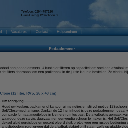
Telefoon: 0294-787126
E-mail:
info@123schoon.nl
nl
Vacatures
Contact
Helpcentrum
Pedaalemmer
bod aan pedaalemmers. U kunt hier filteren op capaciteit om snel een afvalbak met 
uik de filters daarnaast om een prullenbak in de juiste kleur te bestellen. Zo vindt u b
lose (12 liter, RVS, 26 x 40 cm)
Omschrijving
Houd uw keuken, badkamer of kantoorruimte netjes en stijlvol met de 123schoon
Soft/Close-mechanisme. Dankzij de 12 liter inhoud is deze pedaalemmer ideaal voo
compacte formaat moeiteloos in kleinere ruimtes past. De afvalbak is gemaakt van
waardoor deze stevig, duurzaam en eenvoudig schoon te maken is. Het Soft/Clos
deksel altijd geruisloos en gecontroleerd sluit, prettig voor een rustige bediening
antislipbodem zorgt ervoor dat de afvalbak stabiel blijft staan, zelfs op gladde vl