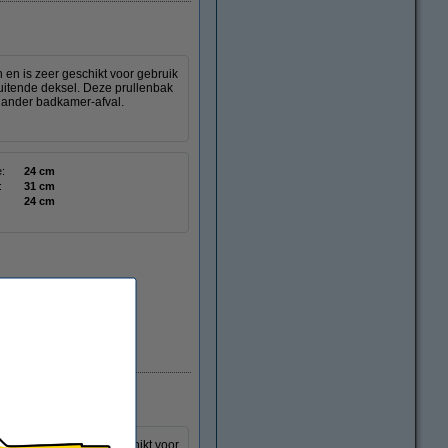
 en is zeer geschikt voor gebruik
luitende deksel. Deze prullenbak
n ander badkamer-afval.
:
24 cm
:
31 cm
24 cm
Levertijd <7 dagen
 design en is zeer geschikt voor