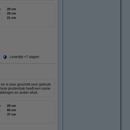
:
29 cm
:
29 cm
21 cm
Levertijd <7 dagen
en is zeer geschikt voor gebruik
Deze prullenbak heeft een ruime
akkingen en ander afval.
:
29 cm
:
65 cm
37 cm