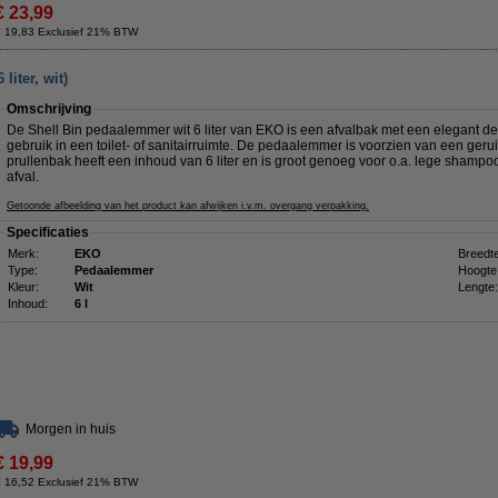
€ 23,99
€ 19,83 Exclusief 21% BTW
iter, wit)
Omschrijving
De Shell Bin pedaalemmer wit 6 liter van EKO is een afvalbak met een elegant des
gebruik in een toilet- of sanitairruimte. De pedaalemmer is voorzien van een geru
prullenbak heeft een inhoud van 6 liter en is groot genoeg voor o.a. lege shamp
afval.
Getoonde afbeelding van het product kan afwijken i.v.m. overgang verpakking.
Specificaties
Merk:
EKO
Breedte
Type:
Pedaalemmer
Hoogte
Kleur:
Wit
Lengte:
Inhoud:
6 l
Morgen in huis
€ 19,99
€ 16,52 Exclusief 21% BTW