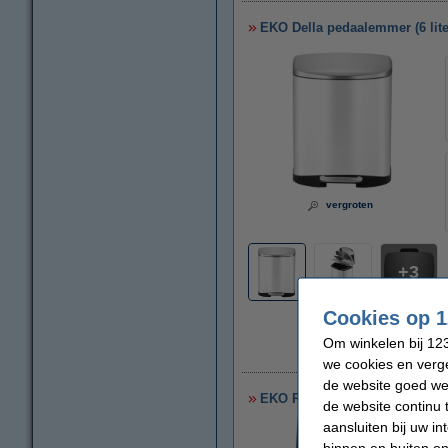
EKO Della pedaalemmer (6 liter
vergroten
3
Cookies op 1
Om winkelen bij 123
we cookies en verge
de website goed wer
EKO Regent pedaalemmer (6 li
de website continu 
aansluiten bij uw i
binnen en buiten on