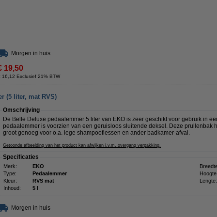
Morgen in huis
€ 19,50
€ 16,12 Exclusief 21% BTW
 (5 liter, mat RVS)
Omschrijving
De Belle Deluxe pedaalemmer 5 liter van EKO is zeer geschikt voor gebruik in een t
pedaalemmer is voorzien van een geruisloos sluitende deksel. Deze prullenbak hee
groot genoeg voor o.a. lege shampooflessen en ander badkamer-afval.
Getoonde afbeelding van het product kan afwijken i.v.m. overgang verpakking.
Specificaties
Merk:
EKO
Breedte
Type:
Pedaalemmer
Hoogte
Kleur:
RVS mat
Lengte:
Inhoud:
5 l
Morgen in huis