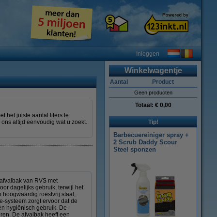
Inloggen
Winkelwagentje
Aantal
Product
Geen producten
Totaal:
€ 0,00
het juiste aantal liters te
ij ons altijd eenvoudig wat u zoekt.
Tip!
Barbecuereiniger spray +
2 Scrub Daddy Scour
Steel sponzen
 afvalbak van RVS met
r dagelijks gebruik, terwijl het
 hoogwaardig roestvrij staal,
e-systeem zorgt ervoor dat de
 én hygiënisch gebruik. De
oeren. De afvalbak heeft een