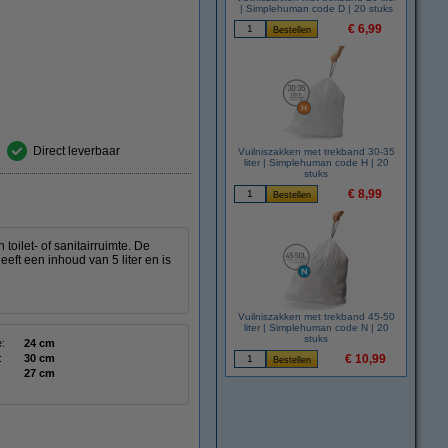
| Simplehuman code D | 20 stuks
€ 6,99
Direct leverbaar
Vuilniszakken met trekband 30-35
liter | Simplehuman code H | 20
stuks
€ 8,99
oilet- of sanitairruimte. De
ft een inhoud van 5 liter en is
Vuilniszakken met trekband 45-50
liter | Simplehuman code N | 20
stuks
:
24 cm
:
30 cm
€ 10,99
27 cm