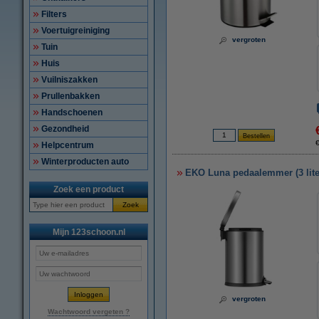
Filters
Voertuigreiniging
vergroten
Tuin
Huis
Vuilniszakken
Prullenbakken
Handschoenen
Gezondheid
Helpcentrum
Winterproducten auto
EKO Luna pedaalemmer (3 lite
Zoek een product
Zoek
Mijn 123schoon.nl
vergroten
Wachtwoord vergeten ?