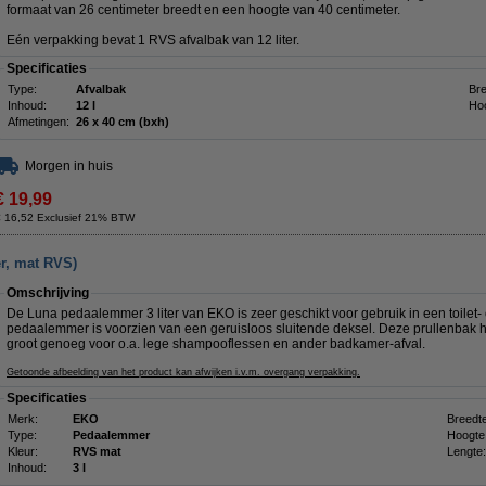
formaat van 26 centimeter breedt en een hoogte van 40 centimeter.
Eén verpakking bevat 1 RVS afvalbak van 12 liter.
Specificaties
Type:
Afvalbak
Bre
Inhoud:
12 l
Ho
Afmetingen:
26 x 40 cm (bxh)
Morgen in huis
€ 19,99
€ 16,52 Exclusief 21% BTW
r, mat RVS)
Omschrijving
De Luna pedaalemmer 3 liter van EKO is zeer geschikt voor gebruik in een toilet- 
pedaalemmer is voorzien van een geruisloos sluitende deksel. Deze prullenbak hee
groot genoeg voor o.a. lege shampooflessen en ander badkamer-afval.
Getoonde afbeelding van het product kan afwijken i.v.m. overgang verpakking.
Specificaties
Merk:
EKO
Breedte
Type:
Pedaalemmer
Hoogte
Kleur:
RVS mat
Lengte:
Inhoud:
3 l