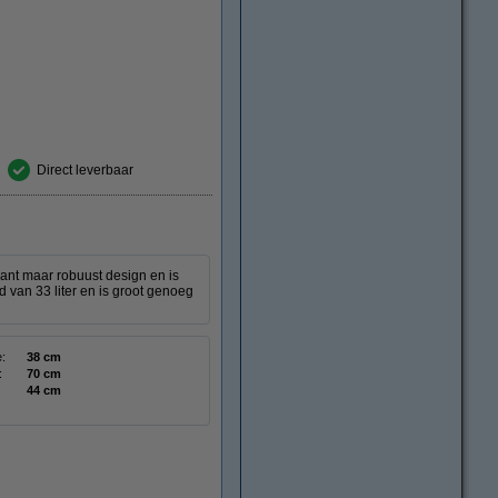
Direct leverbaar
ant maar robuust design en is
 van 33 liter en is groot genoeg
:
38 cm
:
70 cm
44 cm