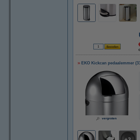
EKO Kickcan pedaalemmer (33 
vergroten
3