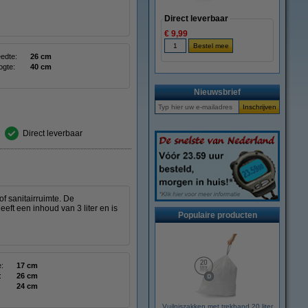
Direct leverbaar
€ 9,99
edte:
26 cm
ogte:
40 cm
Nieuwsbrief
Direct leverbaar
of sanitairruimte. De
ft een inhoud van 3 liter en is
Populaire producten
:
17 cm
:
26 cm
24 cm
Vuilniszakken met trekband 20 liter