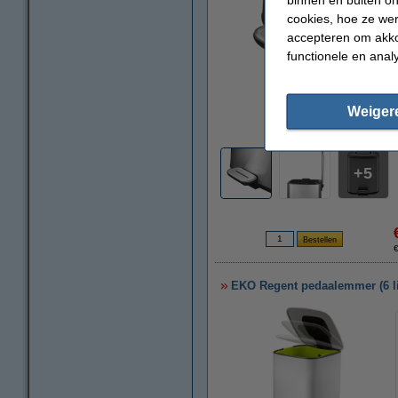
cookies, hoe ze we
accepteren om akko
functionele en anal
Weiger
vergroten
5
EKO Regent pedaalemmer (6 lit