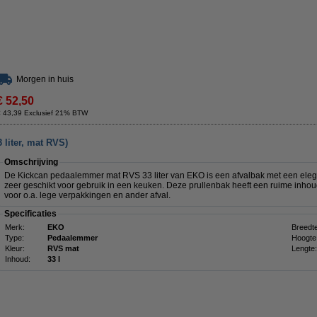
Morgen in huis
€ 52,50
€ 43,39 Exclusief 21% BTW
liter, mat RVS)
Omschrijving
De Kickcan pedaalemmer mat RVS 33 liter van EKO is een afvalbak met een eleg
zeer geschikt voor gebruik in een keuken. Deze prullenbak heeft een ruime inhoud
voor o.a. lege verpakkingen en ander afval.
Specificaties
Merk:
EKO
Breedte
Type:
Pedaalemmer
Hoogte
Kleur:
RVS mat
Lengte:
Inhoud:
33 l