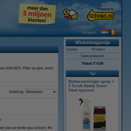
Inloggen
Winkelwagentje
Aantal
Product
Geen producten
Totaal:
€ 0,00
ar liefst 60%. Filter op
type
,
soort
,
Tip!
Barbecuereiniger spray +
2 Scrub Daddy Scour
Steel sponzen
Sortering
n.
en dat uw bonte was schoon, fris