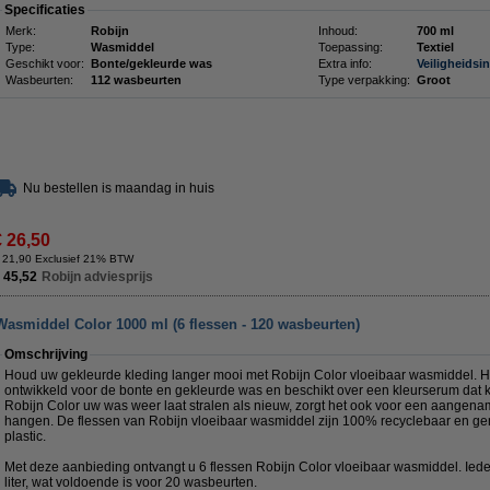
Specificaties
Merk:
Robijn
Inhoud:
700 ml
Type:
Wasmiddel
Toepassing:
Textiel
Geschikt voor:
Bonte/gekleurde was
Extra info:
Veiligheidsi
Wasbeurten:
112 wasbeurten
Type verpakking:
Groot
Nu bestellen is maandag in huis
€ 26,50
 21,90 Exclusief 21% BTW
 45,52
Robijn adviesprijs
Wasmiddel Color 1000 ml (6 flessen - 120 wasbeurten)
Omschrijving
Houd uw gekleurde kleding langer mooi met Robijn Color vloeibaar wasmiddel. H
ontwikkeld voor de bonte en gekleurde was en beschikt over een kleurserum dat 
Robijn Color uw was weer laat stralen als nieuw, zorgt het ook voor een aangename 
hangen. De flessen van Robijn vloeibaar wasmiddel zijn 100% recyclebaar en g
plastic.
Met deze aanbieding ontvangt u 6 flessen Robijn Color vloeibaar wasmiddel. Iede
liter, wat voldoende is voor 20 wasbeurten.