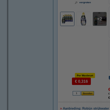
vergroten
2
Per Wasbeurt
€ 0,316
€
€
Aanbieding: Robijn strijkwater 