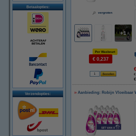
Betaalopties:
vergroten
1
Per Wasbeurt
€ 0,237
€
€
Aanbieding: Robijn Vloeibaar 
Verzendopties: