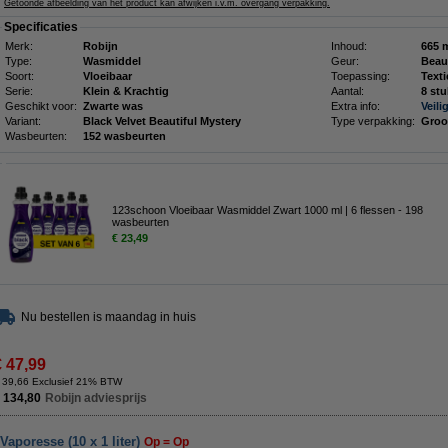
Getoonde afbeelding van het product kan afwijken i.v.m. overgang verpakking.
Specificaties
Merk:
Robijn
Inhoud:
665 
Type:
Wasmiddel
Geur:
Beau
Soort:
Vloeibaar
Toepassing:
Texti
Serie:
Klein & Krachtig
Aantal:
8 st
Geschikt voor:
Zwarte was
Extra info:
Veili
Variant:
Black Velvet Beautiful Mystery
Type verpakking:
Groo
Wasbeurten:
152 wasbeurten
123schoon Vloeibaar Wasmiddel Zwart 1000 ml | 6 flessen - 198
wasbeurten
€ 23,49
Nu bestellen is maandag in huis
€ 47,99
 39,66 Exclusief 21% BTW
 134,80
Robijn adviesprijs
Vaporesse (10 x 1 liter)
Op = Op