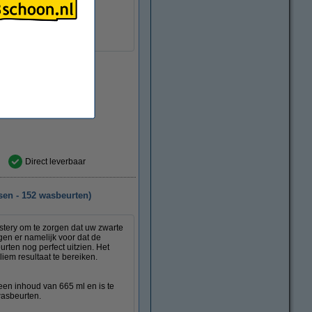
ormatie
Direct leverbaar
sen - 152 wasbeurten)
ystery om te zorgen dat uw zwarte
en er namelijk voor dat de
urten nog perfect uitzien. Het
iem resultaat te bereiken.
een inhoud van 665 ml en is te
wasbeurten.