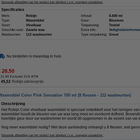
Getoonde afbeelding van het product kan afwijken i.v.m. overgang verpakking.
Specificaties
Merk:
Robijn
Inhoud:
5.600 ml
Type:
Wasmiddel
Geur:
Bloemen
Soort:
Vloeibaar
Toepassing:
Textiel
Geschikt voor:
Zwarte was
Extra info:
Veiligheidsinforma
Wasbeurten:
112 wasbeurten
Type verpakking:
Groot
Nu bestellen is maandag in huis
€ 26,50
 21,90 Exclusief 21% BTW
 45,52
Robijn adviesprijs
Wasmiddel Color Pink Sensation 700 ml (8 flessen - 112 wasbeurten)
Omschrijving
Het Robijn Color vloeibaar wasmiddel is speciaal ontwikkelt voor het reinigen va
wasmiddel houdt de kleuren van uw was lang mooi en voorkomt dofheid. Bovendie
heerlijke geur door uw wastrommel en wordt dit opgenomen in de vezels van uw w
Nog meer wasmiddel nodig? Met deze aanbieding ontvangt u 8 flessen, wat geno
Getoonde afbeelding van het product kan afwijken i.v.m. overgang verpakking.