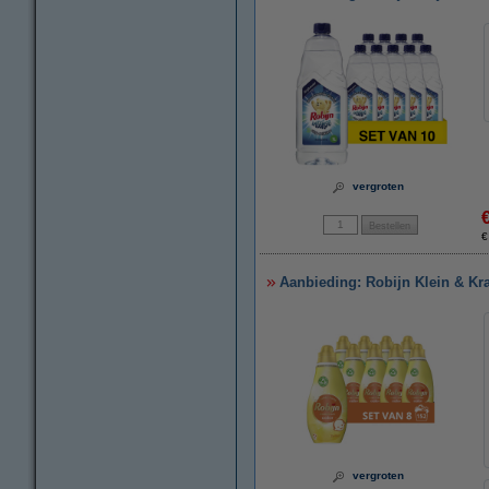
vergroten
€
Aanbieding: Robijn Klein & Kra
vergroten