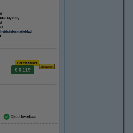
ml
tiful Mystery
el
uks
gheidsinformatieblad
t
Per Wasbeurt
€ 0,119
Direct leverbaar