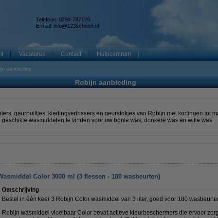
Telefoon: 0294-787126
E-mail:
info@123schoon.nl
nl
Vacatures
Contact
Helpcentrum
ijn aanbieding
Robijn aanbieding
rs, geurbuiltjes, kledingverfrissers en geurstokjes van Robijn met kortingen tot ma
geschikte wasmiddelen te vinden voor uw bonte was, donkere was en witte was.
Wasmiddel Color 3000 ml (3 flessen - 180 wasbeurten)
Omschrijving
Bestel in één keer 3 Robijn Color wasmiddel van 3 liter, goed voor 180 wasbeurte
Robijn wasmiddel vloeibaar Color bevat actieve kleurbeschermers die ervoor zorg