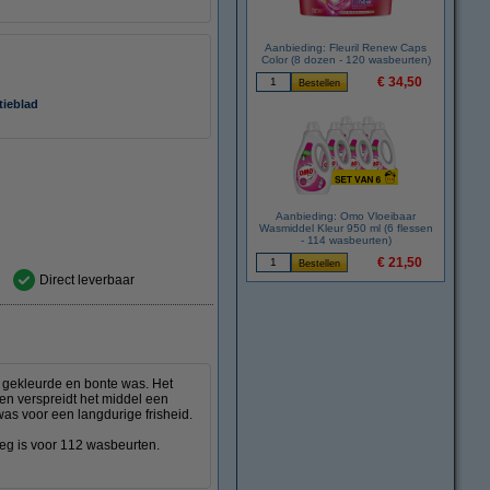
Aanbieding: Fleuril Renew Caps
Color (8 dozen - 120 wasbeurten)
€ 34,50
tieblad
Aanbieding: Omo Vloeibaar
Wasmiddel Kleur 950 ml (6 flessen
- 114 wasbeurten)
€ 21,50
Direct leverbaar
n gekleurde en bonte was. Het
n verspreidt het middel een
as voor een langdurige frisheid.
eg is voor 112 wasbeurten.