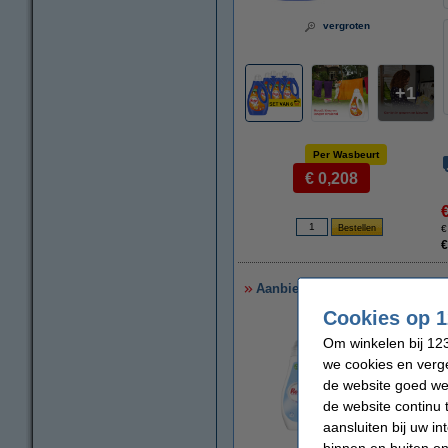
vergroten
1
Per Wasbeurt
€ 0,208
€
€
Aanbieding: Robijn Vloeibaar W
Cookies op 1
Om winkelen bij 123
we cookies en verge
de website goed wer
de website continu 
aansluiten bij uw i
binnen en buiten on