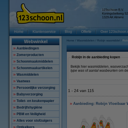
123schoon B.V.
Koningsbeltweg 52
1329 AK Almere
Home
Klantenservice
Blog
Offerte
Over 123schoon.
Home
Wasmiddelen
Robijn wasmiddel
Rob
Webwinkel
Aanbiedingen
Zomerproducten
Robijn in de aanbieding kopen
Schoonmaakmiddelen
Bekijk hier wasmiddelen, wasverzachte
Schoonmaakartikelen
type was
of
aantal wasbeurten
om de 
Wasmiddelen
Vaatwas
Persoonlijke verzorging
1
-
24
van
115
Babyverzorging
Toilet- en keukenpapier
Aanbieding: Robijn Vloeibaar 
Bedrijfshygiëne
PBM en Veiligheid
Alles voor stofzuigers
Ontkalkers