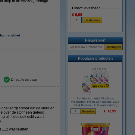
ot diep in de vezels gereinigd.
Direct leverbaar
€ 9,99
nformatieblad
Nieuwsbrief
Populaire producten
Direct leverbaar
Aanbieding: Ariel Vloeibaar
Wasmiddel Fresh Sensations 1215
ml (4 flessen - 108 wasbeurten)
ddel zorgt ervoor dat de kleur en
€ 32,99
je over de stof heen gelegd,
 blijft dus ook echt zwart.
s.
al 112 wasbeurten.