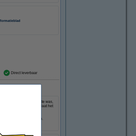
nformatieblad
Direct leverbaar
asmiddel beschermt uw witte was,
 dit wasmiddel. Bovendien laat het
noeg voor 112 wasbeurten.