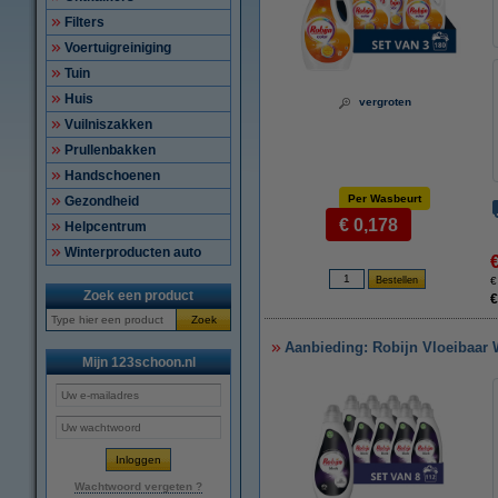
Filters
Voertuigreiniging
Tuin
Huis
vergroten
Vuilniszakken
Prullenbakken
Handschoenen
Per Wasbeurt
Gezondheid
€ 0,178
Helpcentrum
Winterproducten auto
€
Zoek een product
€
Zoek
Aanbieding: Robijn Vloeibaar 
Mijn 123schoon.nl
Wachtwoord vergeten ?