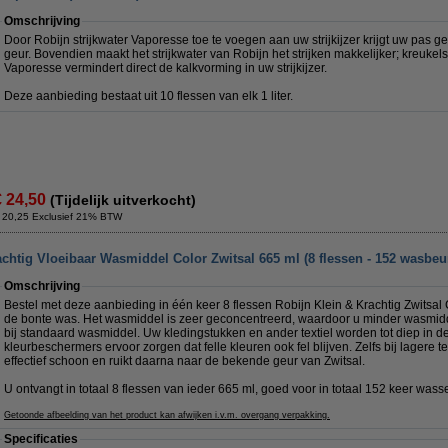
Omschrijving
Door Robijn strijkwater Vaporesse toe te voegen aan uw strijkijzer krijgt uw pas ge
geur. Bovendien maakt het strijkwater van Robijn het strijken makkelijker; kreukels
Vaporesse vermindert direct de kalkvorming in uw strijkijzer.
Deze aanbieding bestaat uit 10 flessen van elk 1 liter.
€ 24,50
(Tijdelijk uitverkocht)
 20,25 Exclusief 21% BTW
chtig Vloeibaar Wasmiddel Color Zwitsal 665 ml (8 flessen - 152 wasbeu
Omschrijving
Bestel met deze aanbieding in één keer 8 flessen Robijn Klein & Krachtig Zwitsal
de bonte was. Het wasmiddel is zeer geconcentreerd, waardoor u minder wasmidd
bij standaard wasmiddel. Uw kledingstukken en ander textiel worden tot diep in de
kleurbeschermers ervoor zorgen dat felle kleuren ook fel blijven. Zelfs bij lager
effectief schoon en ruikt daarna naar de bekende geur van Zwitsal.
U ontvangt in totaal 8 flessen van ieder 665 ml, goed voor in totaal 152 keer wass
Getoonde afbeelding van het product kan afwijken i.v.m. overgang verpakking.
Specificaties