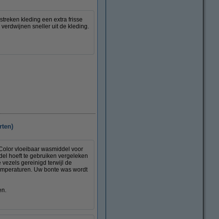
streken kleding een extra frisse
 verdwijnen sneller uit de kleding.
rten)
 Color vloeibaar wasmiddel voor
el hoeft te gebruiken vergeleken
 vezels gereinigd terwijl de
e temperaturen. Uw bonte was wordt
en.