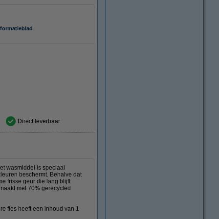
nformatieblad
Direct leverbaar
et wasmiddel is speciaal
kleuren beschermt. Behalve dat
frisse geur die lang blijft
emaakt met 70% gerecycled
re fles heeft een inhoud van 1