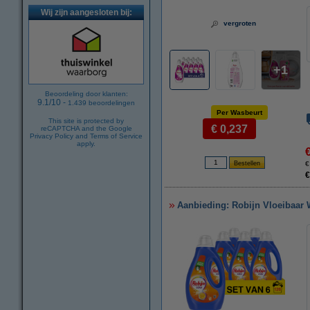
Wij zijn aangesloten bij:
vergroten
1
Beoordeling door klanten:
9.1
/
10
-
1.439
beoordelingen
Per Wasbeurt
This site is protected by
€ 0,237
reCAPTCHA and the Google
Privacy Policy
and
Terms of Service
apply.
€
€
Aanbieding: Robijn Vloeibaar 