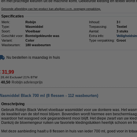
en met prachtige kleuren uit de machine komt. Gekleurde kleding en textiel wordt t
Getoonde afbeelding van het product kan afwijken i.v.m. overgang verpakking.
Specificaties
Merk:
Robijn
Inhoud:
3 l
Type:
Wasmiddel
Toepassing:
Textiel
Soort:
Vloeibaar
Aantal:
3 stuks
Geschikt voor:
Bonte/gekleurde was
Extra info:
Veiligheidsi
Variant:
Color
Type verpakking:
Groot
Wasbeurten:
180 wasbeurten
Nu bestellen is maandag in huis
€ 31,99
 26,44 Exclusief 21% BTW
 40,50
Robijn adviesprijs
Wasmiddel Black 700 ml (8 flessen - 112 wasbeurten)
Omschrijving
Gebruik Robijn Black Velvet vloeibaar wasmiddel voor uw donkere was. Het wasmi
de kwaliteit van de stof mooi blijven. Bovendien wordt hiermee een beschermlaag
waardoor het wasgoed ook gegarandeerd mooi blijft. Het diepe zwart van uw kleding
Dankzij de bloemengeur ruiken uw favoriete kledingstukken heerlijk schoon en fri
Met deze aanbieding haalt u 8 flessen in huis van ieder 700 ml, goed voor in tota