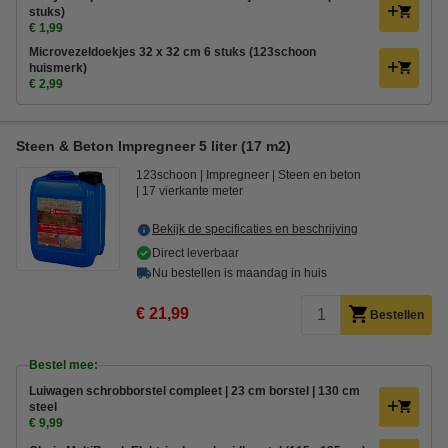
stuks)
€ 1,99
Microvezeldoekjes 32 x 32 cm 6 stuks (123schoon
huismerk)
€ 2,99
Steen & Beton Impregneer 5 liter (17 m2)
123schoon
Impregneer
Steen en beton
17 vierkante meter
Bekijk de specificaties en beschrijving
Direct leverbaar
Nu bestellen is maandag in huis
€ 21,99
Bestellen
Bestel mee:
Luiwagen schrobborstel compleet | 23 cm borstel | 130 cm
steel
€ 9,99