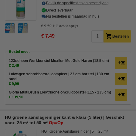
Bekijk de specificaties en beschrijving
Direct leverbaar
Nu bestellen is maandag in huis
€ 9,59
HG adviesprijs
€ 7,49
Bestellen
Bestel mee:
123schoon Werkborstel Mexilon Met Gele Haren (18,5 cm)
€ 2,49
Luiwagen schrobborstel compleet | 23 cm borstel | 130 cm
steel
€ 9,99
Gloria MultiBrush Elektrische onkruidborstel (115 - 135 cm)
€ 139,50
HG groene aanslagreiniger kant & klaar (5 liter) | Geschikt
voor: 25 m² tot 50 m²
Op=Op
HG
Groene Aanslagreiniger
5 l
25 m²