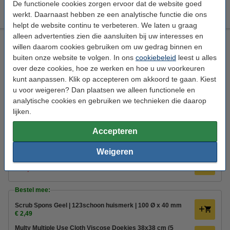
De functionele cookies zorgen ervoor dat de website goed
€ 94,99
Bestellen
werkt. Daarnaast hebben ze een analytische functie die ons
helpt de website continu te verbeteren. We laten u graag
alleen advertenties zien die aansluiten bij uw interesses en
Driehoek zachte Groene Zeep in emmer (900 gram)
willen daarom cookies gebruiken om uw gedrag binnen en
Driehoek
Allesreiniger
Emmer
900 ml
buiten onze website te volgen. In ons
cookiebeleid
leest u alles
over deze cookies, hoe ze werken en hoe u uw voorkeuren
Bekijk de specificaties en beschrijving
kunt aanpassen. Klik op accepteren om akkoord te gaan. Kiest
Direct leverbaar
u voor weigeren? Dan plaatsen we alleen functionele en
Nu bestellen is maandag in huis
analytische cookies en gebruiken we technieken die daarop
lijken.
€ 3,99
Bestellen
Accepteren
Aanbieding:
Weigeren
6 stuks - 900 gram
€ 23,50
Bestel mee:
Scrub Spons Geel | 123schoon huismerk | 100 Ø x 40 mm
€ 2,49
Multy Multiple Use Cloth Viscose Doekjes 38x38 cm (5