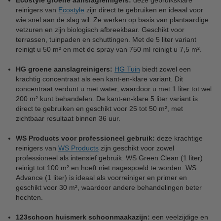
Ecostyle groene aanslagreinigers:
deze gebruiksklare
reinigers van
Ecostyle
zijn direct te gebruiken en ideaal voor
wie snel aan de slag wil. Ze werken op basis van plantaardige
vetzuren en zijn biologisch afbreekbaar. Geschikt voor
terrassen, tuinpaden en schuttingen. Met de 5 liter variant
reinigt u 50 m² en met de spray van 750 ml reinigt u 7,5 m².
HG groene aanslagreinigers:
HG Tuin
biedt zowel een
krachtig concentraat als een kant-en-klare variant. Dit
concentraat verdunt u met water, waardoor u met 1 liter tot wel
200 m² kunt behandelen. De kant-en-klare 5 liter variant is
direct te gebruiken en geschikt voor 25 tot 50 m², met
zichtbaar resultaat binnen 36 uur.
WS Products voor professioneel gebruik:
deze krachtige
reinigers van
WS Products
zijn geschikt voor zowel
professioneel als intensief gebruik. WS Green Clean (1 liter)
reinigt tot 100 m² en hoeft niet nagespoeld te worden. WS
Advance (1 liter) is ideaal als voorreiniger en primer en
geschikt voor 30 m², waardoor andere behandelingen beter
hechten.
123schoon huismerk schoonmaakazijn:
een veelzijdige en