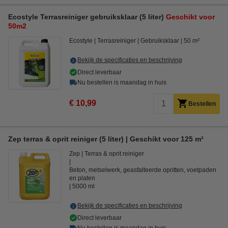
Ecostyle Terrasreiniger gebruiksklaar (5 liter)
Geschikt voor
50m2
Ecostyle
Terrasreiniger
Gebruiksklaar
50 m²
Bekijk de specificaties en beschrijving
Direct leverbaar
Nu bestellen is maandag in huis
€ 10,99
Bestellen
Zep terras & oprit reiniger (5 liter) | Geschikt voor 125 m²
Zep
Terras & oprit reiniger
Beton, metselwerk, geasfalteerde opritten, voetpaden
en platen
5000 ml
Bekijk de specificaties en beschrijving
Direct leverbaar