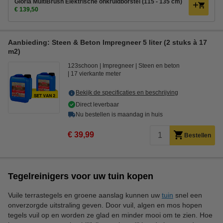
Gloria MultiBrush Elektrische onkruidborstel (115 - 135 cm)
€ 139,50
Aanbieding: Steen & Beton Impregneer 5 liter (2 stuks à 17
m2)
123schoon
Impregneer
Steen en beton
17 vierkante meter
Bekijk de specificaties en beschrijving
Direct leverbaar
Nu bestellen is maandag in huis
€ 39,99
Bestellen
Tegelreinigers voor uw tuin kopen
Vuile terrastegels en groene aanslag kunnen uw
tuin
snel een
onverzorgde uitstraling geven. Door vuil, algen en mos hopen
tegels vuil op en worden ze glad en minder mooi om te zien. Hoe