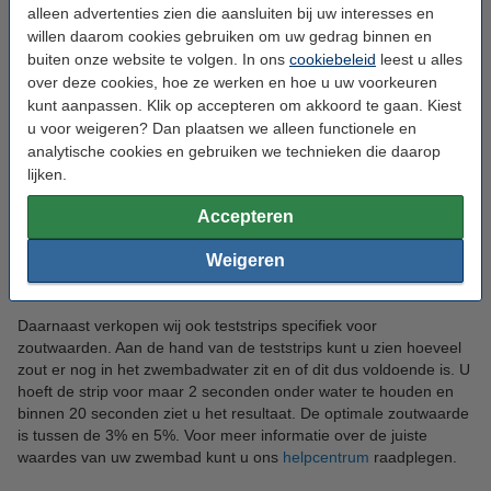
alleen advertenties zien die aansluiten bij uw interesses en
waarde kan bijvoorbeeld zorgen voor irritatie van de huid en rode
willen daarom cookies gebruiken om uw gedrag binnen en
ogen. Hieronder lichten we graag ons assortiment toe, zodat u
weet wat u nodig heeft.
buiten onze website te volgen. In ons
cookiebeleid
leest u alles
over deze cookies, hoe ze werken en hoe u uw voorkeuren
Teststrips
kunt aanpassen. Klik op accepteren om akkoord te gaan. Kiest
u voor weigeren? Dan plaatsen we alleen functionele en
Met de teststrips kunt u eenvoudig uw zwembadwater
analytische cookies en gebruiken we technieken die daarop
controleren. U hoeft alleen de strips onder water te dompelen en
lijken.
vervolgens kunt u de kleuren vergelijken. De strip meet drie
waardes: chloor, pH-waarde en alkaliniteit. In de bijgeleverde
Accepteren
gebruiksaanwijzing kunt u opzoeken wat de kleuren betekenen
en of dus de drie gemeten waardes goed zijn.
Weigeren
Daarnaast verkopen wij ook teststrips specifiek voor
zoutwaarden. Aan de hand van de teststrips kunt u zien hoeveel
zout er nog in het zwembadwater zit en of dit dus voldoende is. U
hoeft de strip voor maar 2 seconden onder water te houden en
binnen 20 seconden ziet u het resultaat. De optimale zoutwaarde
is tussen de 3% en 5%. Voor meer informatie over de juiste
waardes van uw zwembad kunt u ons
helpcentrum
raadplegen.