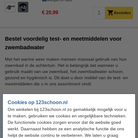
Morgen in huis
2
€ 20,99
Bestellen
Bestel voordelig test- en meetmiddelen voor
zwembadwater
Met het warme weer maken mensen massaal gebruik van hun
zwembad in de achtertuin. Het is belangrijk dat wanneer u
gebruik maakt van uw zwembad, het zwembadwater schoon,
gezond en hygiënisch is. Dit doet u door middel van de test- en
meetmiddelen die u in ons assortiment vindt.
Zwembadwater meten
Cookies op 123schoon.nl
Om winkelen bij 123schoon.nl zo gemakkelijk mogelijk voor u
Er zijn een aantal dingen die u kunt meten met de test- en
te maken, gebruiken we cookies en vergelijkbare technieken.
meetmiddelen uit ons assortiment, namelijk de chloorwaardes,
De functionele cookies zorgen ervoor dat de website goed
pH-waarde, totale alkaliniteit en de zoutwaarde. Het is belangrijk
werkt. Daarnaast hebben ze een analytische functie die ons
dat deze waardes regelmatig worden gecontroleerd, zodat uw
helpt de website continu te verbeteren. We laten u graag
zwembadwater schoon en hygiënisch blijft. Een te hoge pH-