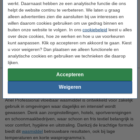
Morgen in huis
werkt. Daarnaast hebben ze een analytische functie die ons
helpt de website continu te verbeteren. We laten u graag
Per Wasbeurt
€ 0,283
alleen advertenties zien die aansluiten bij uw interesses en
willen daarom cookies gebruiken om uw gedrag binnen en
€ 16,99
Bestellen
buiten onze website te volgen. In ons
cookiebeleid
leest u alles
over deze cookies, hoe ze werken en hoe u uw voorkeuren
Aanbieding:
kunt aanpassen. Klik op accepteren om akkoord te gaan. Kiest
u voor weigeren? Dan plaatsen we alleen functionele en
2 flessen - 120 wasbeurten
€ 31,99
analytische cookies en gebruiken we technieken die daarop
lijken.
Accepteren
Ariel Professional vloeibaar wasmiddel voor
Weigeren
professioneel gebruik
Ariel Professional vloeibaar wasmiddel is ontwikkeld voor zakelijk
gebruik in omgevingen waar dagelijks en intensief wordt
gewassen. Denk aan zorginstellingen, hotels, sportverenigingen
en schoonmaakbedrijven, waar schoon en fris textiel belangrijk is
voor comfort, hygiëne en uitstraling. Dankzij de krachtige formule
biedt dit
wasmiddel
betrouwbare resultaten, ook bij lage
temperaturen en korte wasprogramma’s.