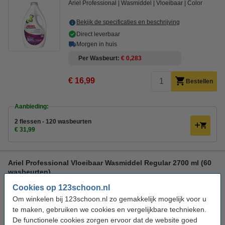
Ariel Professional
Wasmiddel
Vloeibaar
Color
Bekijk de specificaties en beschrijving
Direct leverbaar
Morgen in huis
Per Wasbeurt
€ 0,283
€ 16,99
Bestellen
Aanbieding:
2 flessen - 120 wasbeurten
€ 31,99
Ariel Professional Vloeibaar Wasmiddel Regular 2700 ml (60
wasbeurten)
Ariel Professional
Wasmiddel
Vloeibaar
Regular
Cookies op 123schoon.nl
Om winkelen bij 123schoon.nl zo gemakkelijk mogelijk voor u
Bekijk de specificaties en beschrijving
te maken, gebruiken we cookies en vergelijkbare technieken.
Direct leverbaar
De functionele cookies zorgen ervoor dat de website goed