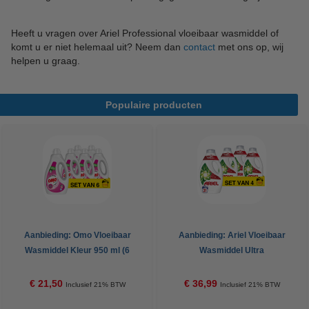
Heeft u vragen over Ariel Professional vloeibaar wasmiddel of
komt u er niet helemaal uit? Neem dan
contact
met ons op, wij
helpen u graag.
Populaire producten
Aanbieding: Omo Vloeibaar
Aanbieding: Ariel Vloeibaar
Wasmiddel Kleur 950 ml (6
Wasmiddel Ultra
flessen - 114 wasbeurten)
Vlekverwijderaar 1395 ml (4
flessen - 124 Wasbeurten)
€ 21,50
€ 36,99
Inclusief 21% BTW
Inclusief 21% BTW