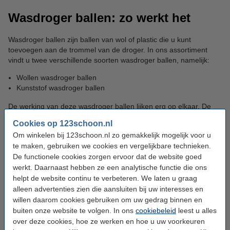
Wasdroger ballen: zo werkt het
Wasdroger ballen zijn ballen van wol of plastic die u kunt
toevoegen aan de trommel van de droger. In ons assortiment
vindt u twee verschillende soorten wasdroger ballen, namelijk:
Wollen wasdroger ballen
Kunststof wasdroger ballen
De werking van deze wasdroger ballen lijken erg op elkaar. De
wollen ballen zorgen voornamelijk voor een drogere was dankzij
Cookies op 123schoon.nl
de absorberende eigenschap van wol. Daarnaast werken wollen
Om winkelen bij 123schoon.nl zo gemakkelijk mogelijk voor u
drogerballen ook als natuurlijke wasverzachter door het heen-en-
te maken, gebruiken we cookies en vergelijkbare technieken.
weer kaatsen van de ballen in de droogtrommel.
De functionele cookies zorgen ervoor dat de website goed
werkt. Daarnaast hebben ze een analytische functie die ons
De kunststof wasdroger ballen zorgen voornamelijk voor minder
helpt de website continu te verbeteren. We laten u graag
gekreukt wasgoed. Daarnaast verkorten deze ook de droogtijd
alleen advertenties zien die aansluiten bij uw interesses en
dankzij de wrijving en weerkaatsing in de droogtrommel. De
willen daarom cookies gebruiken om uw gedrag binnen en
kunststof droogballen beschikken over spikes die uw wasgoed
buiten onze website te volgen. In ons
cookiebeleid
leest u alles
opkloppen. Hierdoor voelt uw wasgoed extra zacht aan en
over deze cookies, hoe ze werken en hoe u uw voorkeuren
worden kreukels vermindert.