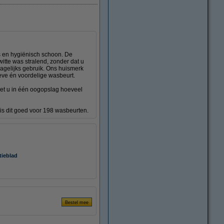
is en hygiënisch schoon. De
witte was stralend, zonder dat u
agelijks gebruik. Ons huismerk
ieve én voordelige wasbeurt.
iet u in één oogopslag hoeveel
l is dit goed voor 198 wasbeurten.
tieblad