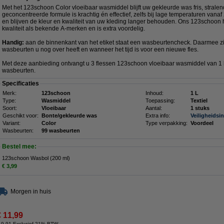
Met het 123schoon Color vloeibaar wasmiddel blijft uw gekleurde was fris, stral
geconcentreerde formule is krachtig én effectief, zelfs bij lage temperaturen vana
en blijven de kleur en kwaliteit van uw kleding langer behouden. Ons 123schoon 
kwaliteit als bekende A-merken en is extra voordelig.
Handig:
aan de binnenkant van het etiket staat een wasbeurtencheck. Daarmee z
wasbeurten u nog over heeft en wanneer het tijd is voor een nieuwe fles.
Met deze aanbieding ontvangt u 3 flessen 123schoon vloeibaar wasmiddel van 1 lit
wasbeurten.
Specificaties
Merk:
123schoon
Inhoud:
1 L
Type:
Wasmiddel
Toepassing:
Textiel
Soort:
Vloeibaar
Aantal:
1 stuks
Geschikt voor:
Bonte/gekleurde was
Extra info:
Veiligheidsi
Variant:
Color
Type verpakking:
Voordeel
Wasbeurten:
99 wasbeurten
Bestel mee:
123schoon Wasbol (200 ml)
€ 3,99
Morgen in huis
€ 11,99
 9,91 Exclusief 21% BTW