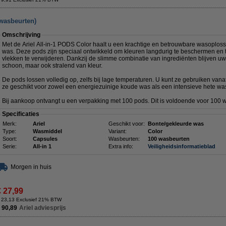
 wasbeurten)
Omschrijving
Met de Ariel All-in-1 PODS Color haalt u een krachtige en betrouwbare wasoploss
was. Deze pods zijn speciaal ontwikkeld om kleuren langdurig te beschermen en te
vlekken te verwijderen. Dankzij de slimme combinatie van ingrediënten blijven uw
schoon, maar ook stralend van kleur.
De pods lossen volledig op, zelfs bij lage temperaturen. U kunt ze gebruiken vanaf
ze geschikt voor zowel een energiezuinige koude was als een intensieve hete wa
Bij aankoop ontvangt u een verpakking met 100 pods. Dit is voldoende voor 100 
Specificaties
Merk:
Ariel
Geschikt voor:
Bonte/gekleurde was
Type:
Wasmiddel
Variant:
Color
Soort:
Capsules
Wasbeurten:
100 wasbeurten
Serie:
All-in 1
Extra info:
Veiligheidsinformatieblad
Morgen in huis
€ 27,99
 23,13 Exclusief 21% BTW
 90,89
Ariel adviesprijs