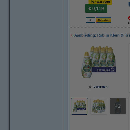
Per Wasbeurt
€ 0,119
€
Aanbieding: Robijn Klein & Kr
vergroten
3