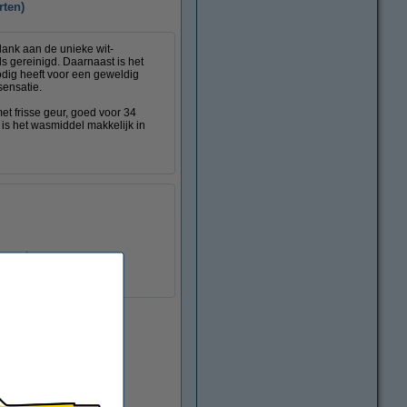
rten)
ank aan de unieke wit-
els gereinigd. Daarnaast is het
dig heeft voor een geweldig
sensatie.
t frisse geur, goed voor 34
is het wasmiddel makkelijk in
ormatie