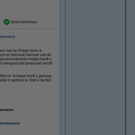
Direct leverbaar
beurten)
ur met de Robijn Klein &
mooi en behoudt hiermee ook de
 geconcentreerde middel heeft u
voor wasgoed dat gewassen wordt
65 ml. In totaal heeft u genoeg
jk in gebruik is. Ook is de fles
ensation
idsinformatie