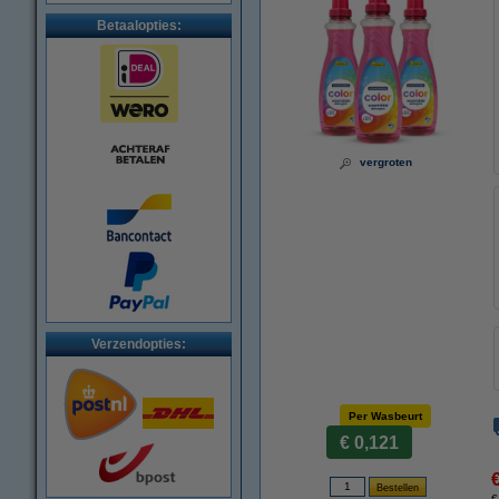
Betaalopties:
vergroten
Verzendopties:
Per Wasbeurt
€ 0,121
€