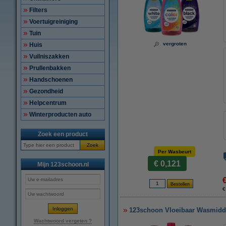
Filters
Voertuigreiniging
Tuin
vergroten
Huis
Vuilniszakken
Prullenbakken
Handschoenen
Gezondheid
Helpcentrum
Winterproducten auto
Zoek een product
Zoek
Per Wasbeurt
€ 0,121
Mijn 123schoon.nl
€
123schoon Vloeibaar Wasmiddel 
Wachtwoord vergeten ?