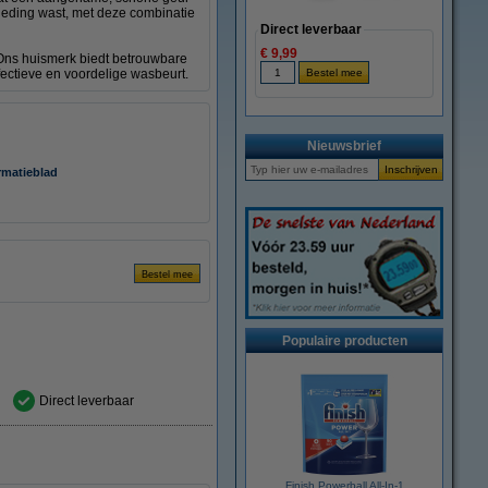
 kleding wast, met deze combinatie
Direct leverbaar
€ 9,99
. Ons huismerk biedt betrouwbare
ffectieve en voordelige wasbeurt.
Nieuwsbrief
rmatieblad
Populaire producten
Direct leverbaar
Finish Powerball All-In-1