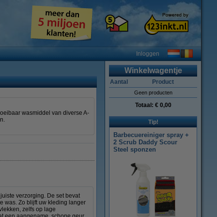
Inloggen
Winkelwagentje
Aantal
Product
Geen producten
Totaal:
€ 0,00
loeibaar wasmiddel van diverse A-
n.
Tip!
Barbecuereiniger spray +
2 Scrub Daddy Scour
Steel sponzen
uiste verzorging. De set bevat
 was. Zo blijft uw kleding langer
 vlekken, zelfs op lage
t laat een aangename, schone geur