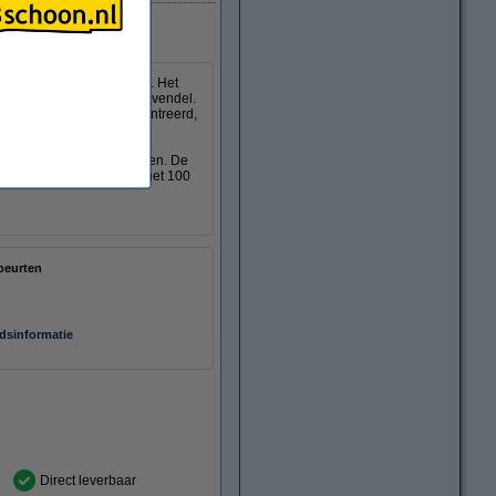
urten)
 wasmiddel Spa Sensation. Het
oliën van eucalyptus en lavendel.
 middel is zeer geconcentreerd,
 Hiermee draait u 19 wassen. De
 gerecycled plastic en is het 100
beurten
idsinformatie
Direct leverbaar