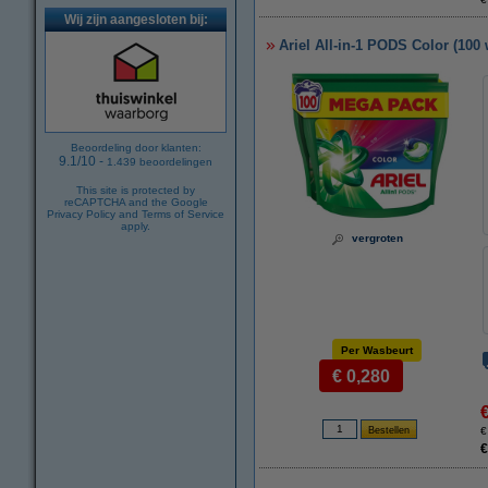
Wij zijn aangesloten bij:
Ariel All-in-1 PODS Color (100
Beoordeling door klanten:
9.1
/
10
-
1.439
beoordelingen
This site is protected by
reCAPTCHA and the Google
Privacy Policy
and
Terms of Service
apply.
vergroten
Per Wasbeurt
€ 0,280
€
€