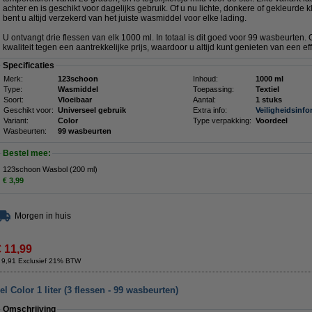
achter en is geschikt voor dagelijks gebruik. Of u nu lichte, donkere of gekleurde
bent u altijd verzekerd van het juiste wasmiddel voor elke lading.
U ontvangt drie flessen van elk 1000 ml. In totaal is dit goed voor 99 wasbeurten
kwaliteit tegen een aantrekkelijke prijs, waardoor u altijd kunt genieten van een e
Specificaties
Merk:
123schoon
Inhoud:
1000 ml
Type:
Wasmiddel
Toepassing:
Textiel
Soort:
Vloeibaar
Aantal:
1 stuks
Geschikt voor:
Universeel gebruik
Extra info:
Veiligheidsinfo
Variant:
Color
Type verpakking:
Voordeel
Wasbeurten:
99 wasbeurten
Bestel mee:
123schoon Wasbol (200 ml)
€ 3,99
Morgen in huis
€ 11,99
 9,91 Exclusief 21% BTW
Color 1 liter (3 flessen - 99 wasbeurten)
Omschrijving