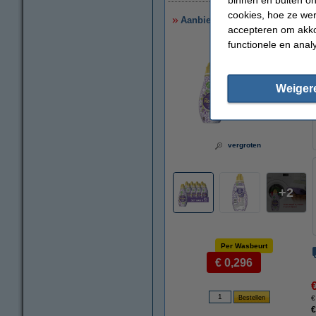
cookies, hoe ze we
Aanbieding: Robijn Klein & Kr
accepteren om akko
functionele en anal
Weiger
vergroten
2
Per Wasbeurt
€ 0,296
€
€