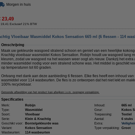
Morgen in huis
€ 23,49
 19,41 Exclusief 21% BTW
achtig Vloeibaar Wasmiddel Kokos Sensation 665 ml (6 flessen - 114 was
Omschrijving
Maak uw gekleurde wasgoed stralend schoon en geniet van een heerlijke kokosge
Krachtig vloeibaar wasmiddel Kokos Sensation. Robijn houdt uw wasgoed lang 
kleuren, zodat uw wasgoed na het wassen weer oogt als nieuw. Dankzij het extra
minder wasmiddel nodig voor een stralend schone was. Het middel is geschikt 
op temperaturen tot 60 graden.
Ontvang met dank aan deze aanbieding 6 flessen. Elke fles heeft een inhoud van 6
wasmiddel voor 114 wasbeurten. De fles is zo ontworpen dat het niet lekt en makkeli
100% recyclebaar.
Getoonde afbeelding van het product kan afwijken i.v.m. overgang verpakking.
Specificaties
Merk:
Robijn
Inhoud:
665 ml
Type:
Wasmiddel
Geur:
Kokos S
Soort:
Vloeibaar
Toepassing:
Textiel
Serie:
Klein & Krachtig
Aantal:
6 stuks
Geschikt voor:
Bonte/gekleurde was
Extra:
Veilighe
Variant:
Kokos Sensation
Type verpakking:
Groot
Wasbeurten:
114 wasbeurten