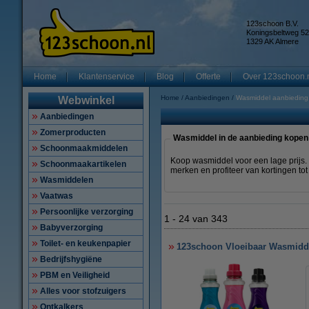
123schoon B.V.
Koningsbeltweg 52
1329 AK Almere
Home
Klantenservice
Blog
Offerte
Over 123schoon.
Home
Aanbiedingen
Wasmiddel aanbieding
Webwinkel
Aanbiedingen
Zomerproducten
Wasmiddel in de aanbieding kopen
Schoonmaakmiddelen
Koop wasmiddel voor een lage prijs.
Schoonmaakartikelen
merken en profiteer van kortingen tot
Wasmiddelen
Vaatwas
Persoonlijke verzorging
1
-
24
van
343
Babyverzorging
Toilet- en keukenpapier
123schoon Vloeibaar Wasmiddel 
Bedrijfshygiëne
PBM en Veiligheid
Alles voor stofzuigers
Ontkalkers