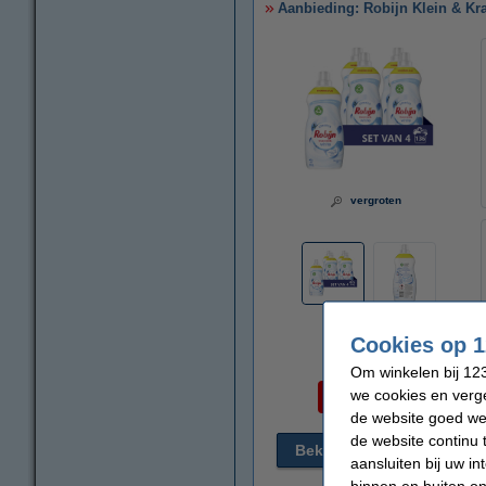
Aanbieding: Robijn Klein & Kra
vergroten
Cookies op 1
Om winkelen bij 123
Per Wasbeurt
we cookies en verge
€ 0,265
de website goed wer
de website continu 
Bekijk alternatieven
€
aansluiten bij uw i
€
binnen en buiten on