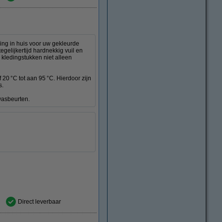
ing in huis voor uw gekleurde
gelijkertijd hardnekkig vuil en
 kledingstukken niet alleen
 20 °C tot aan 95 °C. Hierdoor zijn
s.
wasbeurten.
Direct leverbaar