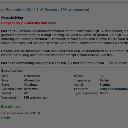
ar Wasmiddel Wit 1 L (6 flessen - 198 wasbeurten)
Omschrijving
Bespaar
55,2%
met ons huismerk
Met het 123schoon vloeibaar wasmiddel voor de witte was blijft uw was helder, fr
geconcentreerde formule reinigt krachtig en werkt al vanaf 20 graden. Zo blijft uw 
onnodig veel energie verbruikt. Dit maakt het wasmiddel een slimme keuze voor d
combineert kwaliteit met een scherpe prijs, zodat u verzekerd bent van een effect
Handig
: aan de binnenkant van het etiket staat een wasbeurtencheck. Daarmee z
wasbeurten u nog over heeft en wanneer het tijd is voor een nieuwe fles.
Met deze aanbieding ontvangt u 6 flessen, elk met een inhoud van 1 liter. In totaa
Specificaties
Merk:
123schoon
Inhoud:
6 L
Type:
Wasmiddel
Toepassing:
Textiel
Soort:
Vloeibaar
Aantal:
6 stuks
Geschikt voor:
Witte was
Extra info:
Veiligheidsinforma
Variant:
Wit
Type verpakking:
Groot
Wasbeurten:
198 wasbeurten
Bestel mee:
123schoon Wasbol (200 ml)
€ 3,99