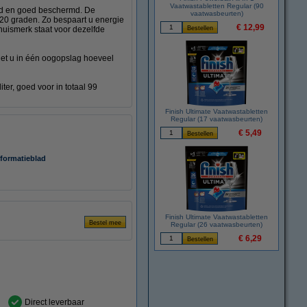
Vaatwastabletten Regular (90
end en goed beschermd. De
vaatwasbeurten)
f 20 graden. Zo bespaart u energie
€ 12,99
huismerk staat voor dezelfde
iet u in één oogopslag hoeveel
er, goed voor in totaal 99
Finish Ultimate Vaatwastabletten
Regular (17 vaatwasbeurten)
€ 5,49
nformatieblad
Finish Ultimate Vaatwastabletten
Regular (26 vaatwasbeurten)
€ 6,29
Direct leverbaar