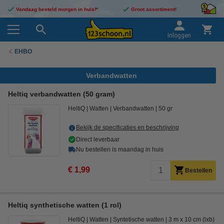
Vandaag besteld morgen in huis!*
Groot assortiment!
Inloggen
EHBO
Verbandwatten
Heltiq verbandwatten (50 gram)
HeltiQ
Watten
Verbandwatten
50 gr
Bekijk de specificaties en beschrijving
Direct leverbaar
Nu bestellen is maandag in huis
€ 1,99
Bestellen
Heltiq synthetische watten (1 rol)
HeltiQ
Watten
Syntetische watten
3 m x 10 cm (lxb)