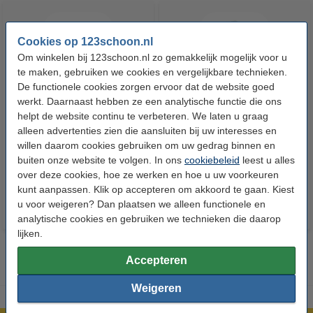
Cookies op 123schoon.nl
Om winkelen bij 123schoon.nl zo gemakkelijk mogelijk voor u
te maken, gebruiken we cookies en vergelijkbare technieken.
De functionele cookies zorgen ervoor dat de website goed
werkt. Daarnaast hebben ze een analytische functie die ons
Aanbieding: 20 rollen
Aanbieding: Pampers
helpt de website continu te verbeteren. We laten u graag
Vuilniszakken 60 liter | 20
billendoekjes Fresh Clean 12 x
alleen advertenties zien die aansluiten bij uw interesses en
zakken per rol | LDPE | Grijs |
52 stuks (624 doekjes)
willen daarom cookies gebruiken om uw gedrag binnen en
buiten onze website te volgen. In ons
123schoon
cookiebeleid
leest u alles
€ 47,50
€ 16,99
Inclusief 21% BTW
Inclusief 21% BTW
over deze cookies, hoe ze werken en hoe u uw voorkeuren
kunt aanpassen. Klik op accepteren om akkoord te gaan. Kiest
u voor weigeren? Dan plaatsen we alleen functionele en
analytische cookies en gebruiken we technieken die daarop
lijken.
Accepteren
Weigeren