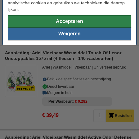
Direct leverbaar
analytische cookies en gebruiken we technieken die daarop
Morgen in huis
lijken.
Per Wasbeurt
€ 0,292
Accepteren
€ 17,49
Bestellen
Weigeren
Aanbieding: Ariel Vloeibaar Wasmiddel Touch Of Lenor
Unstoppables 1575 ml (4 flessen - 140 wasbeurten)
Ariel
Wasmiddel
Vloeibaar
Universeel gebruik
Bekijk de specificaties en beschrijving
Direct leverbaar
Morgen in huis
Per Wasbeurt
€ 0,282
€ 39,49
Bestellen
Aanbieding: Ariel Vloeibaar Wasmiddel Active Odor Defense