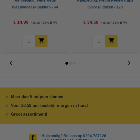
Aanbieding: Witte Reus
Aanbieding: Fleuril Renew Caps
Waspoeder (4 pakken - 64
Color (8 dozen - 120
wasbeurten)
wasbeurten)
€ 14,99
€ 34,50
Inclusief 21% BTW
Inclusief 21% BTW
Meer dan 5 miljoen klanten!
Voor 23.59 uur besteld, morgen in huis!
Groot assortiment!
Hulp nodig? Bel ons op 0294-787126