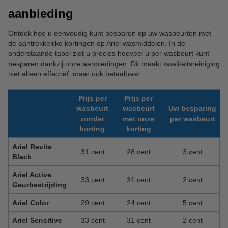
aanbieding
Ontdek hoe u eenvoudig kunt besparen op uw wasbeurten met
de aantrekkelijke kortingen op Ariel wasmiddelen. In de
onderstaande tabel ziet u precies hoeveel u per wasbeurt kunt
besparen dankzij onze aanbiedingen. Dit maakt kwaliteitsreiniging
niet alleen effectief, maar ook betaalbaar.
Prijs per
Prijs per
wasbeurt
wasbeurt
Uw besparing
zonder
met onze
per wasbeurt
korting
korting
Ariel Revita
31 cent
28 cent
3 cent
Black
Ariel Active
33 cent
31 cent
2 cent
Geurbestrijding
Ariel Color
29 cent
24 cent
5 cent
Ariel Sensitive
33 cent
31 cent
2 cent