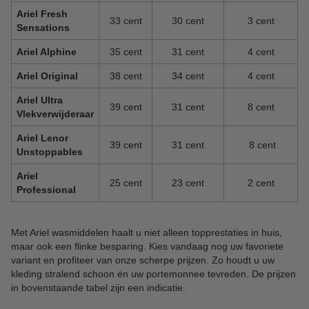
Ariel Fresh
33 cent
30 cent
3 cent
Sensations
Ariel Alphine
35 cent
31 cent
4 cent
Ariel Original
38 cent
34 cent
4 cent
Ariel Ultra
39 cent
31 cent
8 cent
Vlekverwijderaar
Ariel Lenor
39 cent
31 cent
8 cent
Unstoppables
Ariel
25 cent
23 cent
2 cent
Professional
Met Ariel wasmiddelen haalt u niet alleen topprestaties in huis,
maar ook een flinke besparing. Kies vandaag nog uw favoriete
variant en profiteer van onze scherpe prijzen. Zo houdt u uw
kleding stralend schoon én uw portemonnee tevreden. De prijzen
in bovenstaande tabel zijn een indicatie.