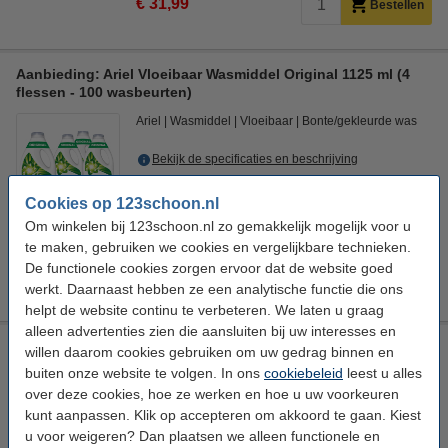
€ 31,99
Bestellen
Aanbieding: Ariel Vloeibaar Wasmiddel Original 1125 ml (4
flessen - 100 wasbeurten)
Ariel
Wasmiddel
Vloeibaar
Bonte/gekleurde was
Bekijk de specificaties en beschrijving
Direct leverbaar
Cookies op 123schoon.nl
Morgen in huis
Om winkelen bij 123schoon.nl zo gemakkelijk mogelijk voor u
Per Wasbeurt
€ 0,270
te maken, gebruiken we cookies en vergelijkbare technieken.
De functionele cookies zorgen ervoor dat de website goed
€ 26,99
Bestellen
werkt. Daarnaast hebben ze een analytische functie die ons
helpt de website continu te verbeteren. We laten u graag
alleen advertenties zien die aansluiten bij uw interesses en
Aanbieding: Ariel Vloeibaar Wasmiddel Touch Of Lenor
willen daarom cookies gebruiken om uw gedrag binnen en
Unstoppables 900 ml (3 flessen - 60 wasbeurten)
buiten onze website te volgen. In ons
cookiebeleid
leest u alles
over deze cookies, hoe ze werken en hoe u uw voorkeuren
Ariel
Wasmiddel
Vloeibaar
Universeel gebruik
kunt aanpassen. Klik op accepteren om akkoord te gaan. Kiest
Bekijk de specificaties en beschrijving
u voor weigeren? Dan plaatsen we alleen functionele en