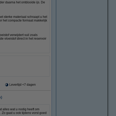
jder daarna het ontdooide ijs. De
het sterke materiaal schraapt u het
or het compacte formaat makkelijk
eistof verwijdert vuil zoals
e vloeistof direct in het reservoir
Levertijd <7 dagen
k)
t alles wat u nodig heeft om
. Zo gaat u ook tijdens vorst goed