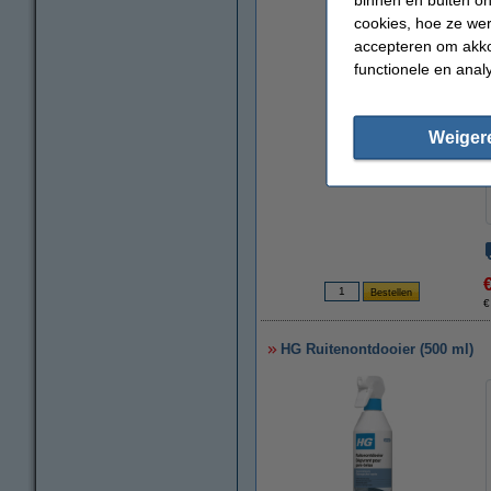
cookies, hoe ze we
accepteren om akko
functionele en anal
Weiger
vergroten
€
HG Ruitenontdooier (500 ml)