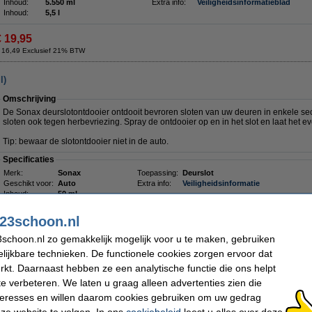
Inhoud:
5.550 ml
Extra info:
Veiligheidsinformatieblad
Inhoud:
5,5 l
€ 19,95
 16,49 Exclusief 21% BTW
l)
Omschrijving
De Sonax deurslotontdooier ontdooit bevroren sloten van uw deuren in enkele s
sloten ook tegen herbevriezing. Spray de ontdooier op en in het slot en laat het ev
Tip: bewaar de slotontdooier niet in de auto.
Specificaties
Merk:
Sonax
Toepassing:
Deurslot
Geschikt voor:
Auto
Extra info:
Veiligheidsinformatie
Inhoud:
50 ml
23schoon.nl
Dit product mag maximaal 1 keer besteld worden.
Morgen in huis
schoon.nl zo gemakkelijk mogelijk voor u te maken, gebruiken
lijkbare technieken. De functionele cookies zorgen ervoor dat
€ 3,79
kt. Daarnaast hebben ze een analytische functie die ons helpt
 3,13 Exclusief 21% BTW
te verbeteren. We laten u graag alleen advertenties zien die
nteresses en willen daarom cookies gebruiken om uw gedrag
ton
ze website te volgen. In ons
cookiebeleid
leest u alles over deze