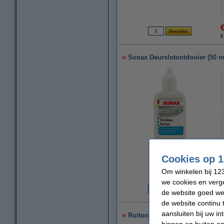
€
Sonax Deurslotontdooier (50 m
vergroten
Cookies op 1
Om winkelen bij 123
we cookies en verge
de website goed wer
€
de website continu 
aansluiten bij uw i
Ruitontdooier | 500 ml | Protec
binnen en buiten on