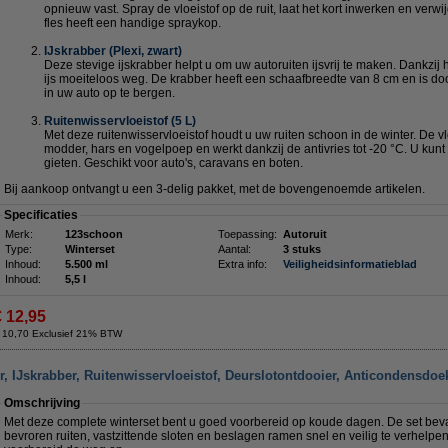
opnieuw vast. Spray de vloeistof op de ruit, laat het kort inwerken en verwi
fles heeft een handige spraykop.
IJskrabber (Plexi, zwart)
Deze stevige ijskrabber helpt u om uw autoruiten ijsvrij te maken. Dankzij 
ijs moeiteloos weg. De krabber heeft een schaafbreedte van 8 cm en is do
in uw auto op te bergen.
Ruitenwisservloeistof (5 L)
Met deze ruitenwisservloeistof houdt u uw ruiten schoon in de winter. De vlo
modder, hars en vogelpoep en werkt dankzij de antivries tot -20 °C. U kunt d
gieten. Geschikt voor auto's, caravans en boten.
Bij aankoop ontvangt u een 3-delig pakket, met de bovengenoemde artikelen.
Specificaties
Merk:
123schoon
Toepassing:
Autoruit
Type:
Winterset
Aantal:
3 stuks
Inhoud:
5.500 ml
Extra info:
Veiligheidsinformatieblad
Inhoud:
5,5 l
€ 12,95
 10,70 Exclusief 21% BTW
er, IJskrabber, Ruitenwisservloeistof, Deurslotontdooier, Anticondensdoe
Omschrijving
Met deze complete winterset bent u goed voorbereid op koude dagen. De set beva
bevroren ruiten, vastzittende sloten en beslagen ramen snel en veilig te verhelpen