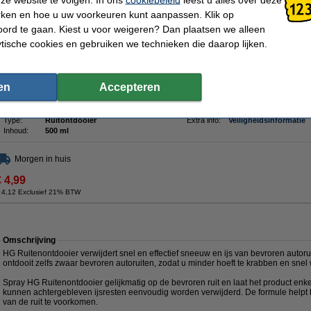
Omschrijving
rken en hoe u uw voorkeuren kunt aanpassen. Klik op
Last van bevroren ruiten of spiegels? Gebruik deze Protecton ruitontdooier om sn
ord te gaan. Kiest u voor weigeren? Dan plaatsen we alleen
verdwijnt op deze manier eenvoudig. Het product zorgt er door de toegevoegde G
beschermlaagje op de ruit ontstaat, waarmee het bevriezen van autoruiten en sp
ytische cookies en gebruiken we technieken die daarop lijken.
wordt.
Hoe werkt deze ruitontdooier? Spray de vloeistof op de autoruit of spiegels, laat 
het ontdooide ijs. De fles, met handige sprayflacon, heeft een inhoud van 500 ml.
en
Accepteren
Specificaties
Merk:
Carpoint
Aantal:
1 stuks
Type:
Ruitontdooier
Extra info:
Veiligheidsinformatie
Inhoud:
500 ml
Morgen in huis
€ 4,99
 4,12 Exclusief 21% BTW
Omschrijving
HG Ruitenontdooier verwijdert snel en effectief sneeuw en ijs van bevroren autoru
ontdooit zelfs zwaar bevroren autoruiten, zodat u minder hoeft te krabben en snel
Spray HG Ruitenontdooier gelijkmatig op de bevroren ruit en laat het product e
kunnen achtergebleven ijsresten eenvoudig worden verwijderd. De formule helpt 
van de ruit te voorkomen.