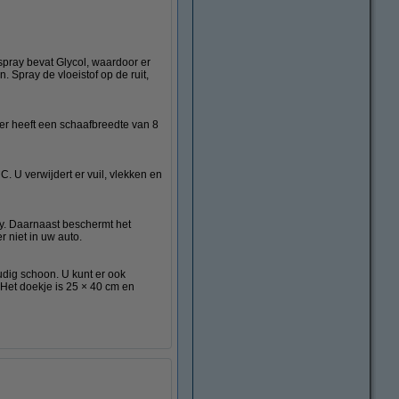
 spray bevat Glycol, waardoor er
 Spray de vloeistof op de ruit,
ber heeft een schaafbreedte van 8
°C. U verwijdert er vuil, vlekken en
y. Daarnaast beschermt het
r niet in uw auto.
dig schoon. U kunt er ook
et doekje is 25 × 40 cm en