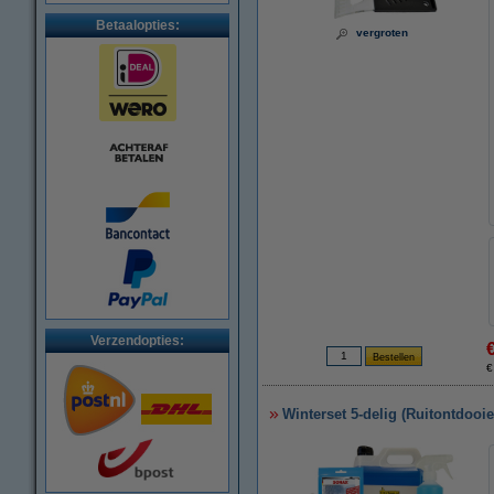
Betaalopties:
vergroten
Verzendopties:
€
Winterset 5-delig (Ruitontdooi