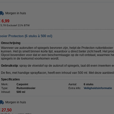
Morgen in huis
€ 6,99
 5,78 Exclusief 21% BTW
oier Protecton (6 stuks à 500 ml)
Omschrijving
Wanneer uw autoruiten of spiegels bevroren zijn, helpt de Protecton ruitontdooie
kunnen. Het ijs smelt binnen korte tijd, waardoor u direct beter zicht heeft. Het p
Glycol bovendien voor dat er een beschermlaagje op de ruit ontstaat, waarmee he
spiegels in de toekomst voorkomen wordt.
Gebruikstip
: spray de vloeistof op de autoruit of spiegels, laat dit even inwerken 
De fles, met handige sprayflacon, heeft een inhoud van 500 ml. Met deze aanbiedi
Specificaties
Merk:
Carpoint
Aantal:
6 stuks
Type:
Ruitontdooier
Extra info:
Veiligheidsinformatie
Inhoud:
500 ml
Morgen in huis
€ 27,50