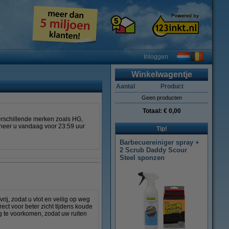
Inloggen
Winkelwagentje
Aantal
Product
Geen producten
Totaal:
€ 0,00
verschillende merken zoals HG,
nneer u vandaag voor 23:59 uur
Tip!
Barbecuereiniger spray +
2 Scrub Daddy Scour
Steel sponzen
ij, zodat u vlot en veilig op weg
rect voor beter zicht tijdens koude
g te voorkomen, zodat uw ruiten