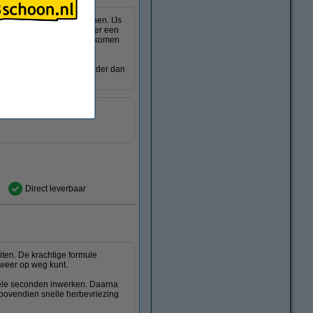
el weer de weg op te kunnen. IJs
lycol bovendien voor dat er een
iegels in de toekomst voorkomen
dit even inwerken en verwijder dan
Direct leverbaar
iten. De krachtige formule
 weer op weg kunt.
nkele seconden inwerken. Daarna
bovendien snelle herbevriezing