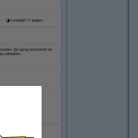
Levertijd <7 dagen
econden. De spray beschermt de
en intrekken.
Direct leverbaar