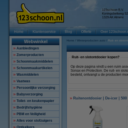
123schoon B.V.
Koningsbeltweg 52
1329 AK Almere
Home
Klantenservice
Blog
Offerte
Over 123schoon.
Home
Winterproducten auto
Ruit- en sloton
Webwinkel
Aanbiedingen
Zomerproducten
Ruit- en slotontdooier kopen?
Schoonmaakmiddelen
Op deze pagina vindt u een ruim asso
Schoonmaakartikelen
Sonax en Protection. De ruit- en slo
Wasmiddelen
besteld, ontvangt u de producten mor
Vaatwas
Persoonlijke verzorging
Babyverzorging
Ruitenontdooier | De-icer | 50
Toilet- en keukenpapier
Bedrijfshygiëne
PBM en Veiligheid
Alles voor stofzuigers
Ontkalkers