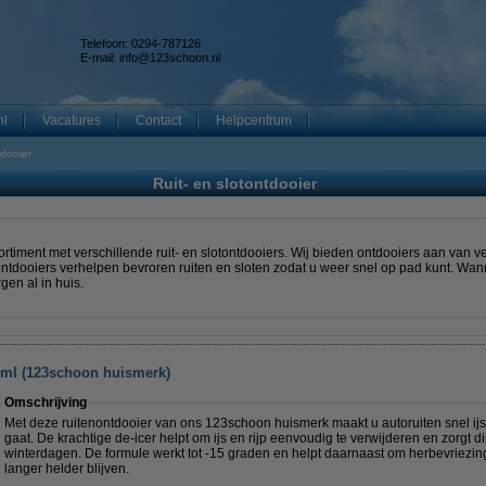
Telefoon: 0294-787126
E-mail:
info@123schoon.nl
nl
Vacatures
Contact
Helpcentrum
tdooier
Ruit- en slotontdooier
rtiment met verschillende ruit- en slotontdooiers. Wij bieden ontdooiers aan van 
tontdooiers verhelpen bevroren ruiten en sloten zodat u weer snel op pad kunt. Wa
gen al in huis.
0 ml (123schoon huismerk)
Omschrijving
Met deze ruitenontdooier van ons 123schoon huismerk maakt u autoruiten snel ijsvr
gaat. De krachtige de-icer helpt om ijs en rijp eenvoudig te verwijderen en zorgt di
winterdagen. De formule werkt tot -15 graden en helpt daarnaast om herbevriezin
langer helder blijven.