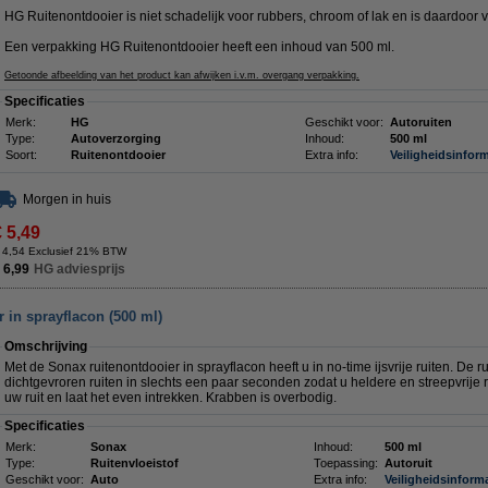
HG Ruitenontdooier is niet schadelijk voor rubbers, chroom of lak en is daardoor v
Een verpakking HG Ruitenontdooier heeft een inhoud van 500 ml.
Getoonde afbeelding van het product kan afwijken i.v.m. overgang verpakking.
Specificaties
Merk:
HG
Geschikt voor:
Autoruiten
Type:
Autoverzorging
Inhoud:
500 ml
Soort:
Ruitenontdooier
Extra info:
Veiligheidsinform
Morgen in huis
€ 5,49
 4,54 Exclusief 21% BTW
 6,99
HG adviesprijs
r in sprayflacon (500 ml)
Omschrijving
Met de Sonax ruitenontdooier in sprayflacon heeft u in no-time ijsvrije ruiten. De r
dichtgevroren ruiten in slechts een paar seconden zodat u heldere en streepvrije r
uw ruit en laat het even intrekken. Krabben is overbodig.
Specificaties
Merk:
Sonax
Inhoud:
500 ml
Type:
Ruitenvloeistof
Toepassing:
Autoruit
Geschikt voor:
Auto
Extra info:
Veiligheidsinform