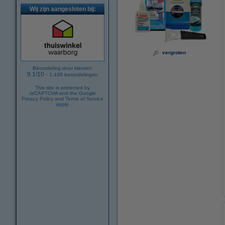
Wij zijn aangesloten bij:
vergroten
Beoordeling door klanten:
9.1
/
10
-
1.439
beoordelingen
This site is protected by
reCAPTCHA and the Google
Privacy Policy
and
Terms of Service
apply.