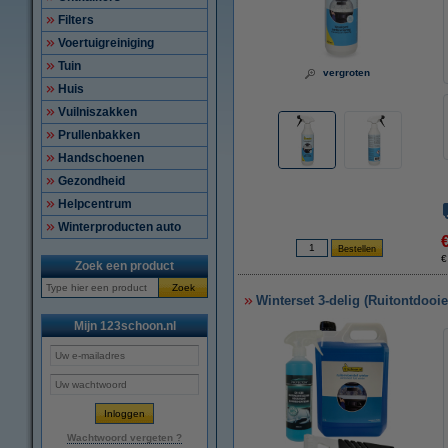
Filters
Voertuigreiniging
Tuin
vergroten
Huis
Vuilniszakken
Prullenbakken
Handschoenen
Gezondheid
Helpcentrum
Winterproducten auto
€
Zoek een product
Zoek
Winterset 3-delig (Ruitontdooie
Mijn 123schoon.nl
Wachtwoord vergeten ?