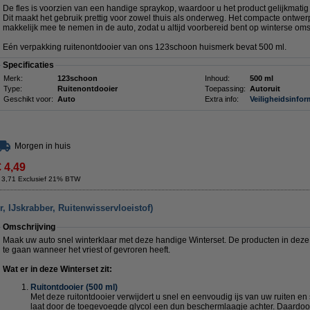
De fles is voorzien van een handige spraykop, waardoor u het product gelijkmatig 
Dit maakt het gebruik prettig voor zowel thuis als onderweg. Het compacte ontwerp 
makkelijk mee te nemen in de auto, zodat u altijd voorbereid bent op winterse o
Eén verpakking ruitenontdooier van ons 123schoon huismerk bevat 500 ml.
Specificaties
Merk:
123schoon
Inhoud:
500 ml
Type:
Ruitenontdooier
Toepassing:
Autoruit
Geschikt voor:
Auto
Extra info:
Veiligheidsinfor
Morgen in huis
€ 4,49
 3,71 Exclusief 21% BTW
r, IJskrabber, Ruitenwisservloeistof)
Omschrijving
Maak uw auto snel winterklaar met deze handige Winterset. De producten in deze
te gaan wanneer het vriest of gevroren heeft.
Wat er in deze Winterset zit:
Ruitontdooier (500 ml)
Met deze ruitontdooier verwijdert u snel en eenvoudig ijs van uw ruiten en
laat door de toegevoegde glycol een dun beschermlaagje achter. Daardoor