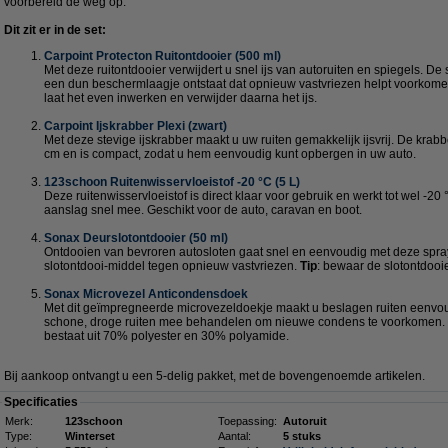
voorbereid de weg op.
Dit zit er in de set:
Carpoint Protecton Ruitontdooier (500 ml)
Met deze ruitontdooier verwijdert u snel ijs van autoruiten en spiegels. De
een dun beschermlaagje ontstaat dat opnieuw vastvriezen helpt voorkomen.
laat het even inwerken en verwijder daarna het ijs.
Carpoint Ijskrabber Plexi (zwart)
Met deze stevige ijskrabber maakt u uw ruiten gemakkelijk ijsvrij. De krab
cm en is compact, zodat u hem eenvoudig kunt opbergen in uw auto.
123schoon Ruitenwisservloeistof -20 °C (5 L)
Deze ruitenwisservloeistof is direct klaar voor gebruik en werkt tot wel -20 
aanslag snel mee. Geschikt voor de auto, caravan en boot.
Sonax Deurslotontdooier (50 ml)
Ontdooien van bevroren autosloten gaat snel en eenvoudig met deze spra
slotontdooi-middel tegen opnieuw vastvriezen.
Tip
: bewaar de slotontdooie
Sonax Microvezel Anticondensdoek
Met dit geïmpregneerde microvezeldoekje maakt u beslagen ruiten eenvou
schone, droge ruiten mee behandelen om nieuwe condens te voorkomen. H
bestaat uit 70% polyester en 30% polyamide.
Bij aankoop ontvangt u een 5-delig pakket, met de bovengenoemde artikelen.
Specificaties
Merk:
123schoon
Toepassing:
Autoruit
Type:
Winterset
Aantal:
5 stuks