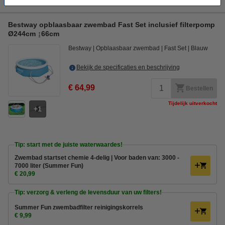
Bestway opblaasbaar zwembad Fast Set inclusief filterpomp
Ø244cm ↨66cm
Bestway
Opblaasbaar zwembad
Fast Set
Blauw
Bekijk de specificaties en beschrijving
€ 64,99
Bestellen
Tijdelijk uitverkocht
1
Tip: start met de juiste waterwaardes!
Zwembad startset chemie 4-delig | Voor baden van: 3000 -
7000 liter (Summer Fun)
€ 20,99
Tip: verzorg & verleng de levensduur van uw filters!
Summer Fun zwembadfilter reinigingskorrels
€ 9,99