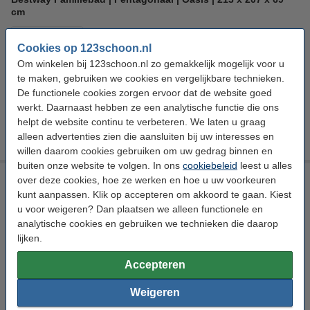
cm
Bestway
Familiezwembad
Pentagonaal oasis 213
Vanaf 6 jaar
Cookies op 123schoon.nl
Om winkelen bij 123schoon.nl zo gemakkelijk mogelijk voor u
Bekijk de specificaties en beschrijving
te maken, gebruiken we cookies en vergelijkbare technieken.
De functionele cookies zorgen ervoor dat de website goed
€ 39,99
Bestellen
werkt. Daarnaast hebben ze een analytische functie die ons
1
Tijdelijk uitverkocht
helpt de website continu te verbeteren. We laten u graag
alleen advertenties zien die aansluiten bij uw interesses en
willen daarom cookies gebruiken om uw gedrag binnen en
buiten onze website te volgen. In ons
cookiebeleid
leest u alles
Bestway Fast Set Zwembad | Rond | 244 x 61 cm
over deze cookies, hoe ze werken en hoe u uw voorkeuren
kunt aanpassen. Klik op accepteren om akkoord te gaan. Kiest
Bestway
Zwembad
Fast set 244
u voor weigeren? Dan plaatsen we alleen functionele en
Inclusief cartridgefilter en filter type I
analytische cookies en gebruiken we technieken die daarop
Bekijk de specificaties en beschrijving
lijken.
€ 54,99
Accepteren
Bestellen
Tijdelijk uitverkocht
Weigeren