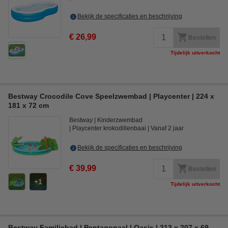
Bekijk de specificaties en beschrijving
€ 26,99
Bestellen
Tijdelijk uitverkocht
Bestway Crocodile Cove Speelzwembad | Playcenter | 224 x
181 x 72 cm
Bestway
Kinderzwembad
Playcenter krokodillenbaai
Vanaf 2 jaar
Bekijk de specificaties en beschrijving
€ 39,99
Bestellen
1
Tijdelijk uitverkocht
Bestway Familiebad | Pentagonaal | Oasis | 213 x 207 x 69