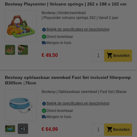
Bestway Playcenter | Volcano springs | 262 x 188 x 102 cm
Bestway
Kinderzwembad
Playcenter volcano springs 262
Vanaf 2 jaar
Bekijk de specificaties en beschrijving
Direct leverbaar
Morgen in huis
€ 49,50
Bestellen
Bestway opblaasbaar zwembad Fast Set inclusief filterpomp
Ø305cm ↨76cm
Bestway
Opblaasbaar zwembad
Fast Set
Blauw
Bekijk de specificaties en beschrijving
Direct leverbaar
Morgen in huis
1
€ 64,99
Bestellen