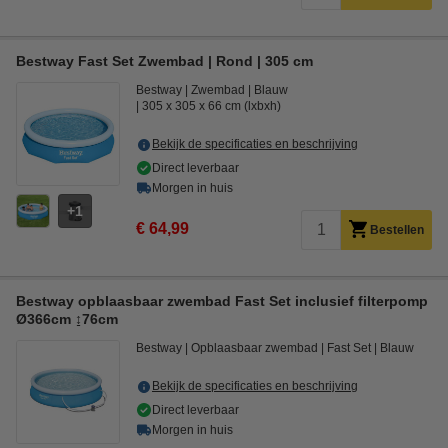
Bestway Fast Set Zwembad | Rond | 305 cm
Bestway
Zwembad
Blauw
305 x 305 x 66 cm (lxbxh)
Bekijk de specificaties en beschrijving
Direct leverbaar
Morgen in huis
1
€ 64,99
Bestellen
Bestway opblaasbaar zwembad Fast Set inclusief filterpomp
Ø366cm ↨76cm
Bestway
Opblaasbaar zwembad
Fast Set
Blauw
Bekijk de specificaties en beschrijving
Direct leverbaar
Morgen in huis