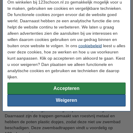
Om winkelen bij 123schoon.nl zo gemakkelijk mogelijk voor u
te maken, gebruiken we cookies en vergelijkbare technieken.
De functionele cookies zorgen ervoor dat de website goed
werkt. Daarnaast hebben ze een analytische functie die ons
helpt de website continu te verbeteren. We laten u graag
alleen advertenties zien die aansluiten bij uw interesses en
willen daarom cookies gebruiken om uw gedrag binnen en
buiten onze website te volgen. In ons
cookiebeleid
leest u alles
Afdekzeil zwembad
Opzetzwembaden
over deze cookies, hoe ze werken en hoe u uw voorkeuren
kunt aanpassen. Klik op accepteren om akkoord te gaan. Kiest
u voor weigeren? Dan plaatsen we alleen functionele en
analytische cookies en gebruiken we technieken die daarop
Veelgestelde vragen
lijken.
Welke zwembad trap is het beste?
Accepteren
Op zoek naar een zwembad trap van goede kwaliteit? Ga dan
Weigeren
voor een zwembad trap van Bestway. Deze trappen zijn voorzien
van een antislip laag, zodat ongelukjes minder snel gebeuren.
Daarnaast zijn de trappen gemaakt van roestvrij metaal en
hebben de poten plastic dopjes, zodat deze niet uw zwembad
beschadigen. Deze zwembadtrappen vindt u voordelig op