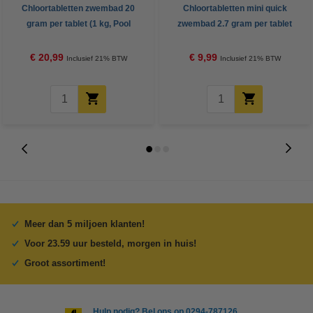
Chloortabletten zwembad 20
Chloortabletten mini quick
gram per tablet (1 kg, Pool
zwembad 2.7 gram per tablet
Power)
(500 gram, Pool Power)
€ 20,99
€ 9,99
Inclusief 21% BTW
Inclusief 21% BTW
Meer dan 5 miljoen klanten!
Voor 23.59 uur besteld, morgen in huis!
Groot assortiment!
Hulp nodig? Bel ons op 0294-787126