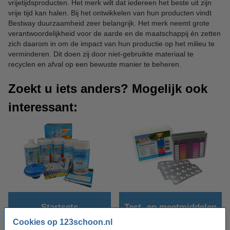
vrijetijdsproducten. Het merk wilt dat iedereen het beste uit zijn
vrije tijd kan halen. Bij het ontwikkelen van hun producten vindt
Bestway duurzaamheid zeer belangrijk. Het merk neemt grote
verantwoordelijkheid voor de aarde en de maatschappij én zetten
zich daarom in om de impact van hun productie op het milieu te
verminderen. Dit doen zij door niet-gebruikte materiaal te
recyclen en afval op een bewuste manier te beheren.
Zoekt u iets anders? Mogelijk ook
interessant:
Startsets
Test- en meetmiddelen
Cookies op 123schoon.nl