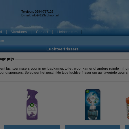
Telefoon: 0294-787126
E-mail:
info@123schoon.nl
nl
Vacatures
Contact
Helpcentrum
sers
Luchtverfrissers
age prijs
nt luchtverfrissers voor in uw badkamer, toilet, woonkamer of andere ruimte in huis
 voor dispensers. Selecteer het geschikte type luchtverfrisser om uw favoriete geur sn