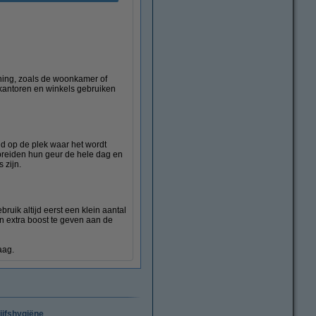
oning, zoals de woonkamer of
 kantoren en winkels gebruiken
end op de plek waar het wordt
spreiden hun geur de hele dag en
 zijn.
ruik altijd eerst een klein aantal
en extra boost te geven aan de
aag.
ijfshygiëne