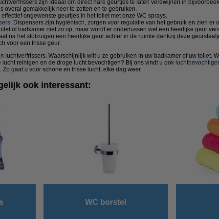
chtverfrissers zijn ideaal om direct nare geurtjes te laten verdwijnen in bijvoorb
es overal gemakkelijk neer te zetten en te gebruiken.
effectief ongewenste geurtjes in het toilet met onze WC sprays.
sers
: Dispensers zijn hygiënisch, zorgen voor regulatie van het gebruik en zien er o
 toilet of badkamer niet zo op, maar wordt er ondertussen wel een heerlijke geur ver
at na het stofzuigen een heerlijke geur achter in de ruimte dankzij deze geurstaafj
ch voor een frisse geur.
n luchtverfrissers. Waarschijnlijk wilt u ze gebruiken in uw badkamer of uw toilet. Wi
 lucht reinigen en de droge lucht bevochtigen? Bij ons vindt u ook
luchtbevochtige
. Zo gaat u voor schone en frisse lucht, elke dag weer.
elijk ook interessant:
s
WC borstel