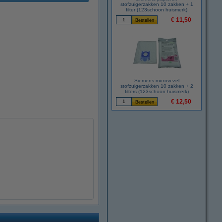
stofzuigerzakken 10 zakken + 1
filter (123schoon huismerk)
€ 11,50
Siemens microvezel
stofzuigerzakken 10 zakken + 2
filters (123schoon huismerk)
€ 12,50