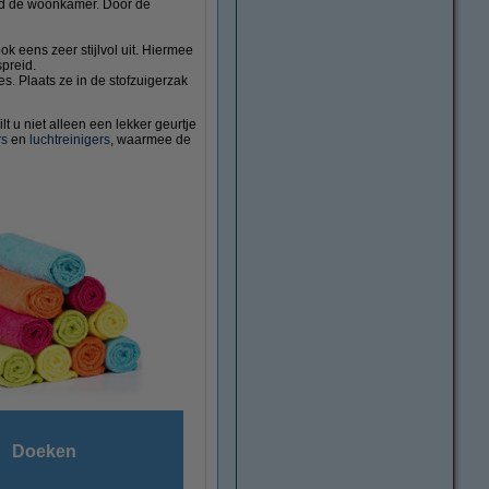
eeld de woonkamer. Door de
ok eens zeer stijlvol uit. Hiermee
spreid.
es. Plaats ze in de stofzuigerzak
lt u niet alleen een lekker geurtje
rs
en
luchtreinigers
, waarmee de
Doeken