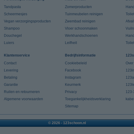
Tandpasta
Zomerproducten
Hand
Scheermesjes
Tuinmeubelen reinigen
Toile
Vegan verzorgingsproducten
Zwembad reinigen
Afva
Shampoo
Vloer schoonmaken
Vuil
Douchegel
Werkhandschoenen
Han
Luiers
Leifheit
Toile
Klantenservice
Bedrijfsinformatie
123s
Contact
Cookiebeleid
Over
Levering
Facebook
123in
Betaling
Instagram
123a
Garantie
Keurmerk
123l
Ruilen en retourneren
Privacy
123-
Algemene voorwaarden
Toegankelijkheidsverklaring
kabe
Sitemap
© 2026 - 123schoon.nl