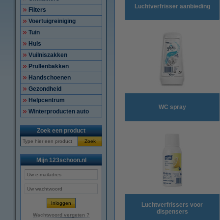
Luchtverfrisser aanbieding
Filters
Voertuigreiniging
Tuin
Huis
Vuilniszakken
Prullenbakken
Handschoenen
Gezondheid
Helpcentrum
WC spray
Winterproducten auto
Zoek een product
Zoek
Mijn 123schoon.nl
Luchtverfrissers voor
dispensers
Wachtwoord vergeten ?