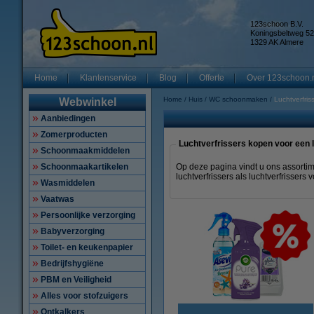
123schoon B.V.
Koningsbeltweg 52
1329 AK Almere
Home
Klantenservice
Blog
Offerte
Over 123schoon.
Home
Huis
WC schoonmaken
Luchtverfris
Webwinkel
Aanbiedingen
Zomerproducten
Luchtverfrissers kopen voor een l
Schoonmaakmiddelen
Schoonmaakartikelen
Op deze pagina vindt u ons assortime
luchtverfrissers als luchtverfrissers
Wasmiddelen
Vaatwas
Persoonlijke verzorging
Babyverzorging
Toilet- en keukenpapier
Bedrijfshygiëne
PBM en Veiligheid
Alles voor stofzuigers
Ontkalkers