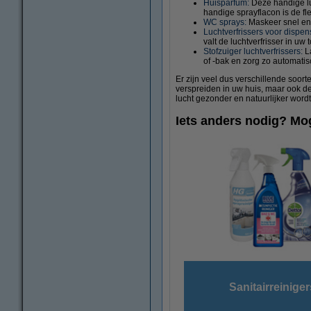
Huisparfum:
Deze handige lu
handige sprayflacon is de fl
WC sprays:
Maskeer snel en 
Luchtverfrissers voor dispen
valt de luchtverfrisser in uw
Stofzuiger luchtverfrissers:
La
of -bak en zorg zo automatis
Er zijn veel dus verschillende soorte
verspreiden in uw huis, maar ook de
lucht gezonder en natuurlijker wordt
Iets anders nodig? Mog
Sanitairreiniger