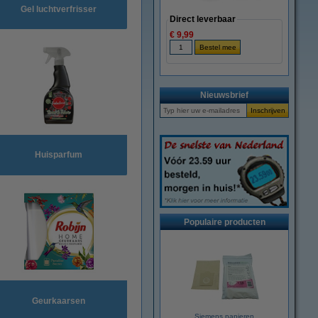
Gel luchtverfrisser
Direct leverbaar
€ 9,99
Nieuwsbrief
Huisparfum
Populaire producten
Geurkaarsen
Siemens papieren