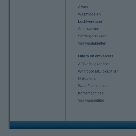
Afwas
Wasmiddelen
Luchtverfrisser
Auto wassen
Stofzuigerzakken
Vaatwastabletten
Filters en ontkalkers
AEG afzuigkapfilter
Whirlpool afzuigkapfilter
Ontkalkers
Waterfilter koelkast
Koffiemachines
Vaatwasserfilter