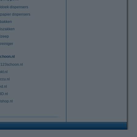
doek dispensers
tpapier dispensers
lbakken
niszakken
dzeep
treiniger
choon.nl
 123schoon.nl
kt.nl
ccu.nl
ed.nl
3D.nl
lshop.nl