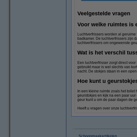
Veelgestelde vragen
Voor welke ruimtes is 
Luchtverfrissers worden al geruime 
badkamer. De luchtverfrissers zijn 
luchtverfrissers om ongewenste geu
Wat is het verschil tus
Een luchtverfrisser zorgt direct voo
gebruikt maar is wel slechts van ko
nacht. De stokjes staan in een open
Hoe kunt u geurstokje
In een kleine ruimte zoals het toile
geurstokjes en kijk na een paar uur
geur kunt u om de paar dagen de g
Heeft u vragen over onze luchtverfr
Schoonmaakartikelen