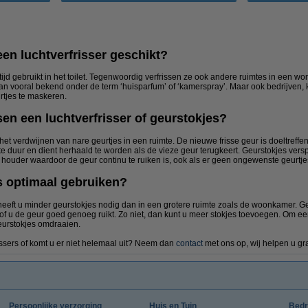
een luchtverfrisser geschikt?
tijd gebruikt in het toilet. Tegenwoordig verfrissen ze ook andere ruimtes in een w
dan vooral bekend onder de term ‘huisparfum’ of ‘kamerspray’. Maar ook bedrijven,
rtjes te maskeren.
sen een luchtverfrisser of geurstokjes?
r het verdwijnen van nare geurtjes in een ruimte. De nieuwe frisse geur is doeltreff
rte duur en dient herhaald te worden als de vieze geur terugkeert. Geurstokjes ver
 houder waardoor de geur continu te ruiken is, ook als er geen ongewenste geurtjes
s optimaal gebruiken?
t heeft u minder geurstokjes nodig dan in een grotere ruimte zoals de woonkamer. Geb
 of u de geur goed genoeg ruikt. Zo niet, dan kunt u meer stokjes toevoegen. Om e
eurstokjes omdraaien.
issers of komt u er niet helemaal uit? Neem dan
contact
met ons op, wij helpen u gr
Persoonlijke verzorging
Huis en Tuin
Bedr