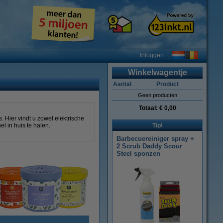
Inloggen
Winkelwagentje
Aantal
Product
Geen producten
Totaal:
€ 0,00
. Hier vindt u zowel elektrische
el in huis te halen.
Tip!
Barbecuereiniger spray +
2 Scrub Daddy Scour
Steel sponzen