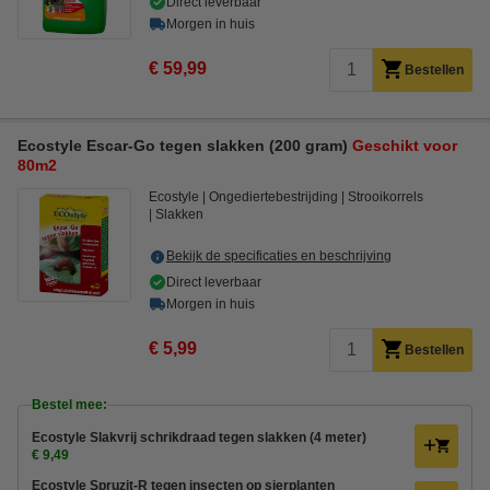
Direct leverbaar
Morgen in huis
€ 59,99
Bestellen
Ecostyle Escar-Go tegen slakken (200 gram)
Geschikt voor
80m2
Ecostyle
Ongediertebestrijding
Strooikorrels
Slakken
Bekijk de specificaties en beschrijving
Direct leverbaar
Morgen in huis
€ 5,99
Bestellen
Bestel mee:
Ecostyle Slakvrij schrikdraad tegen slakken (4 meter)
€ 9,49
Ecostyle Spruzit-R tegen insecten op sierplanten