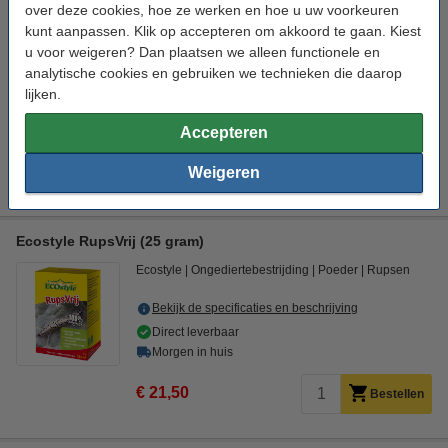
over deze cookies, hoe ze werken en hoe u uw voorkeuren
Ecostyle RupsVrij (3x 2,5 gram)
kunt aanpassen. Klik op accepteren om akkoord te gaan. Kiest
Ecostyle
Ongediertebestrijding
Poeder
Rupsen
u voor weigeren? Dan plaatsen we alleen functionele en
analytische cookies en gebruiken we technieken die daarop
Bekijk de specificaties en beschrijving
lijken.
Direct leverbaar
Morgen in huis
Accepteren
€ 11,99
Weigeren
Bestellen
Ecostyle RupsVrij (25 gram)
Ecostyle
Ongediertebestrijding
Poeder
Rupsen
Bekijk de specificaties en beschrijving
Direct leverbaar
Morgen in huis
€ 21,50
Bestellen