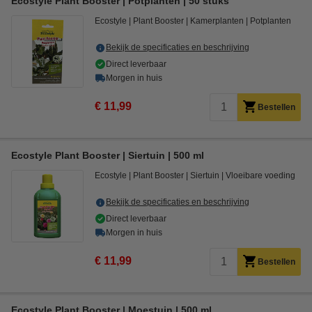
Ecostyle Plant Booster | Potplanten | 50 stuks
Ecostyle
Plant Booster
Kamerplanten
Potplanten
Bekijk de specificaties en beschrijving
Direct leverbaar
Morgen in huis
€ 11,99
Bestellen
Ecostyle Plant Booster | Siertuin | 500 ml
Ecostyle
Plant Booster
Siertuin
Vloeibare voeding
Bekijk de specificaties en beschrijving
Direct leverbaar
Morgen in huis
€ 11,99
Bestellen
Ecostyle Plant Booster | Moestuin | 500 ml