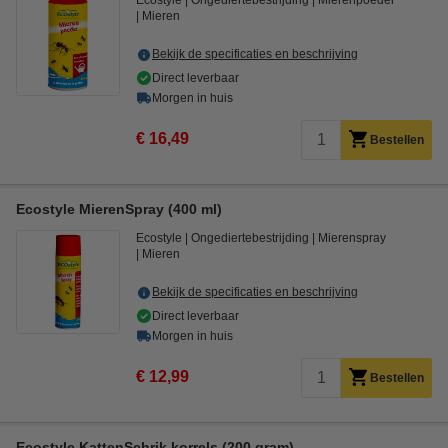
Ecostyle
Ongediertebestrijding
Mierenpoeder
Mieren
Bekijk de specificaties en beschrijving
Direct leverbaar
Morgen in huis
€ 16,49
Bestellen
Ecostyle MierenSpray (400 ml)
Ecostyle
Ongediertebestrijding
Mierenspray
Mieren
Bekijk de specificaties en beschrijving
Direct leverbaar
Morgen in huis
€ 12,99
Bestellen
Ecostyle KattenSchrik korrels (200 gram)