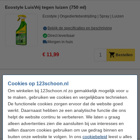
Ecostyle LuisVrij tegen luizen (750 ml)
Ecostyle
Ongediertebestrijding
Spray
Luizen
Bekijk de specificaties en beschrijving
Direct leverbaar
Morgen in huis
€ 11,99
Bestellen
Ecostyle LuisVrij tegen luizen op rozen (750 ml)
Cookies op 123schoon.nl
Ecostyle
Ongediertebestrijding
Spray
Luizen
Om winkelen bij 123schoon.nl zo gemakkelijk mogelijk voor u
te maken, gebruiken we cookies en vergelijkbare technieken.
Bekijk de specificaties en beschrijving
De functionele cookies zorgen ervoor dat de website goed
Direct leverbaar
werkt. Daarnaast hebben ze een analytische functie die ons
Morgen in huis
helpt de website continu te verbeteren. We laten u graag
alleen advertenties zien die aansluiten bij uw interesses en
€ 11,99
Bestellen
willen daarom cookies gebruiken om uw gedrag binnen en
buiten onze website te volgen. In ons
cookiebeleid
leest u alles