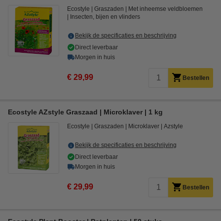
Ecostyle
Graszaden
Met inheemse veldbloemen
Insecten, bijen en vlinders
Bekijk de specificaties en beschrijving
Direct leverbaar
Morgen in huis
€ 29,99
Bestellen
Ecostyle AZstyle Graszaad | Microklaver | 1 kg
Ecostyle
Graszaden
Microklaver
Azstyle
Bekijk de specificaties en beschrijving
Direct leverbaar
Morgen in huis
€ 29,99
Bestellen