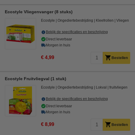
Ecostyle Vliegenvanger (8 stuks)
Ecostyle
Ongediertebestrijding
Kleefrollen
Vliegen
Bekijk de specificaties en beschrijving
Direct leverbaar
Morgen in huis
€ 4,99
Bestellen
Ecostyle Fruitvliegval (1 stuk)
Ecostyle
Ongediertebestrijding
Lokval
fruitvliegen
Bekijk de specificaties en beschrijving
Direct leverbaar
Morgen in huis
€ 8,99
Bestellen