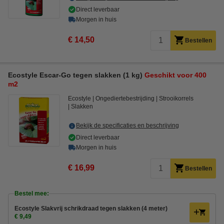
Direct leverbaar
Morgen in huis
€ 14,50
Bestellen
Ecostyle Escar-Go tegen slakken (1 kg)
Geschikt voor 400
m2
Ecostyle
Ongediertebestrijding
Strooikorrels
Slakken
Bekijk de specificaties en beschrijving
Direct leverbaar
Morgen in huis
€ 16,99
Bestellen
Bestel mee:
Ecostyle Slakvrij schrikdraad tegen slakken (4 meter)
€ 9,49