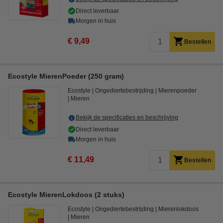
Direct leverbaar
Morgen in huis
€ 9,49
Bestellen
Ecostyle MierenPoeder (250 gram)
Ecostyle
Ongediertebestrijding
Mierenpoeder
Mieren
Bekijk de specificaties en beschrijving
Direct leverbaar
Morgen in huis
€ 11,49
Bestellen
Ecostyle MierenLokdoos (2 stuks)
Ecostyle
Ongediertebestrijding
Mierenlokdoos
Mieren