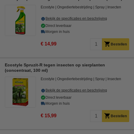
Ecostyle
Ongediertebestrijding
Spray
Insecten
Bekijk de specificaties en beschrijving
Direct leverbaar
Morgen in huis
€ 14,99
Bestellen
Ecostyle Spruzit-R tegen insecten op sierplanten
(concentraat, 100 ml)
Ecostyle
Ongediertebestrijding
Spray
Insecten
Bekijk de specificaties en beschrijving
Direct leverbaar
Morgen in huis
€ 15,99
Bestellen