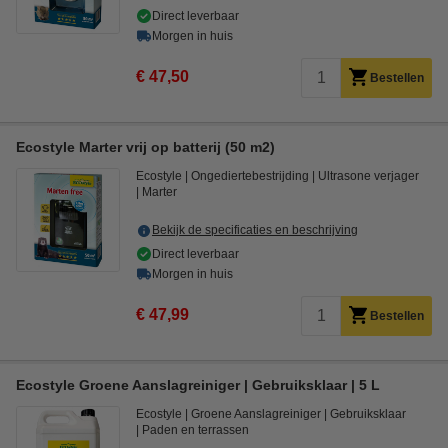
Direct leverbaar
Morgen in huis
€ 47,50
Bestellen
Ecostyle Marter vrij op batterij (50 m2)
Ecostyle
Ongediertebestrijding
Ultrasone verjager
Marter
Bekijk de specificaties en beschrijving
Direct leverbaar
Morgen in huis
€ 47,99
Bestellen
Ecostyle Groene Aanslagreiniger | Gebruiksklaar | 5 L
Ecostyle
Groene Aanslagreiniger
Gebruiksklaar
Paden en terrassen