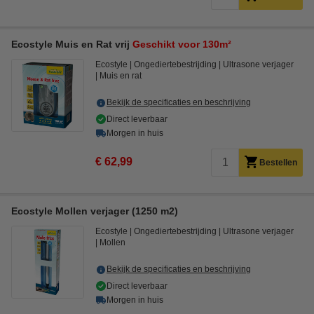
Ecostyle Muis en Rat vrij
Geschikt voor 130m²
Ecostyle
Ongediertebestrijding
Ultrasone verjager
Muis en rat
Bekijk de specificaties en beschrijving
Direct leverbaar
Morgen in huis
€ 62,99
Bestellen
Ecostyle Mollen verjager (1250 m2)
Ecostyle
Ongediertebestrijding
Ultrasone verjager
Mollen
Bekijk de specificaties en beschrijving
Direct leverbaar
Morgen in huis