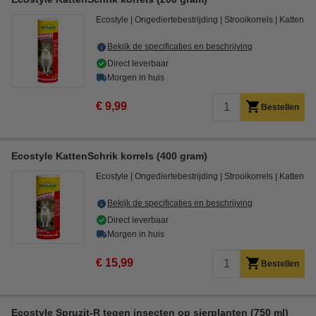
Ecostyle
Ongediertebestrijding
Strooikorrels
Katten
Bekijk de specificaties en beschrijving
Direct leverbaar
Morgen in huis
€ 9,99
Bestellen
Ecostyle KattenSchrik korrels (400 gram)
Ecostyle
Ongediertebestrijding
Strooikorrels
Katten
Bekijk de specificaties en beschrijving
Direct leverbaar
Morgen in huis
€ 15,99
Bestellen
Ecostyle Spruzit-R tegen insecten op sierplanten (750 ml)