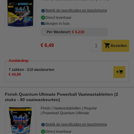
Bekijk de specificaties en beschrijving
Direct leverbaar
Morgen in huis
Per Wasbeurt
€ 0,216
€ 6,49
Bestellen
Aanbieding:
7 zakken - 210 wasbeurten
€ 44,99
Finish Quantum Ultimate Powerball Vaatwastabletten (2
stuks - 80 vaatwasbeurten)
Finish
Vaatwastabletten
Regular
Powerball Quantum Ultimate
Bekijk de specificaties en beschrijving
Direct leverbaar