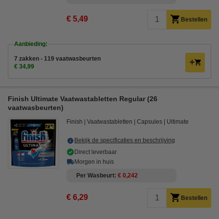
€ 5,49
Bestellen
Aanbieding:
7 zakken - 119 vaatwasbeurten
€ 34,99
Finish Ultimate Vaatwastabletten Regular (26
vaatwasbeurten)
Finish
Vaatwastabletten
Capsules
Ultimate
Bekijk de specificaties en beschrijving
Direct leverbaar
Morgen in huis
Per Wasbeurt
€ 0,242
€ 6,29
Bestellen