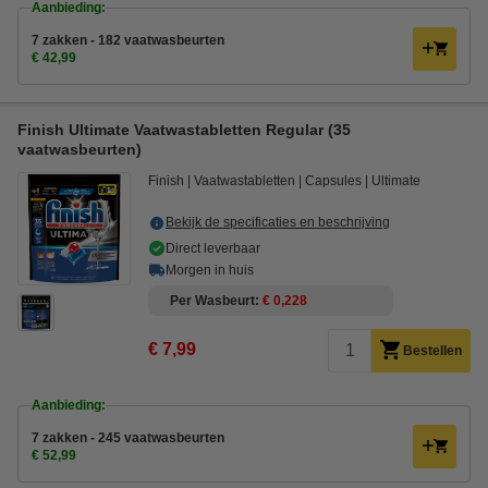
Aanbieding:
7 zakken - 182 vaatwasbeurten
€ 42,99
Finish Ultimate Vaatwastabletten Regular (35
vaatwasbeurten)
Finish
Vaatwastabletten
Capsules
Ultimate
Bekijk de specificaties en beschrijving
Direct leverbaar
Morgen in huis
Per Wasbeurt
€ 0,228
€ 7,99
Bestellen
Aanbieding:
7 zakken - 245 vaatwasbeurten
€ 52,99