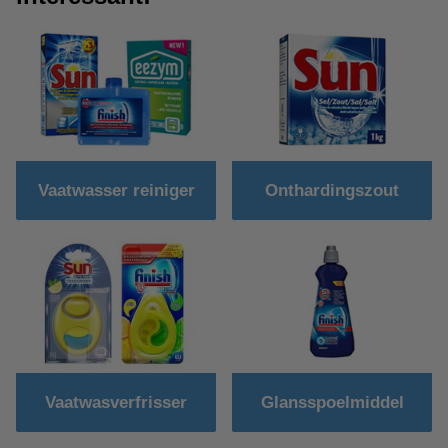
Vaatwasser reiniger
Onthardingszout
Vaatwasverfrisser
Glansspoelmiddel