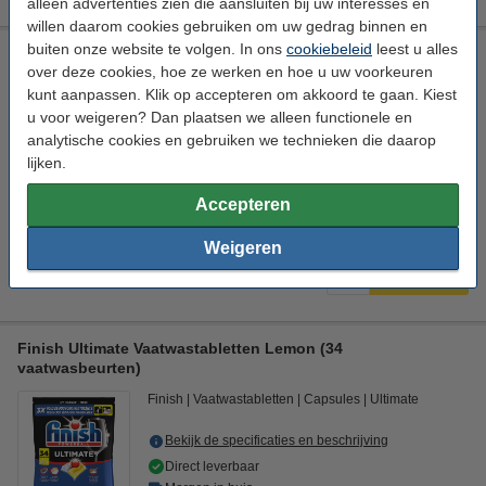
alleen advertenties zien die aansluiten bij uw interesses en
willen daarom cookies gebruiken om uw gedrag binnen en
buiten onze website te volgen. In ons
cookiebeleid
leest u alles
Jaarvolume: Finish Powerball Ultimate Allin1
over deze cookies, hoe ze werken en hoe u uw voorkeuren
Vaatwastabletten Regular (132 wasbeurten)
kunt aanpassen. Klik op accepteren om akkoord te gaan. Kiest
Finish
Vaatwastabletten
Regular
Ultimate
u voor weigeren? Dan plaatsen we alleen functionele en
analytische cookies en gebruiken we technieken die daarop
Bekijk de specificaties en beschrijving
lijken.
Direct leverbaar
Morgen in huis
Accepteren
Per Wasbeurt
€ 0,204
Weigeren
€ 26,99
Bestellen
Finish Ultimate Vaatwastabletten Lemon (34
vaatwasbeurten)
Finish
Vaatwastabletten
Capsules
Ultimate
Bekijk de specificaties en beschrijving
Direct leverbaar