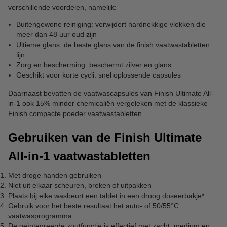
verschillende voordelen, namelijk:
Buitengewone reiniging: verwijdert hardnekkige vlekken die
meer dan 48 uur oud zijn
Ultieme glans: de beste glans van de finish vaatwastabletten
lijn
Zorg en bescherming: beschermt zilver en glans
Geschikt voor korte cycli: snel oplossende capsules
Daarnaast bevatten de vaatwascapsules van Finish Ultimate All-
in-1 ook 15% minder chemicaliën vergeleken met de klassieke
Finish compacte poeder vaatwastabletten.
Gebruiken van de Finish Ultimate
All-in-1 vaatwastabletten
Met droge handen gebruiken
Niet uit elkaar scheuren, breken of uitpakken
Plaats bij elke wasbeurt een tablet in een droog doseerbakje*
Gebruik voor het beste resultaat het auto- of 50/55°C
vaatwasprogramma
De geïntegreerde zoutfunctie is effectief met zacht, medium en