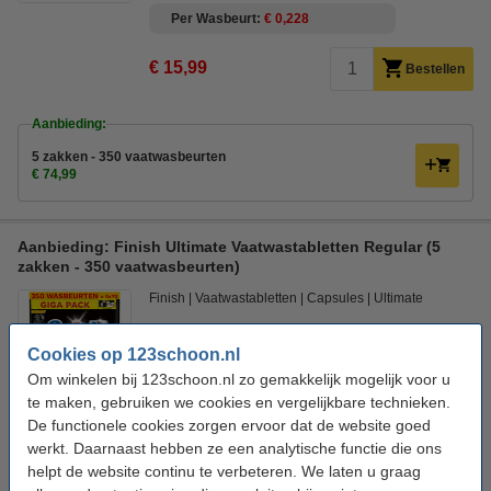
Per Wasbeurt
€ 0,228
€ 15,99
Bestellen
Aanbieding:
5 zakken - 350 vaatwasbeurten
€ 74,99
Aanbieding: Finish Ultimate Vaatwastabletten Regular (5
zakken - 350 vaatwasbeurten)
Finish
Vaatwastabletten
Capsules
Ultimate
Bekijk de specificaties en beschrijving
Cookies op 123schoon.nl
Direct leverbaar
Om winkelen bij 123schoon.nl zo gemakkelijk mogelijk voor u
Morgen in huis
te maken, gebruiken we cookies en vergelijkbare technieken.
Per Wasbeurt
€ 0,214
De functionele cookies zorgen ervoor dat de website goed
werkt. Daarnaast hebben ze een analytische functie die ons
€ 74,99
Bestellen
helpt de website continu te verbeteren. We laten u graag