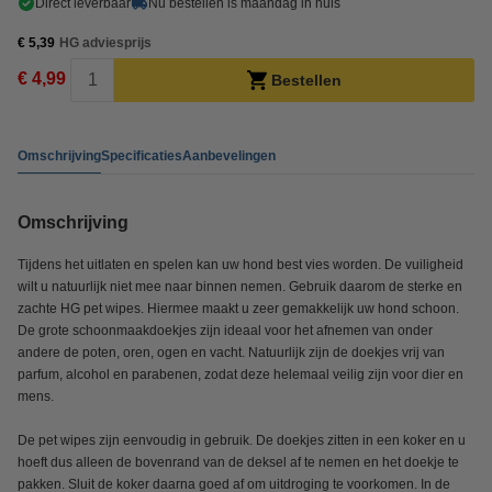
Direct leverbaar
Nu bestellen is maandag in huis
€ 5,39
HG adviesprijs
€ 4,99
Bestellen
Omschrijving
Specificaties
Aanbevelingen
Omschrijving
Tijdens het uitlaten en spelen kan uw hond best vies worden. De vuiligheid
wilt u natuurlijk niet mee naar binnen nemen. Gebruik daarom de sterke en
zachte HG pet wipes. Hiermee maakt u zeer gemakkelijk uw hond schoon.
De grote schoonmaakdoekjes zijn ideaal voor het afnemen van onder
andere de poten, oren, ogen en vacht. Natuurlijk zijn de doekjes vrij van
parfum, alcohol en parabenen, zodat deze helemaal veilig zijn voor dier en
mens.
De pet wipes zijn eenvoudig in gebruik. De doekjes zitten in een koker en u
hoeft dus alleen de bovenrand van de deksel af te nemen en het doekje te
pakken. Sluit de koker daarna goed af om uitdroging te voorkomen. In de