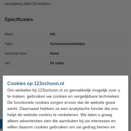
verpakking zitten 50 doekjes.
Specificaties
Merk:
HG
Type:
Schoonmaakdoekjes
Geschikt voor:
Hond
Vel:
50 stuks
Aanbieding:
Cookies op 123schoon.nl
Om winkelen bij 123schoon.nl zo gemakkelijk mogelijk voor u
12 stuks - 50 stuks
te maken, gebruiken we cookies en vergelijkbare technieken.
€ 57,50
De functionele cookies zorgen ervoor dat de website goed
werkt. Daarnaast hebben ze een analytische functie die ons
helpt de website continu te verbeteren. We laten u graag
alleen advertenties zien die aansluiten bij uw interesses en
Populaire producten
willen daarom cookies gebruiken om uw gedrag binnen en