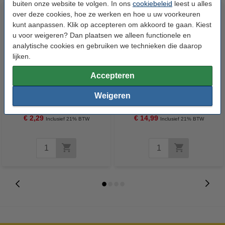
buiten onze website te volgen. In ons
cookiebeleid
leest u alles
over deze cookies, hoe ze werken en hoe u uw voorkeuren
kunt aanpassen. Klik op accepteren om akkoord te gaan. Kiest
u voor weigeren? Dan plaatsen we alleen functionele en
analytische cookies en gebruiken we technieken die daarop
lijken.
Accepteren
Glorix bleek (750 ml)
Ariel All In 1 Pods Professional
Color (45 wasbeurten)
Weigeren
€ 2,29
€ 14,99
Inclusief 21% BTW
Inclusief 21% BTW