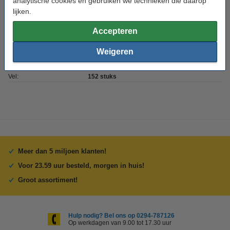
analytische cookies en gebruiken we technieken die daarop
Kleur:
Wit
lijken.
Materiaal:
100% cellulose
Accepteren
Toepassing:
Sanitair
Weigeren
Aantal:
672 stuks
Vel:
152 stuks
Meer dan 5 miljoen klanten!
Voor 23.59 uur besteld, morgen in huis!
Groot assortiment!
Hulp nodig? Bel ons op 0294-787126
Op werkdagen van 9.00 tot 17.30 uur