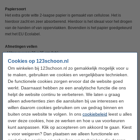
Papiersoort
Het extra grote witte 2-laagse papier is gemaakt van cellulose. Het is
hierdoor zacht en zeer absorberend. Hierdoor is het ideaal voor het drogen
van de handen of van oppervlakken. Bovendien is het papier goedgekeurd
met het EU Ecolabel.
Afmetingen vellen
• Uitgevouwen: 31 x 25 cm (lxb)
Cookies op 123schoon.nl
Met deze aanbieding ontvangt u een pallet met 672 pakken met elk 152
Om winkelen bij 123schoon.nl zo gemakkelijk mogelijk voor u
vellen papieren handdoekjes.
te maken, gebruiken we cookies en vergelijkbare technieken.
De functionele cookies zorgen ervoor dat de website goed
werkt. Daarnaast hebben ze een analytische functie die ons
Specificaties
helpt de website continu te verbeteren. We laten u graag
alleen advertenties zien die aansluiten bij uw interesses en
Merk:
123schoon
willen daarom cookies gebruiken om uw gedrag binnen en
buiten onze website te volgen. In ons
cookiebeleid
leest u alles
Type:
2-laags
over deze cookies, hoe ze werken en hoe u uw voorkeuren
Soort:
Handdoeken
kunt aanpassen. Klik op accepteren om akkoord te gaan. Kiest
u voor weigeren? Dan plaatsen we alleen functionele en
Geschikt voor:
Tork H3