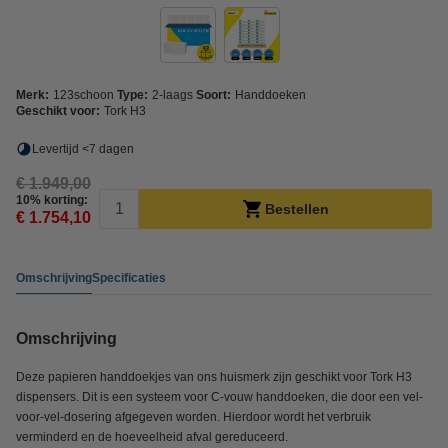
Merk:
123schoon
Type:
2-laags
Soort:
Handdoeken
Geschikt voor:
Tork H3
Levertijd <7 dagen
€ 1.949,00
10% korting:
Bestellen
€ 1.754,10
Omschrijving
Specificaties
Omschrijving
Deze papieren handdoekjes van ons huismerk zijn geschikt voor Tork H3
dispensers. Dit is een systeem voor C-vouw handdoeken, die door een vel-
voor-vel-dosering afgegeven worden. Hierdoor wordt het verbruik
verminderd en de hoeveelheid afval gereduceerd.