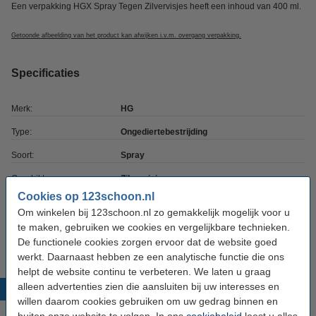
Een verpakking HGX Spray Tegen Zilvervisjes heeft een inhoud van 400 ml.
Getoonde afbeelding van het product kan afwijken i.v.m. overgang verpakking.
Specificaties
Merk:
HG
Type:
Ongediertebestrijding
Soort:
Spray
Geschikt voor:
Zilvervisjes
Cookies op 123schoon.nl
Inhoud:
400 ml
Om winkelen bij 123schoon.nl zo gemakkelijk mogelijk voor u
Extra info:
Veiligheidsinformatie
te maken, gebruiken we cookies en vergelijkbare technieken.
De functionele cookies zorgen ervoor dat de website goed
werkt. Daarnaast hebben ze een analytische functie die ons
helpt de website continu te verbeteren. We laten u graag
alleen advertenties zien die aansluiten bij uw interesses en
Populaire producten
willen daarom cookies gebruiken om uw gedrag binnen en
buiten onze website te volgen. In ons
cookiebeleid
leest u alles