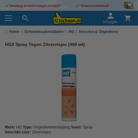
Vandaag besteld morgen in huis!*
Groot assortiment!
Inloggen
Home
Schoonmaakmiddelen
HG
Insecten & Ongedierte
HGX Spray Tegen Zilvervisjes (400 ml)
Merk:
HG
Type:
Ongediertebestrijding
Soort:
Spray
Geschikt voor:
Zilvervisjes