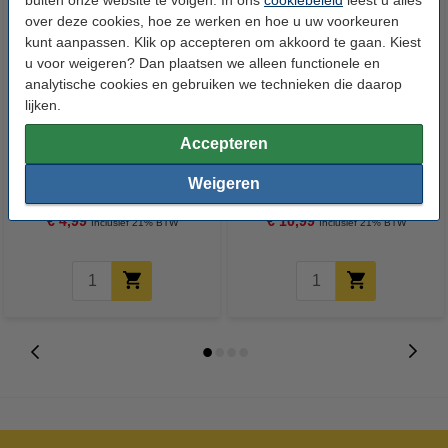
over deze cookies, hoe ze werken en hoe u uw voorkeuren
kunt aanpassen. Klik op accepteren om akkoord te gaan. Kiest
u voor weigeren? Dan plaatsen we alleen functionele en
analytische cookies en gebruiken we technieken die daarop
lijken.
Accepteren
Roxasect zilvervisjes val (2
Roxasect spray tegen
stuks)
zilvervisjes (400 ml)
Weigeren
€ 4,99
€ 10,99
Inclusief 21% BTW
Inclusief 21% BTW