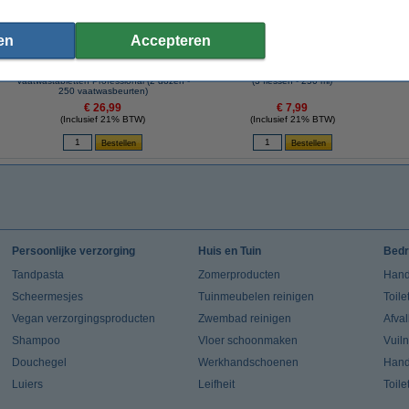
en
Accepteren
AA
Aanbieding: Finish Powerball
Aanbieding: Finish Machinereiniger Citroen
Aa
Vaatwastabletten Professional (2 dozen -
(3 flessen - 250 ml)
250 vaatwasbeurten)
€ 26,99
€ 7,99
(Inclusief 21% BTW)
(Inclusief 21% BTW)
Persoonlijke verzorging
Huis en Tuin
Bedr
Tandpasta
Zomerproducten
Hand
Scheermesjes
Tuinmeubelen reinigen
Toile
Vegan verzorgingsproducten
Zwembad reinigen
Afva
Shampoo
Vloer schoonmaken
Vuil
Douchegel
Werkhandschoenen
Han
Luiers
Leifheit
Toile