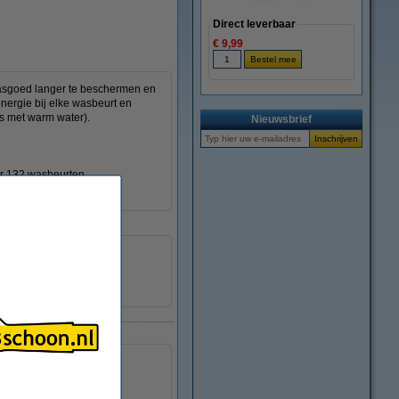
Direct leverbaar
€ 9,99
 wasgoed langer te beschermen en
nergie bij elke wasbeurt en
's met warm water).
Nieuwsbrief
or 132 wasbeurten.