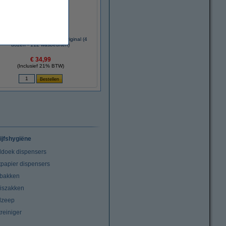
nbieding: Ariel 3 In 1 Pods Original (4
dozen - 112 wasbeurten)
€ 34,99
(Inclusief 21% BTW)
ijfshygiëne
doek dispensers
tpapier dispensers
lbakken
niszakken
dzeep
treiniger