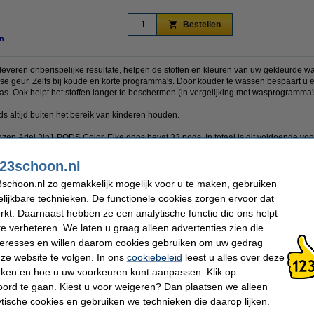
Bestellen
n
 leveren onberispelijke resultate, helpen de stoffen en kleuren van uw gekleurde
se geur. Zelfs bij koude en korte programma's. Door kouder te wassen bespaart u e
as. Ook helpt het stoffen langer te beschermen (in vergelijking met wasprogramma
s altijd buiten het bereik van kinderen houden.
zen Ariel 3in1 PODS Color. Elke doos bevat 33 pods. In totaal is dit voldoende vo
23schoon.nl
schoon.nl zo gemakkelijk mogelijk voor u te maken, gebruiken
lijkbare technieken. De functionele cookies zorgen ervoor dat
Wasbeurten:
132 wasbeurten
Toepassing:
Textiel
kt. Daarnaast hebben ze een analytische functie die ons helpt
Aantal:
4 stuks
te verbeteren. We laten u graag alleen advertenties zien die
Extra info:
Veiligheidsinformatie
nteresses en willen daarom cookies gebruiken om uw gedrag
ze website te volgen. In ons
cookiebeleid
leest u alles over deze
 dit artikel ook besteld hebben
rken en hoe u uw voorkeuren kunt aanpassen. Klik op
ord te gaan. Kiest u voor weigeren? Dan plaatsen we alleen
ytische cookies en gebruiken we technieken die daarop lijken.