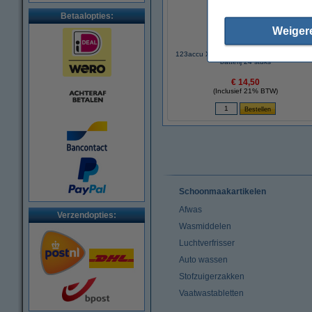
Betaalopties:
Weiger
123accu Xtreme Power MN1500 Penlite 
batterij 24 stuks
€ 14,50
(Inclusief 21% BTW)
Schoonmaakartikelen
Afwas
Verzendopties:
Wasmiddelen
Luchtverfrisser
Auto wassen
Stofzuigerzakken
Vaatwastabletten