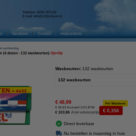
Telefoon: 0294-787126
E-mail:
info@123schoon.nl
nl
Vacatures
Contact
Helpcentrum
iel aanbieding
or (4 dozen - 132 wasbeurten)
Op=Op
Wasbeurten:
132 wasbeurten
132 wasbeurten
€ 46,99
Per Wasbeurt
€ 38,83 Exclusief 21% BTW
€ 0,356
€ 103,96
Ariel adviesprijs
Direct leverbaar
Nu bestellen is maandag in huis