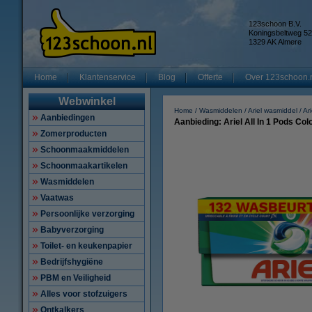
123schoon B.V.
Koningsbeltweg 52
1329 AK Almere
Home
Klantenservice
Blog
Offerte
Over 123schoon.
Webwinkel
Home
Wasmiddelen
Ariel wasmiddel
Ar
Aanbiedingen
Aanbieding: Ariel All In 1 Pods Col
Zomerproducten
Schoonmaakmiddelen
Schoonmaakartikelen
Wasmiddelen
Vaatwas
Persoonlijke verzorging
Babyverzorging
Toilet- en keukenpapier
Bedrijfshygiëne
PBM en Veiligheid
Alles voor stofzuigers
Ontkalkers