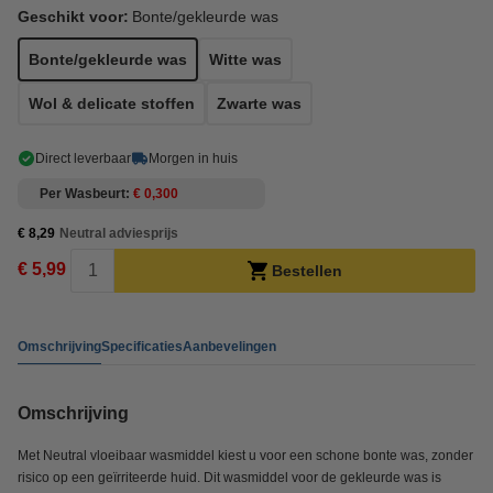
Geschikt voor:
Bonte/gekleurde was
Bonte/gekleurde was
Witte was
Wol & delicate stoffen
Zwarte was
Direct leverbaar
Morgen in huis
Per Wasbeurt
€ 0,300
€ 8,29
Neutral adviesprijs
€ 5,99
Bestellen
Omschrijving
Specificaties
Aanbevelingen
Omschrijving
Met Neutral vloeibaar wasmiddel kiest u voor een schone bonte was, zonder
risico op een geïrriteerde huid. Dit wasmiddel voor de gekleurde was is