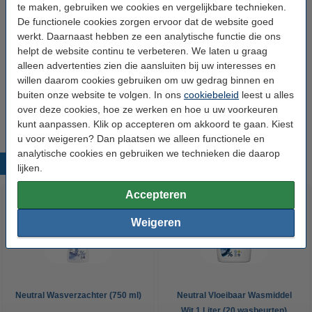
te maken, gebruiken we cookies en vergelijkbare technieken.
Type verpakking:
Enkel
De functionele cookies zorgen ervoor dat de website goed
werkt. Daarnaast hebben ze een analytische functie die ons
helpt de website continu te verbeteren. We laten u graag
Aanbieding:
alleen advertenties zien die aansluiten bij uw interesses en
willen daarom cookies gebruiken om uw gedrag binnen en
6 flessen - 120 wasbeurten
buiten onze website te volgen. In ons
cookiebeleid
leest u alles
€ 34,99
over deze cookies, hoe ze werken en hoe u uw voorkeuren
kunt aanpassen. Klik op accepteren om akkoord te gaan. Kiest
u voor weigeren? Dan plaatsen we alleen functionele en
analytische cookies en gebruiken we technieken die daarop
Populaire producten
lijken.
Accepteren
Weigeren
Neutral Wasverzachter (750 ml)
Neutral Vloeibaar Wasmiddel
Wit 1 Liter (20 wasbeurten)